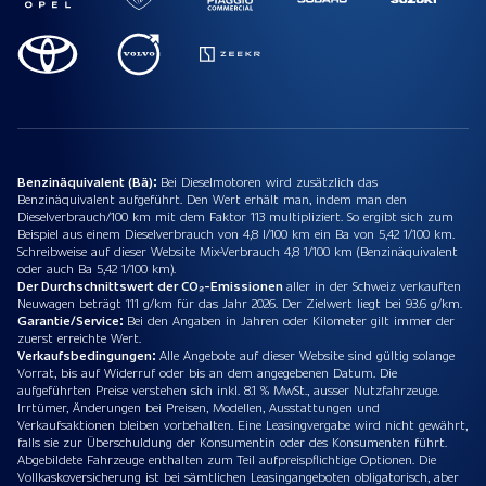
Benzinäquivalent (Bä):
Bei Dieselmotoren wird zusätzlich das
Benzinäquivalent aufgeführt. Den Wert erhält man, indem man den
Dieselverbrauch/100 km mit dem Faktor 113 multipliziert. So ergibt sich zum
Beispiel aus einem Dieselverbrauch von 4,8 l/100 km ein Ba von 5,42 1/100 km.
Schreibweise auf dieser Website Mix-Verbrauch 4,8 1/100 km (Benzinäquivalent
oder auch Ba 5,42 1/100 km).
Der Durchschnittswert der CO₂-Emissionen
aller in der Schweiz verkauften
Neuwagen beträgt 111 g/km für das Jahr 2026. Der Zielwert liegt bei 93.6 g/km.
Garantie/Service:
Bei den Angaben in Jahren oder Kilometer gilt immer der
zuerst erreichte Wert.
Verkaufsbedingungen:
Alle Angebote auf dieser Website sind gültig solange
Vorrat, bis auf Widerruf oder bis an dem angegebenen Datum. Die
aufgeführten Preise verstehen sich inkl. 8.1 % MwSt., ausser Nutzfahrzeuge.
Irrtümer, Änderungen bei Preisen, Modellen, Ausstattungen und
Verkaufsaktionen bleiben vorbehalten. Eine Leasingvergabe wird nicht gewährt,
falls sie zur Überschuldung der Konsumentin oder des Konsumenten führt.
Abgebildete Fahrzeuge enthalten zum Teil aufpreispflichtige Optionen. Die
Vollkaskoversicherung ist bei sämtlichen Leasingangeboten obligatorisch, aber