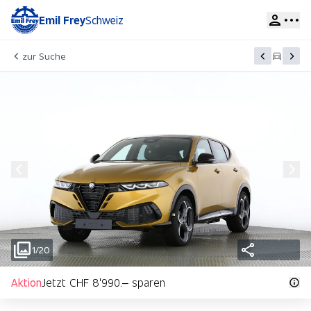
Emil Frey
Schweiz
zur Suche
1/20
Aktion
Jetzt CHF 8'990.– sparen