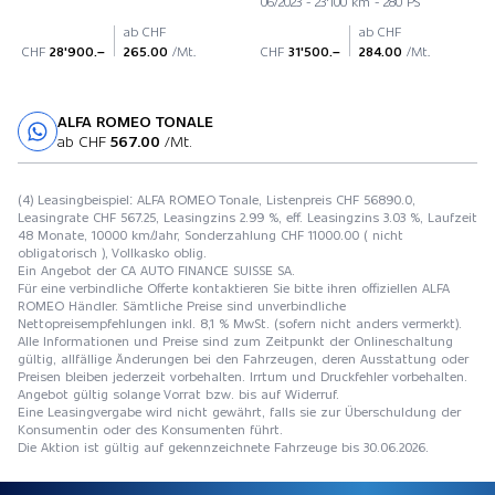
06/2023 - 23'100 km - 280 PS
ab CHF
ab CHF
CHF
28'900.–
265.00
/Mt.
CHF
31'500.–
284.00
/Mt.
ALFA ROMEO TONALE
Probefahrt
ab CHF
567.00
/Mt.
(4) Leasingbeispiel: ALFA ROMEO Tonale, Listenpreis CHF 56890.0,
Leasingrate CHF 567.25, Leasingzins 2.99 %, eff. Leasingzins 3.03 %, Laufzeit
48 Monate, 10000 km/Jahr, Sonderzahlung CHF 11000.00 ( nicht
obligatorisch ), Vollkasko oblig.
Ein Angebot der CA AUTO FINANCE SUISSE SA.
Für eine verbindliche Offerte kontaktieren Sie bitte ihren offiziellen ALFA
ROMEO Händler. Sämtliche Preise sind unverbindliche
Nettopreisempfehlungen inkl. 8,1 % MwSt. (sofern nicht anders vermerkt).
Alle Informationen und Preise sind zum Zeitpunkt der Onlineschaltung
gültig, allfällige Änderungen bei den Fahrzeugen, deren Ausstattung oder
Preisen bleiben jederzeit vorbehalten. Irrtum und Druckfehler vorbehalten.
Angebot gültig solange Vorrat bzw. bis auf Widerruf.
Eine Leasingvergabe wird nicht gewährt, falls sie zur Überschuldung der
Konsumentin oder des Konsumenten führt.
Die Aktion ist gültig auf gekennzeichnete Fahrzeuge bis 30.06.2026.