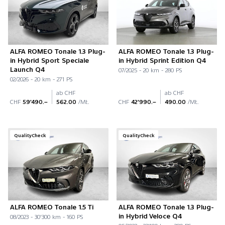
ALFA ROMEO Tonale 1.3 Plug-
ALFA ROMEO Tonale 1.3 Plug-
in Hybrid Sport Speciale
in Hybrid Sprint Edition Q4
Launch Q4
07/2025 - 20 km - 280 PS
02/2026 - 20 km - 271 PS
ab CHF
ab CHF
CHF
59'490.–
562.00
/Mt.
CHF
42'990.–
490.00
/Mt.
QualityCheck
QualityCheck
ALFA ROMEO Tonale 1.5 Ti
ALFA ROMEO Tonale 1.3 Plug-
in Hybrid Veloce Q4
08/2023 - 30'300 km - 160 PS