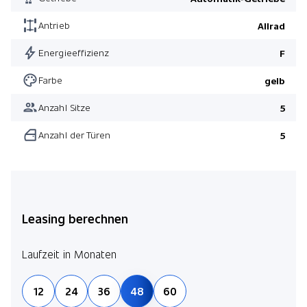
Antrieb
Allrad
Energieeffizienz
F
Farbe
gelb
Anzahl Sitze
5
Anzahl der Türen
5
Leasing berechnen
Laufzeit in Monaten
12
24
36
48
60