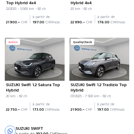
Top Hybrid 4x4
Hybrid 4x4
12/2025 - 5 000 km - 82 ch
20 km - 82 ch
à partir de
à partir de
21 900.–
CHF
197.00
CHF/mois
22 990.–
CHF
176.00
CHF/mois
Action
QualityCheck
SUZUKI Swift 1.2 Sakura Top
SUZUKI Swift 1.2 Tradizio Top
Hybrid
Hybrid
20 km - 82 ch
07/2025 - 7 500 km - 82 ch
à partir de
à partir de
22 750.–
CHF
173.00
CHF/mois
21 900.–
CHF
197.00
CHF/mois
SUZUKI SWIFT
Essai sur route
à partir de
192.00
CHF/mois