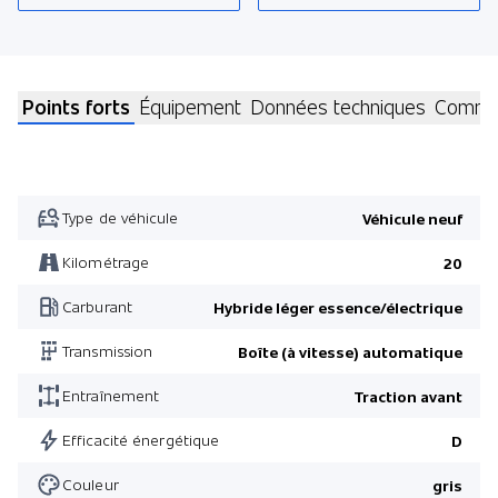
Points forts
Équipement
Données techniques
Commen
Type de véhicule
Véhicule neuf
Kilométrage
20
Carburant
Hybride léger essence/électrique
Transmission
Boîte (à vitesse) automatique
Entraînement
Traction avant
Efficacité énergétique
D
Couleur
gris