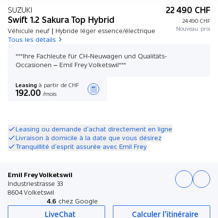
22 490 CHF
SUZUKI
Swift 1.2 Sakura Top Hybrid
24 490 CHF
Nouveau prix
Véhicule neuf | Hybride léger essence/électrique
Tous les détails
***Ihre Fachleute für CH-Neuwagen und Qualitäts-
Occasionen – Emil Frey Volketswil***
Leasing
à partir de CHF
192.00
/mois
Créer une offre
Leasing ou demande d’achat directement en ligne
Livraison à domicile à la date que vous désirez
Tranquillité d’esprit assurée avec Emil Frey
Emil Frey Volketswil
Industriestrasse 33
8604 Volketswil
4.6
chez Google
LiveChat
Calculer l’itinéraire