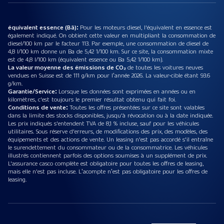
équivalent essence (Bä):
Pour les moteurs diesel, l'équivalent en essence est
également indiqué. On obtient cette valeur en multipliant la consommation de
diesel/100 km par le facteur 113. Par exemple, une consommation de diesel de
4,8 l/100 km donne un Ba de 5,42 1/100 km. Sur ce site, la consommation mixte
est de 4,8 l/100 km (équivalent essence ou Ba 5,42 1/100 km).
La valeur moyenne des émissions de CO₂
de toutes les voitures neuves
vendues en Suisse est de 111 g/km pour l’année 2026. La valeur-cible étant 93.6
g/km.
Garantie/Service:
Lorsque les données sont exprimées en années ou en
kilomètres, c'est toujours le premier résultat obtenu qui fait foi.
Conditions de vente:
Toutes les offres présentées sur ce site sont valables
dans la limite des stocks disponibles, jusqu'à révocation ou à la date indiquée.
Les prix indiqués s'entendent TVA de 8,1 % incluse, sauf pour les véhicules
utilitaires. Sous réserve d'erreurs, de modifications des prix, des modèles, des
équipements et des actions de vente. Un leasing n'est pas accordé s'il entraîne
le surendettement du consommateur ou de la consommatrice. Les véhicules
illustrés contiennent parfois des options soumises à un supplément de prix.
L'assurance casco complète est obligatoire pour toutes les offres de leasing,
mais elle n'est pas incluse. L’acompte n’est pas obligatoire pour les offres de
leasing.