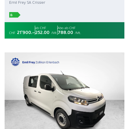
Emil Frey SA Crissier
B
ab CHF
Abo ab CHF
21'900.–
252.00
788.00
CHF
/Mt.
/Mt.