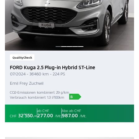
QualityCheck
FORD Kuga 2.5 Plug-in Hybrid ST-Line
07/2024 - 36'460 km - 224 PS
Emil Frey Zuchwil
CO2-Emissionen kombiniert 29 g/km
B
Verbrauch kombiniert 1.3 l/100km
ab CHF
Abo ab CHF
32'550.–
277.00
987.00
CHF
/Mt.
/Mt.