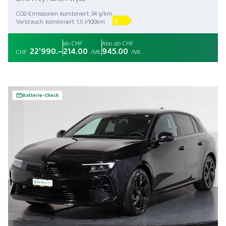
CO2-Emissionen kombiniert 34 g/km
D
Verbrauch kombiniert 1.5 l/100km
ab CHF
Abo ab CHF
22'990.–
214.00
945.00
CHF
/Mt.
/Mt.
Batterie-Check