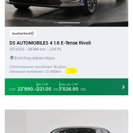
QualityCheck
DS AUTOMOBILES 4 1.6 E-Tense Rivoli
07/2023 - 34'344 km - 224 PS
Emil Frey Adrien-Wyss
CO2-Emissionen kombiniert 30 g/km
D
Verbrauch kombiniert 1.3 l/100km
ab CHF
Abo ab CHF
22'990.–
221.00
1'026.00
CHF
/Mt.
/Mt.