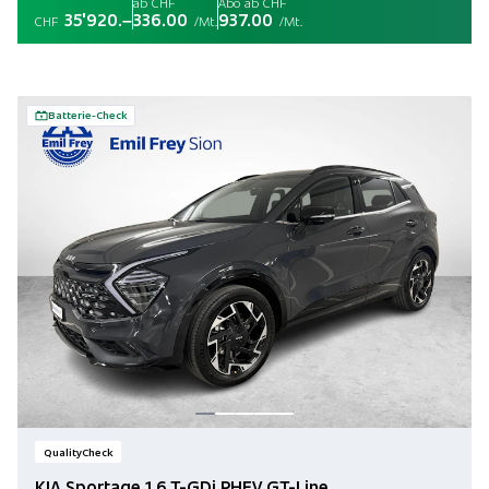
ab CHF
Abo ab CHF
35'920.–
336.00
937.00
CHF
/Mt.
/Mt.
Batterie-Check
QualityCheck
KIA Sportage 1.6 T-GDi PHEV GT-Line