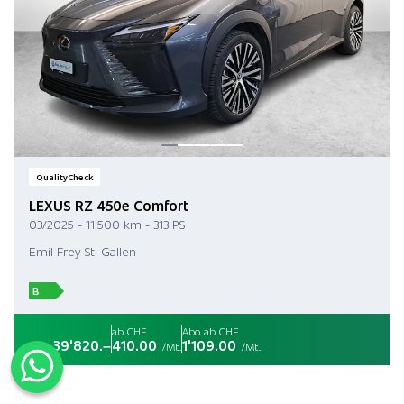
QualityCheck
LEXUS RZ 450e Comfort
03/2025 - 11'500 km - 313 PS
Emil Frey St. Gallen
B
ab CHF
Abo ab CHF
39'820.–
410.00
1'109.00
CHF
/Mt.
/Mt.