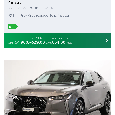
4matic
12/2023 - 27'470 km - 292 PS
Emil Frey Kreuzgarage Schaffhausen
B
ab CHF
Abo ab CHF
54'900.–
529.00
854.00
CHF
/Mt.
/Mt.