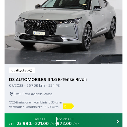
QualityCheck
DS AUTOMOBILES 4 1.6 E-Tense Rivoli
07/2023 - 26'708 km - 224 PS
Emil Frey Adrien-Wyss
CO2-Emissionen kombiniert 30 g/km
D
Verbrauch kombiniert 1.3 l/100km
ab CHF
Abo ab CHF
23'990.–
221.00
972.00
CHF
/Mt.
/Mt.