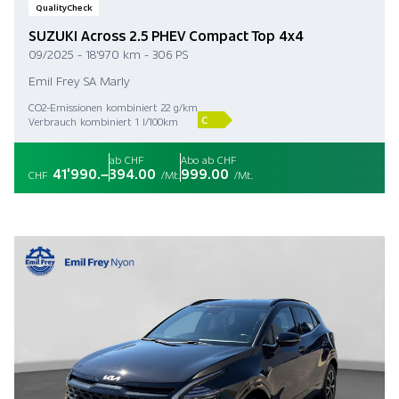
QualityCheck
SUZUKI Across 2.5 PHEV Compact Top 4x4
09/2025 - 18'970 km - 306 PS
Emil Frey SA Marly
CO2-Emissionen kombiniert 22 g/km
C
Verbrauch kombiniert 1 l/100km
ab CHF
Abo ab CHF
41'990.–
394.00
999.00
CHF
/Mt.
/Mt.