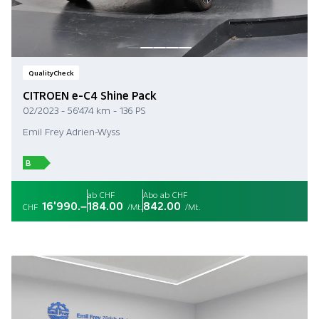
QualityCheck
CITROEN e-C4 Shine Pack
02/2023 - 56'474 km - 136 PS
Emil Frey Adrien-Wyss
B
ab CHF
Abo ab CHF
16'990.–
184.00
842.00
CHF
/Mt.
/Mt.