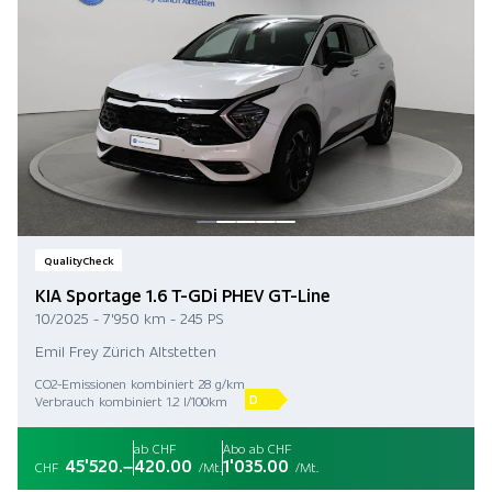
QualityCheck
KIA Sportage 1.6 T-GDi PHEV GT-Line
10/2025 - 7'950 km - 245 PS
Emil Frey Zürich Altstetten
CO2-Emissionen kombiniert 28 g/km
D
Verbrauch kombiniert 1.2 l/100km
ab CHF
Abo ab CHF
45'520.–
420.00
1'035.00
CHF
/Mt.
/Mt.