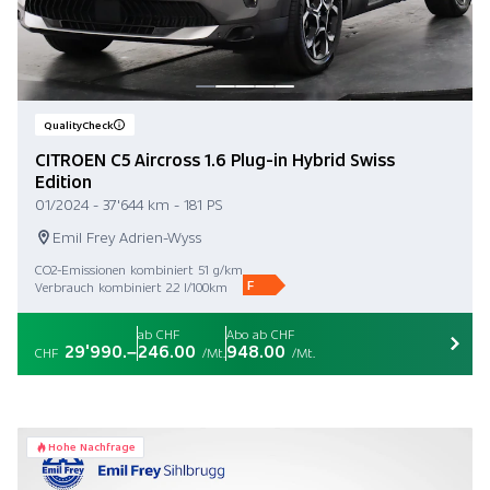
QualityCheck
CITROEN C5 Aircross 1.6 Plug-in Hybrid Swiss
Edition
01/2024 - 37'644 km - 181 PS
Emil Frey Adrien-Wyss
CO2-Emissionen kombiniert 51 g/km
F
Verbrauch kombiniert 2.2 l/100km
ab CHF
Abo ab CHF
29'990.–
246.00
948.00
CHF
/Mt.
/Mt.
Hohe Nachfrage