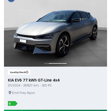
QualityCheck
KIA EV6 77 kWh GT-Line 4x4
01/2024 - 28'827 km - 325 PS
Emil Frey Nyon
B