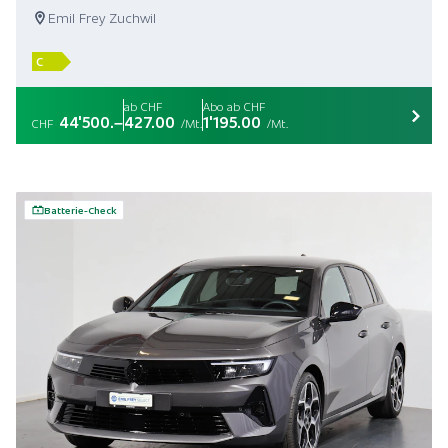
Emil Frey Zuchwil
C
ab CHF
Abo ab CHF
44'500.–
427.00
1'195.00
CHF
/Mt.
/Mt.
Batterie-Check