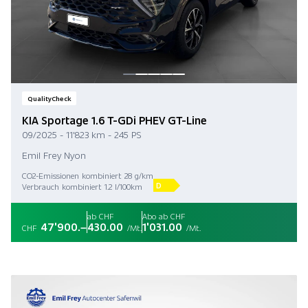
QualityCheck
KIA Sportage 1.6 T-GDi PHEV GT-Line
09/2025 - 11'823 km - 245 PS
Emil Frey Nyon
CO2-Emissionen kombiniert 28 g/km
D
Verbrauch kombiniert 1.2 l/100km
ab CHF
Abo ab CHF
47'900.–
430.00
1'031.00
CHF
/Mt.
/Mt.