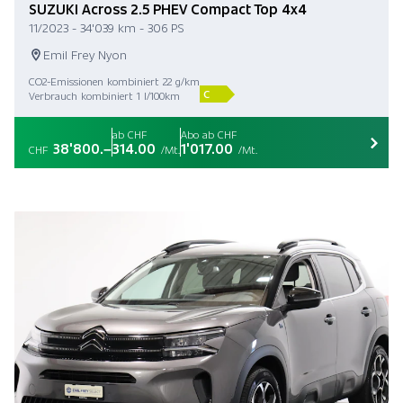
SUZUKI Across 2.5 PHEV Compact Top 4x4
11/2023 - 34'039 km - 306 PS
Emil Frey Nyon
CO2-Emissionen kombiniert 22 g/km
C
Verbrauch kombiniert 1 l/100km
ab CHF
Abo ab CHF
38'800.–
314.00
1'017.00
CHF
/Mt.
/Mt.