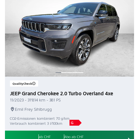
QualityCheck
JEEP Grand Cherokee 2.0 Turbo Overland 4xe
11/2023 - 31'814 km - 381 PS
Emil Frey Sihlbrugg
CO2-Emissionen kombiniert 70 g/km
G
Verbrauch kombiniert 3 l/100km
ab CHF
Abo ab CHF