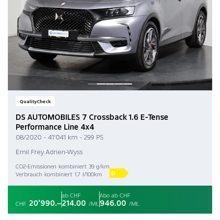
QualityCheck
DS AUTOMOBILES 7 Crossback 1.6 E-Tense
Performance Line 4x4
08/2020 - 41'041 km - 299 PS
Emil Frey Adrien-Wyss
CO2-Emissionen kombiniert 39 g/km
D
Verbrauch kombiniert 1.7 l/100km
ab CHF
Abo ab CHF
20'990.–
214.00
946.00
CHF
/Mt.
/Mt.