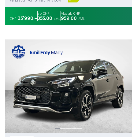
Verbrauch kombiniert 1.4 l/100km
ab CHF
Abo ab CHF
35'990.–
355.00
959.00
CHF
/Mt.
/Mt.