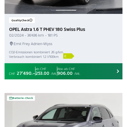
QualityCheck
OPEL Astra 1.6 T PHEV 180 Swiss Plus
02/2024 - 36'436 km - 181 PS
Emil Frey Adrien-Wyss
CO2-Emissionen kombiniert 26 g/km
C
Verbrauch kombiniert 1.2 l/100km
ab CHF
Abo ab CHF
27'490.–
253.00
906.00
CHF
/Mt.
/Mt.
Batterie-Check