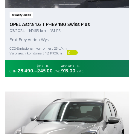
QualityCheck
OPEL Astra 1.6 T PHEV 180 Swiss Plus
03/2024 - 14'465 km - 181 PS
Emil Frey Adrien-Wyss
CO2-Emissionen kombiniert 26 g/km
C
Verbrauch kombiniert 1.2 l/100km
ab CHF
Abo ab CHF
28'490.–
245.00
913.00
CHF
/Mt.
/Mt.