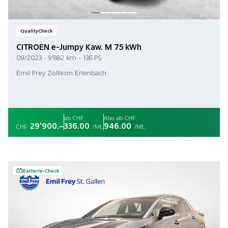
QualityCheck
CITROEN e-Jumpy Kaw. M 75 kWh
09/2023 - 9'882 km - 136 PS
Emil Frey Zollikon Erlenbach
ab CHF
Abo ab CHF
29'900.–
336.00
946.00
CHF
/Mt.
/Mt.
Batterie-Check