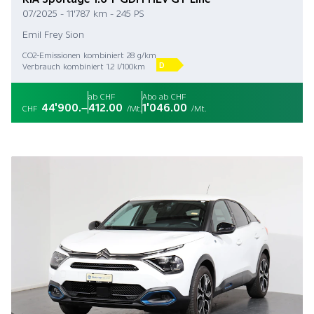
07/2025 - 11'787 km - 245 PS
Emil Frey Sion
CO2-Emissionen kombiniert 28 g/km
D
Verbrauch kombiniert 1.2 l/100km
ab CHF
Abo ab CHF
44'900.–
412.00
1'046.00
CHF
/Mt.
/Mt.