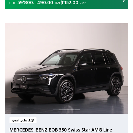
59'800.–
490.00
1'152.00
CHF
/Mt.
/Mt.
QualityCheck
MERCEDES-BENZ EQB 350 Swiss Star AMG Line