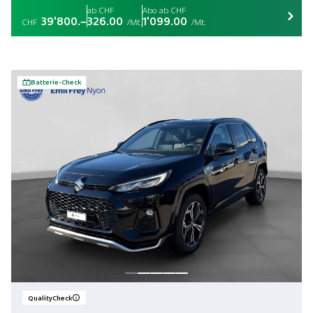
ab CHF
Abo ab CHF
39'800.–
326.00
1'099.00
CHF
/Mt.
/Mt.
Batterie-Check
QualityCheck