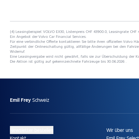
(4) Leasingbeispiel: VOLVO EX30, Listenpreis CHF 43900.0, Leasingrate CHF 4
Ein Angebot der Volvo Car Financial Services.
Für eine verbindliche Offerte kontaktieren Sie bitte ihren offiziellen Volvo
Zeitpunkt der Onlineschaltung gültig, allfällige Änderungen bei den Fahrze
Widerruf.
Eine Leasingvergabe wird nicht gewährt, falls sie zur Überschuldung der
Die Aktion ist gültig auf gekennzeichnete Fahrzeuge bis 30.06.2026 .
Emil Frey
Schweiz
Newsletter bestellen
Wir über uns
Kontakt
Emil Frey Selec