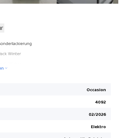
ar
Zwei Zone
Sonderlackierung
Lendenwirb
Pack Winter
Dach und S
Pack Winter
en
VSP Volvo
Adaptiver 
Alarmanla
Occasion
Heckklappe
4092
SIPS Kopf-/
02/2026
EDS Elektr
Servolenk
Elektro
Infotainm