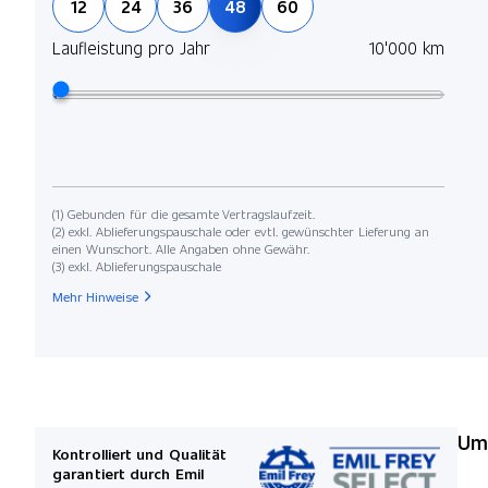
12
24
36
48
60
Laufleistung pro Jahr
10'000 km
(1) Gebunden für die gesamte Vertragslaufzeit.
(2) exkl. Ablieferungspauschale oder evtl. gewünschter Lieferung an
einen Wunschort. Alle Angaben ohne Gewähr.
(3) exkl. Ablieferungspauschale
Mehr Hinweise
Umw
Kontrolliert und Qualität
garantiert durch Emil