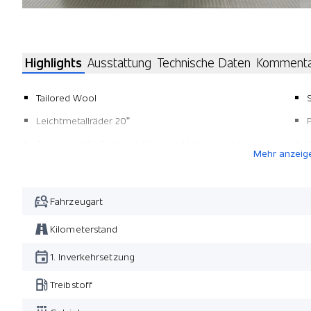
Highlights
Ausstattung
Technische Daten
Komment
Tailored Wool
Leichtmetallräder 20"
Abgedunkelte Seitenscheiben und Heckscheibe
Mehr anzeig
Fahrzeugart
Kilometerstand
1. Inverkehrsetzung
Treibstoff