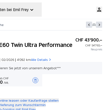
ten bei Emil Frey
che
CHF 43'900.–
E60 Twin Ultra Performance
CHF 54'765.–
Neupreis
| 02/2026 | 4'092 km
Alle Details
itieren Sie jetzt von unserem Angebot***
b CHF
00
/Mt.
Angebot zusammenstellen
online leasen oder Kaufanfrage stellen
rlieferung zum Wunschtermin
-Sorglos mit Emil Frey