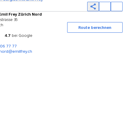
Emil Frey Zürich Nord
Probefahrt
strasse 35
ch
Route berechnen
4.7
bei Google
306 77 77
nord@emilfrey.ch