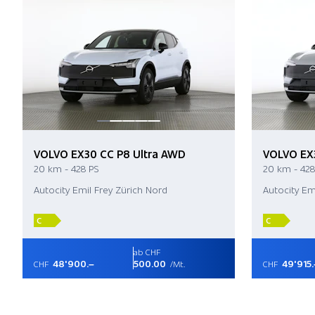
VOLVO EX30 CC P8 Ultra AWD
VOLVO EX
20 km - 428 PS
20 km - 428
Autocity Emil Frey Zürich Nord
Autocity Em
C
C
ab CHF
48'900.–
500.00
49'915.
CHF
/Mt.
CHF