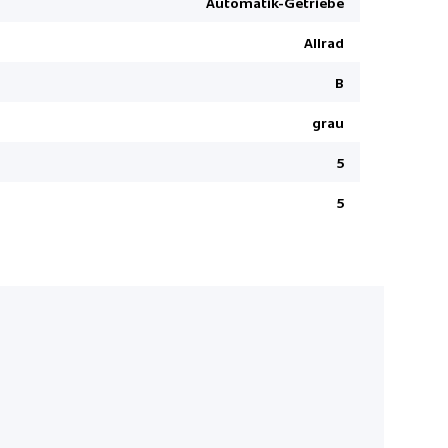
Automatik-Getriebe
Ladekabel
Allrad
ESC Fahrd
Hifi Lauts
B
Fussgänge
grau
Spurwechse
5
LED Tagfah
Wireless C
5
Vinyl/ Texti
LED-Schein
Apple Car 
Wärmepu
Ambienteb
Verkehrss
Aktiver Sp
Querverkeh