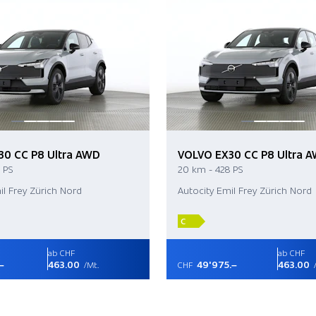
30 CC P8 Ultra AWD
VOLVO EX30 CC P8 Ultra 
 PS
20 km - 428 PS
il Frey Zürich Nord
Autocity Emil Frey Zürich Nord
C
ab CHF
ab CHF
–
463.00
49'975.–
463.00
/Mt.
CHF
/