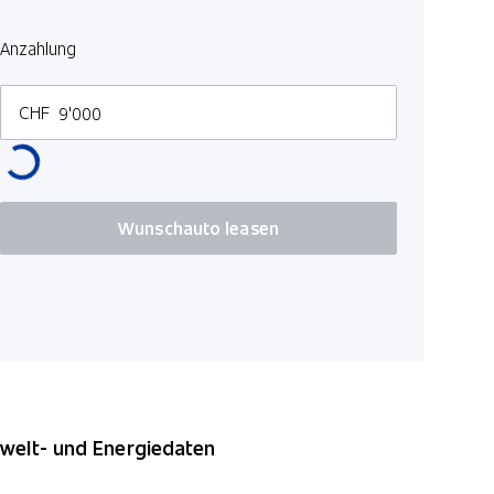
Isofix-Kind
Anzahlung
Reifendru
ABS Antibl
CHF
Mittelarml
BLIS Blind
DAS Driver
Textilfuss
Wunschauto leasen
Innen- und
elt- und Energiedaten