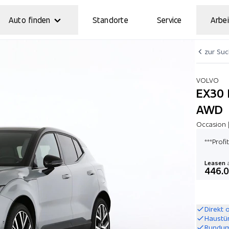
Auto finden
Standorte
Service
Arbei
zur Su
VOLVO
EX30 
AWD
Occasion 
***Prof
Leasen
a
446.
Direkt 
Haustü
Rundum