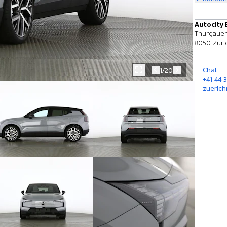
Autocity 
Thurgauer
8050 Züri
Chat
1/20
+41 44 
zuerich