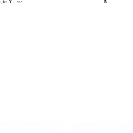
gieeffizienz
B