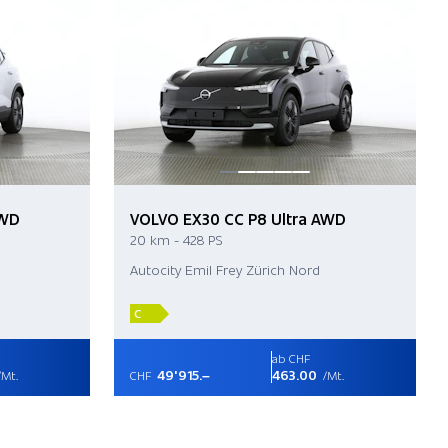
AWD
VOLVO EX30 CC P8 Ultra AWD
20 km - 428 PS
Autocity Emil Frey Zürich Nord
C
ab CHF
49'915.–
463.00
Mt.
CHF
/Mt.