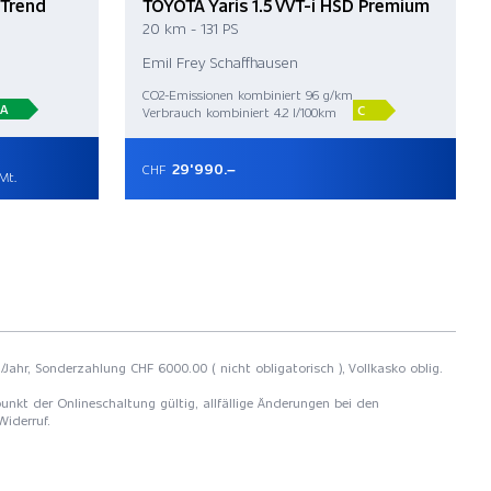
 Trend
TOYOTA Yaris 1.5 VVT-i HSD Premium
20 km - 131 PS
Emil Frey Schaffhausen
CO2-Emissionen kombiniert 96 g/km
A
C
Verbrauch kombiniert 4.2 l/100km
29'990.–
CHF
Mt.
/Jahr, Sonderzahlung CHF 6000.00 ( nicht obligatorisch ), Vollkasko oblig.
unkt der Onlineschaltung gültig, allfällige Änderungen bei den
Widerruf.