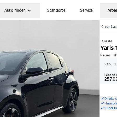
Auto finden
Standorte
Service
Arbei
zur Su
TOYOTA
Yaris
Neues Fahr
Véh. CH
Leasen
a
257.0
Direkt 
Haustü
Rundum