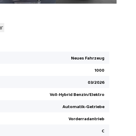
ar
Digitale I
Head-Up Di
Neues Fahrzeug
LED-Schei
Dunkelgetö
1000
Start + St
03/2026
Metallic-/
Voll-Hybrid Benzin/Elektro
Mittelarml
Fernlichtas
Automatik-Getriebe
Audiofern
Vorderradantrieb
Verkehrss
C
Höhenverst