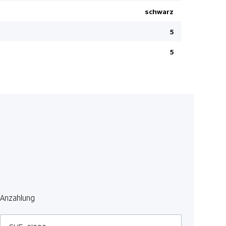
Zwei Zone
schwarz
Toyota Tou
5
HSA Bergan
5
Lederlenk
Connect
Aussenspie
Totwinkel-
Airbag Fah
Sitzheizun
ABS und EB
Bodentepp
Premium-
Zentralver
Anzahlung
Lenkrad b
Einzeln ab