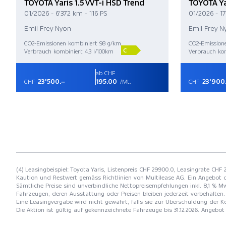
TOYOTA Yaris 1.5 VVT-i HSD Trend
TOYOTA Ya
01/2026 - 6'372 km - 116 PS
01/2026 - 17
Emil Frey Nyon
Emil Frey N
CO2-Emissionen kombiniert 98 g/km
CO2-Emission
C
Verbrauch kombiniert 4.3 l/100km
Verbrauch kom
ab CHF
23'500.–
195.00
23'900
CHF
/Mt.
CHF
(4) Leasingbeispiel: Toyota Yaris, Listenpreis CHF 29900.0, Leasingrate CHF
Kaution und Restwert gemäss Richtlinien von Multilease AG. Ein Angebot 
Sämtliche Preise sind unverbindliche Nettopreisempfehlungen inkl. 8,1 % Mw
Fahrzeugen, deren Ausstattung oder Preisen bleiben jederzeit vorbehalten. 
Eine Leasingvergabe wird nicht gewährt, falls sie zur Überschuldung der
Die Aktion ist gültig auf gekennzeichnete Fahrzeuge bis 31.12.2026. Angebo