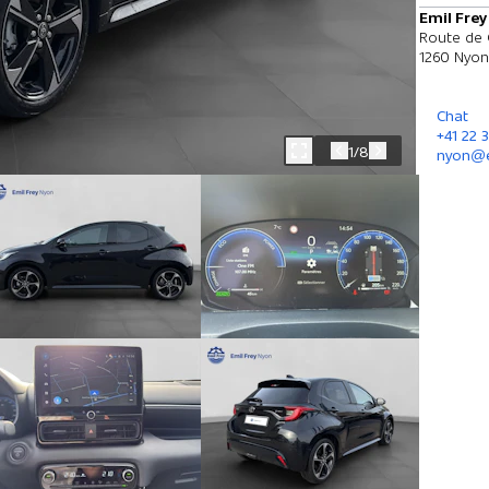
Emil Fre
Route de 
1260 Nyon
Chat
+41 22 
1/8
nyon@e