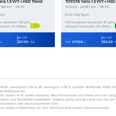
ris 1.5 VVT-i HSD Trend
TOYOTA Yaris 1.5 VVT-i HSD
'186 km - 116 PS
11/2023 - 24'787 km - 116 PS
yon
Emil Frey Nyon
en kombiniert 98 g/km
CO2-Emissionen kombiniert 87 g/km
C
biniert 4.3 l/100km
Verbrauch kombiniert 3.9 l/100km
ab CHF
ab CHF
.–
201.00
21'500.–
192.00
/Mt.
CHF
/
 256.65, Leasingzins 3.99 %, eff. Leasingzins 4.06 %, Laufzeit 48 Monate, 10000 km
der MultiLease AG.
St. (sofern nicht anders vermerkt). Alle Informationen und Preise sind zum Zeitp
Irrtum und Druckfehler vorbehalten. Angebot gültig solange Vorrat bzw. bis auf 
 Konsumentin oder des Konsumenten führt.
t nur gültig in Verbindung mit dem Abschluss einer protect Autoversicherung.