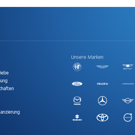
Unsere Marken
t
riebe
rung
chaften
nanzierung