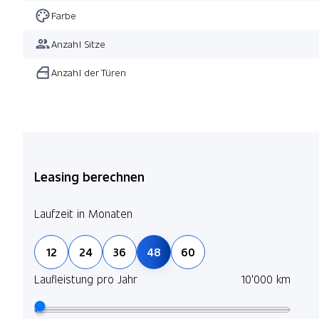
Farbe
Anzahl Sitze
Anzahl der Türen
Leasing berechnen
Laufzeit in Monaten
12
24
36
48
60
Laufleistung pro Jahr
10'000 km