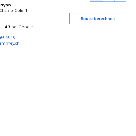
y Nyon
Probefahrt
Champ-Colin 1
Route berechnen
4.3
bei Google
365 16 16
milfrey.ch