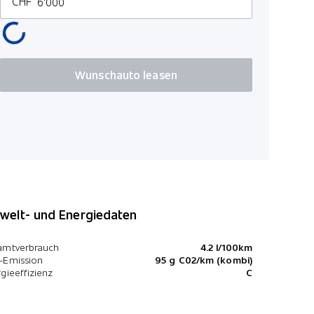
CHF
LED Rückl
Teilleder-S
Wunschauto leasen
elt- und Energiedaten
amtverbrauch
4.2 l/100km
-Emission
95 g C02/km (kombi)
gieeffizienz
C