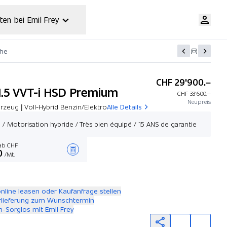
ten bei Emil Frey
che
CHF 29'900.–
 1.5 VVT-i HSD Premium
CHF 33'600.–
Neupreis
zeug | Voll-Hybrid Benzin/Elektro
Alle Details
 / Motorisation hybride / Très bien équipé / 15 ANS de garantie
b CHF
0
/Mt.
Angebot zusammenstellen
online leasen oder Kaufanfrage stellen
rlieferung zum Wunschtermin
-Sorglos mit Emil Frey