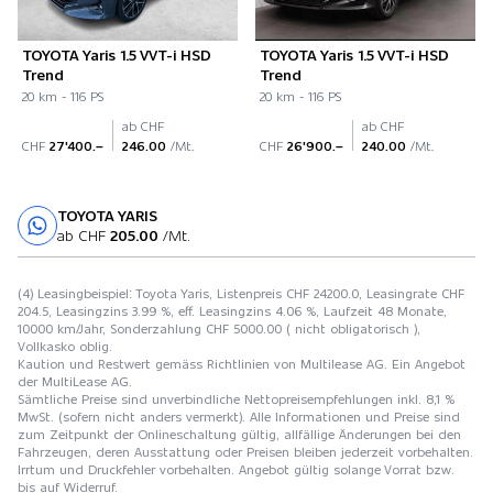
TOYOTA Yaris 1.5 VVT-i HSD
TOYOTA Yaris 1.5 VVT-i HSD
Trend
Trend
20 km - 116 PS
20 km - 116 PS
ab CHF
ab CHF
CHF
27'400.–
246.00
/Mt.
CHF
26'900.–
240.00
/Mt.
TOYOTA YARIS
Probefahrt
ab CHF
205.00
/Mt.
(4) Leasingbeispiel: Toyota Yaris, Listenpreis CHF 24200.0, Leasingrate CHF
204.5, Leasingzins 3.99 %, eff. Leasingzins 4.06 %, Laufzeit 48 Monate,
10000 km/Jahr, Sonderzahlung CHF 5000.00 ( nicht obligatorisch ),
Vollkasko oblig.
Kaution und Restwert gemäss Richtlinien von Multilease AG. Ein Angebot
der MultiLease AG.
Sämtliche Preise sind unverbindliche Nettopreisempfehlungen inkl. 8,1 %
MwSt. (sofern nicht anders vermerkt). Alle Informationen und Preise sind
zum Zeitpunkt der Onlineschaltung gültig, allfällige Änderungen bei den
Fahrzeugen, deren Ausstattung oder Preisen bleiben jederzeit vorbehalten.
Irrtum und Druckfehler vorbehalten. Angebot gültig solange Vorrat bzw.
bis auf Widerruf.