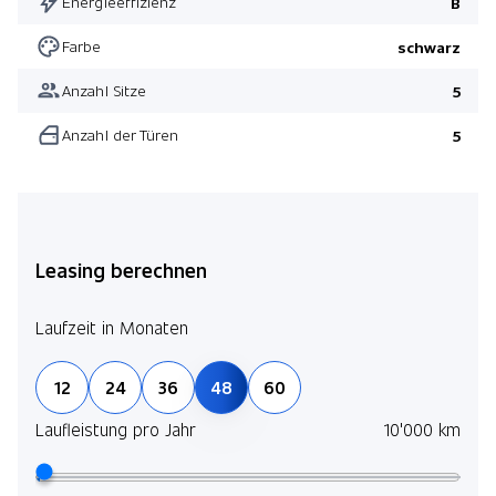
Energieeffizienz
B
Farbe
schwarz
Anzahl Sitze
5
Anzahl der Türen
5
Leasing berechnen
Laufzeit in Monaten
12
24
36
48
60
Laufleistung pro Jahr
10'000 km