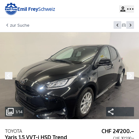
Emil Frey
Schweiz
zur Suche
1/14
CHF 24'200.–
TOYOTA
Yaris 1.5 VVT-i HSD Trend
CHF 30'590.–