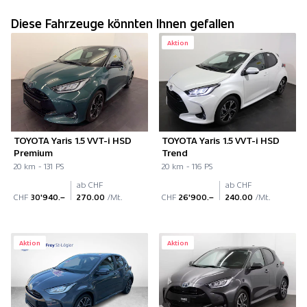
Diese Fahrzeuge könnten Ihnen gefallen
Aktion
TOYOTA Yaris 1.5 VVT-i HSD
TOYOTA Yaris 1.5 VVT-i HSD
Premium
Trend
20 km - 131 PS
20 km - 116 PS
ab CHF
ab CHF
CHF
30'940.–
270.00
/Mt.
CHF
26'900.–
240.00
/Mt.
Aktion
Aktion