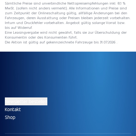
Sämtliche Preise sind unverbindliche Nettopreisempfehlungen inkl. 8,1 %
MwSt. (sofern nicht anders vermerkt). Alle Informationen und Preise sind
zum Zeitpunkt der Onlineschaltung gültig, allfällige Änderungen bei den
Fahrzeugen, deren Ausstattung oder Preisen bleiben jederzeit vorbehalten.
Irrtum und Druckfehler vorbehalten. Angebot gültig solange Vorrat bzw.
bis auf Widerruf.
Eine Leasingvergabe wird nicht gewährt, falls sie zur Überschuldung der
Konsumentin oder des Konsumenten führt.
Die Aktion ist gültig auf gekennzeichnete Fahrzeuge bis 31.07.2026 .
Newsletter bestellen
Kontakt
Shop