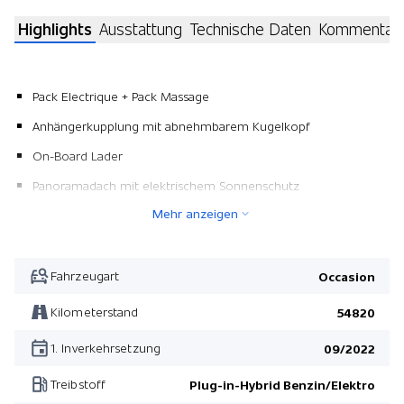
Highlights
Ausstattung
Technische Daten
Kommentar
Pack Electrique + Pack Massage
Anhängerkupplung mit abnehmbarem Kugelkopf
On-Board Lader
Panoramadach mit elektrischem Sonnenschutz
Mehr anzeigen
Pack Electrique + Pack Massage
Fahrzeugart
Occasion
Kilometerstand
54820
1. Inverkehrsetzung
09/2022
Treibstoff
Plug-in-Hybrid Benzin/Elektro