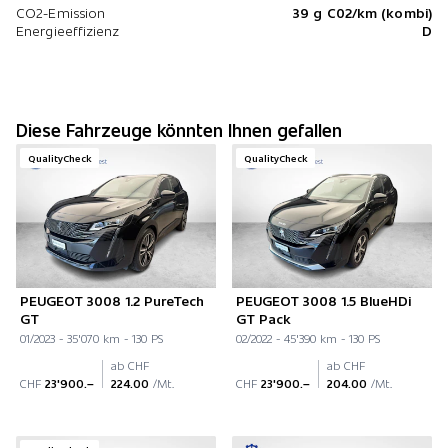
CO2-Emission
39 g C02/km (kombi)
Energieeffizienz
D
Diese Fahrzeuge könnten Ihnen gefallen
QualityCheck
QualityCheck
PEUGEOT 3008 1.2 PureTech
PEUGEOT 3008 1.5 BlueHDi
GT
GT Pack
01/2023 - 35'070 km - 130 PS
02/2022 - 45'390 km - 130 PS
ab CHF
ab CHF
CHF
23'900.–
224.00
/Mt.
CHF
23'900.–
204.00
/Mt.