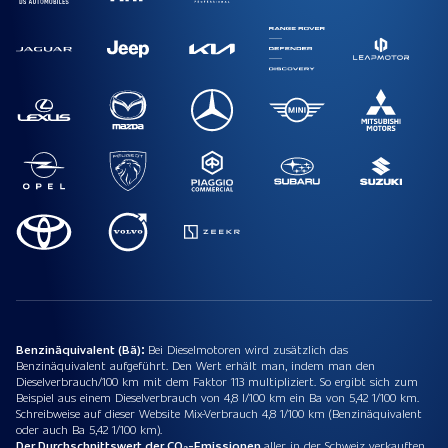
Benzinäquivalent (Bä):
Bei Dieselmotoren wird zusätzlich das
Benzinäquivalent aufgeführt. Den Wert erhält man, indem man den
Dieselverbrauch/100 km mit dem Faktor 113 multipliziert. So ergibt sich zum
Beispiel aus einem Dieselverbrauch von 4,8 l/100 km ein Ba von 5,42 1/100 km.
Schreibweise auf dieser Website Mix-Verbrauch 4,8 1/100 km (Benzinäquivalent
oder auch Ba 5,42 1/100 km).
Der Durchschnittswert der CO₂-Emissionen
aller in der Schweiz verkauften