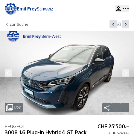
Emil Frey
Schweiz
zur Suche
1/20
CHF 25'500.–
PEUGEOT
3008 1.6 Plug-in Hybrid4 GT Pack
CHF 62'409.–