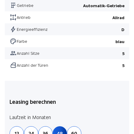
Getriebe
Automatik-Getriebe
Antrieb
Allrad
Energieeffizienz
D
Farbe
blau
Anzahl Sitze
5
Anzahl der Türen
5
Leasing berechnen
Laufzeit in Monaten
12
24
36
48
60