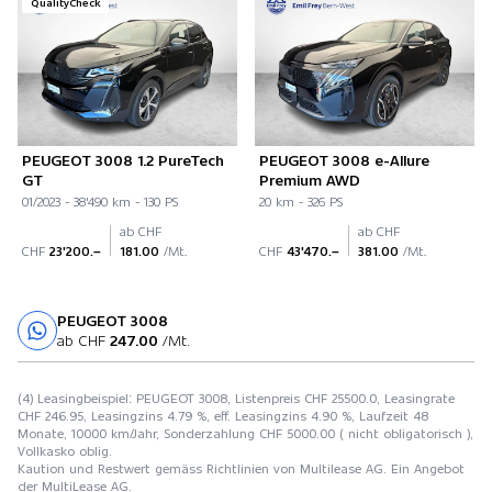
QualityCheck
PEUGEOT 3008 1.2 PureTech
PEUGEOT 3008 e-Allure
GT
Premium AWD
01/2023 - 38'490 km - 130 PS
20 km - 326 PS
ab CHF
ab CHF
CHF
23'200.–
181.00
/Mt.
CHF
43'470.–
381.00
/Mt.
PEUGEOT 3008
Probefahrt
ab CHF
247.00
/Mt.
(4) Leasingbeispiel: PEUGEOT 3008, Listenpreis CHF 25500.0, Leasingrate
CHF 246.95, Leasingzins 4.79 %, eff. Leasingzins 4.90 %, Laufzeit 48
Monate, 10000 km/Jahr, Sonderzahlung CHF 5000.00 ( nicht obligatorisch ),
Vollkasko oblig.
Kaution und Restwert gemäss Richtlinien von Multilease AG. Ein Angebot
der MultiLease AG.