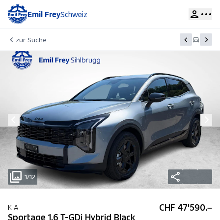
Emil Frey
Schweiz
zur Suche
1/12
CHF 47'590.–
KIA
Sportage 1.6 T-GDi Hybrid Black