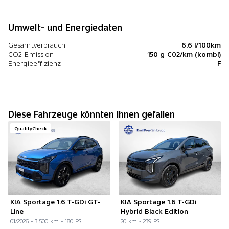
Umwelt- und Energiedaten
Gesamtverbrauch
6.6 l/100km
CO2-Emission
150 g C02/km (kombi)
Energieeffizienz
F
Diese Fahrzeuge könnten Ihnen gefallen
QualityCheck
KIA Sportage 1.6 T-GDi GT-
KIA Sportage 1.6 T-GDi
Line
Hybrid Black Edition
01/2026 - 3'500 km - 180 PS
20 km - 239 PS