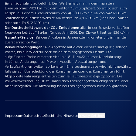
Benzinäquivalent aufgeführt. Den Wert erhält man, indem man den
Dieselverbrauch/100 km mit dem Faktor 113 multipliziert. So ergibt sich zum
Beispiel aus einem Dieselverbrauch von 4,8 l/100 km ein Ba von 5,42 1/100 km.
Schreibweise auf dieser Website Mix-Verbrauch 4,8 1/100 km (Benzinäquivalent
oder auch Ba 5,42 1/100 km).
Der Durchschnittswert der CO₂-Emissionen
aller in der Schweiz verkauften
Neuwagen beträgt 111 g/km für das Jahr 2026. Der Zielwert liegt bei 93.6 g/km.
Garantie/Service:
Bei den Angaben in Jahren oder Kilometer gilt immer der
zuerst erreichte Wert.
Verkaufsbedingungen:
Alle Angebote auf dieser Website sind gültig solange
Vorrat, bis auf Widerruf oder bis an dem angegebenen Datum. Die
aufgeführten Preise verstehen sich inkl. 8.1 % MwSt., ausser Nutzfahrzeuge.
Irrtümer, Änderungen bei Preisen, Modellen, Ausstattungen und
Verkaufsaktionen bleiben vorbehalten. Eine Leasingvergabe wird nicht gewährt,
falls sie zur Überschuldung der Konsumentin oder des Konsumenten führt.
Abgebildete Fahrzeuge enthalten zum Teil aufpreispflichtige Optionen. Die
Vollkaskoversicherung ist bei sämtlichen Leasingangeboten obligatorisch, aber
nicht inbegriffen. Die Anzahlung ist bei Leasingangeboten nicht obligatorisch.
Impressum
Datenschutz
Rechtliche Hinweise
Privacy Settings