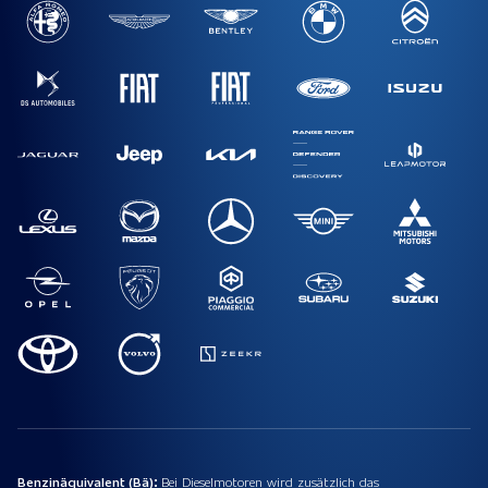
Benzinäquivalent (Bä):
Bei Dieselmotoren wird zusätzlich das