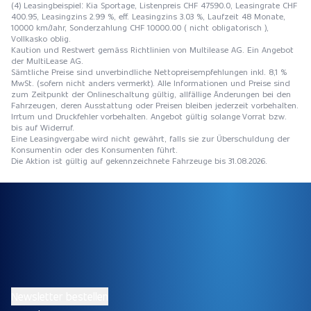
(4) Leasingbeispiel: Kia Sportage, Listenpreis CHF 47590.0, Leasingrate CHF
400.95, Leasingzins 2.99 %, eff. Leasingzins 3.03 %, Laufzeit 48 Monate,
10000 km/Jahr, Sonderzahlung CHF 10000.00 ( nicht obligatorisch ),
Vollkasko oblig.
Kaution und Restwert gemäss Richtlinien von Multilease AG. Ein Angebot
der MultiLease AG.
Sämtliche Preise sind unverbindliche Nettopreisempfehlungen inkl. 8,1 %
MwSt. (sofern nicht anders vermerkt). Alle Informationen und Preise sind
zum Zeitpunkt der Onlineschaltung gültig, allfällige Änderungen bei den
Fahrzeugen, deren Ausstattung oder Preisen bleiben jederzeit vorbehalten.
Irrtum und Druckfehler vorbehalten. Angebot gültig solange Vorrat bzw.
bis auf Widerruf.
Eine Leasingvergabe wird nicht gewährt, falls sie zur Überschuldung der
Konsumentin oder des Konsumenten führt.
Die Aktion ist gültig auf gekennzeichnete Fahrzeuge bis 31.08.2026.
Newsletter bestellen