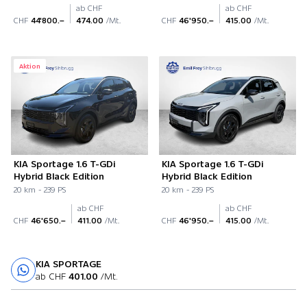
ab CHF
ab CHF
CHF
44'800.–
474.00
/Mt.
CHF
46'950.–
415.00
/Mt.
Aktion
KIA Sportage 1.6 T-GDi
KIA Sportage 1.6 T-GDi
Hybrid Black Edition
Hybrid Black Edition
20 km - 239 PS
20 km - 239 PS
ab CHF
ab CHF
CHF
46'650.–
411.00
/Mt.
CHF
46'950.–
415.00
/Mt.
KIA SPORTAGE
Probefahrt
ab CHF
401.00
/Mt.