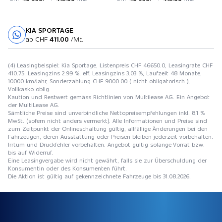
KIA SPORTAGE
Probefahrt
ab CHF
411.00
/Mt.
(4) Leasingbeispiel: Kia Sportage, Listenpreis CHF 46650.0, Leasingrate CHF
410.75, Leasingzins 2.99 %, eff. Leasingzins 3.03 %, Laufzeit 48 Monate,
10000 km/Jahr, Sonderzahlung CHF 9000.00 ( nicht obligatorisch ),
Vollkasko oblig.
Kaution und Restwert gemäss Richtlinien von Multilease AG. Ein Angebot
der MultiLease AG.
Sämtliche Preise sind unverbindliche Nettopreisempfehlungen inkl. 8,1 %
MwSt. (sofern nicht anders vermerkt). Alle Informationen und Preise sind
zum Zeitpunkt der Onlineschaltung gültig, allfällige Änderungen bei den
Fahrzeugen, deren Ausstattung oder Preisen bleiben jederzeit vorbehalten.
Irrtum und Druckfehler vorbehalten. Angebot gültig solange Vorrat bzw.
bis auf Widerruf.
Eine Leasingvergabe wird nicht gewährt, falls sie zur Überschuldung der
Konsumentin oder des Konsumenten führt.
Die Aktion ist gültig auf gekennzeichnete Fahrzeuge bis 31.08.2026.