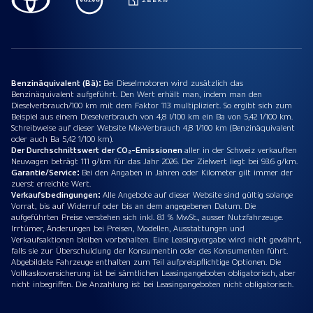
Benzinäquivalent (Bä):
Bei Dieselmotoren wird zusätzlich das
Benzinäquivalent aufgeführt. Den Wert erhält man, indem man den
Dieselverbrauch/100 km mit dem Faktor 113 multipliziert. So ergibt sich zum
Beispiel aus einem Dieselverbrauch von 4,8 l/100 km ein Ba von 5,42 1/100 km.
Schreibweise auf dieser Website Mix-Verbrauch 4,8 1/100 km (Benzinäquivalent
oder auch Ba 5,42 1/100 km).
Der Durchschnittswert der CO₂-Emissionen
aller in der Schweiz verkauften
Neuwagen beträgt 111 g/km für das Jahr 2026. Der Zielwert liegt bei 93.6 g/km.
Garantie/Service:
Bei den Angaben in Jahren oder Kilometer gilt immer der
zuerst erreichte Wert.
Verkaufsbedingungen:
Alle Angebote auf dieser Website sind gültig solange
Vorrat, bis auf Widerruf oder bis an dem angegebenen Datum. Die
aufgeführten Preise verstehen sich inkl. 8.1 % MwSt., ausser Nutzfahrzeuge.
Irrtümer, Änderungen bei Preisen, Modellen, Ausstattungen und
Verkaufsaktionen bleiben vorbehalten. Eine Leasingvergabe wird nicht gewährt,
falls sie zur Überschuldung der Konsumentin oder des Konsumenten führt.
Abgebildete Fahrzeuge enthalten zum Teil aufpreispflichtige Optionen. Die
Vollkaskoversicherung ist bei sämtlichen Leasingangeboten obligatorisch, aber
nicht inbegriffen. Die Anzahlung ist bei Leasingangeboten nicht obligatorisch.