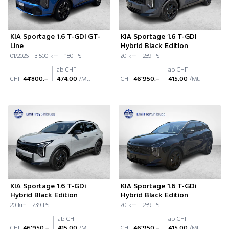
KIA Sportage 1.6 T-GDi GT-
KIA Sportage 1.6 T-GDi
Line
Hybrid Black Edition
01/2026 - 3'500 km - 180 PS
20 km - 239 PS
ab CHF
ab CHF
CHF
44'800.–
474.00
/Mt.
CHF
46'950.–
415.00
/Mt.
KIA Sportage 1.6 T-GDi
KIA Sportage 1.6 T-GDi
Hybrid Black Edition
Hybrid Black Edition
20 km - 239 PS
20 km - 239 PS
ab CHF
ab CHF
CHF
46'950.–
415.00
/Mt.
CHF
46'950.–
415.00
/Mt.