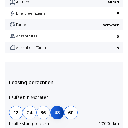
Antrieb
Allrad
Energieeffizienz
F
Farbe
schwarz
Anzahl Sitze
5
Anzahl der Türen
5
Leasing berechnen
Laufzeit in Monaten
12
24
36
48
60
Laufleistung pro Jahr
10'000 km