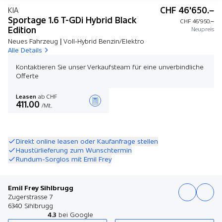
CHF 46'650.–
KIA
Sportage 1.6 T-GDi Hybrid Black
CHF 46'950.–
Edition
Neupreis
Neues Fahrzeug | Voll-Hybrid Benzin/Elektro
Alle Details
Kontaktieren Sie unser Verkaufsteam für eine unverbindliche
Offerte
Leasen
ab CHF
411.00
/Mt.
Angebot zusammenstellen
Direkt online leasen oder Kaufanfrage stellen
Haustürlieferung zum Wunschtermin
Rundum-Sorglos mit Emil Frey
Emil Frey Sihlbrugg
Zugerstrasse 7
6340 Sihlbrugg
4.3
bei Google