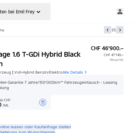
ten bei Emil Frey
che
CHF 46'900.–
age 1.6 T-GDi Hybrid Black
CHF 47'149.–
Neupreis
n
zeug | Voll-Hybrid Benzin/Elektro
Alle Details
eller-Garantie 7 Jahre/150'000km** Fahrzeugeintausch - Leasing
hlung
b CHF
0
/Mt.
Angebot zusammenstellen
online leasen oder Kaufanfrage stellen
rlieferung zum Wunschtermin