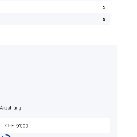
Elektrisch
5
Autobahn-
5
Navigation
Privacy-Ve
Isofix-Kind
ESP/ TCS
Nebelsche
Airbag Fah
Bluetooth 
Park-Dista
LED Rückl
Anzahlung
Ottopartike
Seitenairb
CHF
Lendenwirb
Lederlenkr