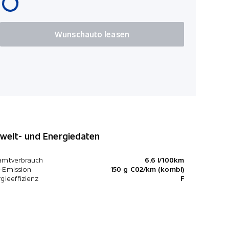
Wunschauto leasen
elt- und Energiedaten
amtverbrauch
6.6 l/100km
-Emission
150 g C02/km (kombi)
gieeffizienz
F