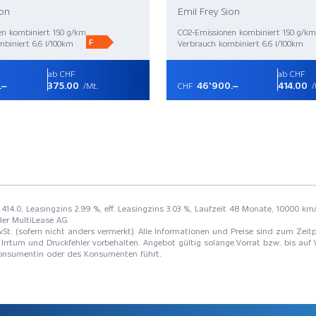
ion
Emil Frey Sion
en kombiniert 150 g/km
CO2-Emissionen kombiniert 150 g/km
F
biniert 6.6 l/100km
Verbrauch kombiniert 6.6 l/100km
ab CHF
ab CHF
.–
375.00
46'900.–
414.00
/Mt.
CHF
/
 414.0, Leasingzins 2.99 %, eff. Leasingzins 3.03 %, Laufzeit 48 Monate, 10000 km/
der MultiLease AG.
St. (sofern nicht anders vermerkt). Alle Informationen und Preise sind zum Zeitp
Irrtum und Druckfehler vorbehalten. Angebot gültig solange Vorrat bzw. bis auf 
 Konsumentin oder des Konsumenten führt.