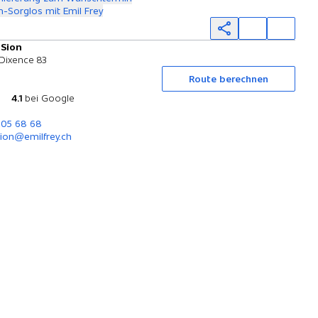
-Sorglos mit Emil Frey
 Sion
Probefahrt
 Dixence 83
Route berechnen
4.1
bei Google
205 68 68
ion@emilfrey.ch