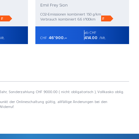
Emil Frey Sion
CO2-Emissionen kombiniert 150 g/km
F
F
Verbrauch kombiniert 6.6 l/100km
ab CHF
46'900.–
414.00
Mt.
CHF
/Mt.
Jahr, Sonderzahlung CHF 9000.00 ( nicht obligatorisch ), Vollkasko oblig.
unkt der Onlineschaltung gültig, allfällige Änderungen bei den
Widerruf.