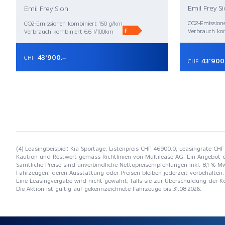
Emil Frey S
Emil Frey Sion
CO2-Emission
CO2-Emissionen kombiniert 150 g/km
F
Verbrauch kom
Verbrauch kombiniert 6.6 l/100km
43'900.–
CHF
43'900
CHF
(4) Leasingbeispiel: Kia Sportage, Listenpreis CHF 46900.0, Leasingrate CHF
Kaution und Restwert gemäss Richtlinien von Multilease AG. Ein Angebot 
Sämtliche Preise sind unverbindliche Nettopreisempfehlungen inkl. 8,1 % Mw
Fahrzeugen, deren Ausstattung oder Preisen bleiben jederzeit vorbehalten. 
Eine Leasingvergabe wird nicht gewährt, falls sie zur Überschuldung der
Die Aktion ist gültig auf gekennzeichnete Fahrzeuge bis 31.08.2026.