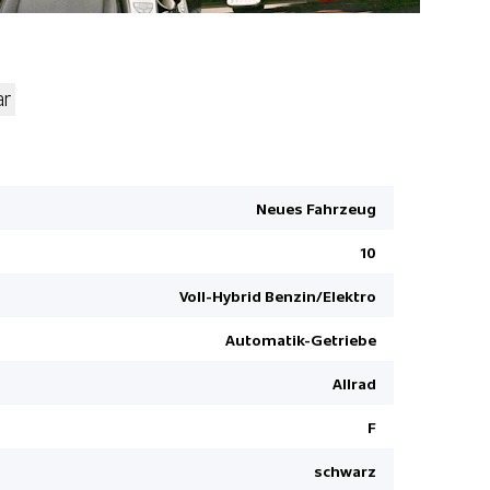
ar
HSA Bergan
Autonomer
Neues Fahrzeug
Kopfairbag
ABS/ EBD
10
Details sie
Voll-Hybrid Benzin/Elektro
Apple Car 
Automatik-Getriebe
Adaptiver
Fahrersitz
Allrad
Garantie 7
F
Rücksitze 
schwarz
Reifendru