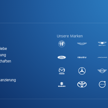
Unsere Marken
t
riebe
rung
chaften
nanzierung