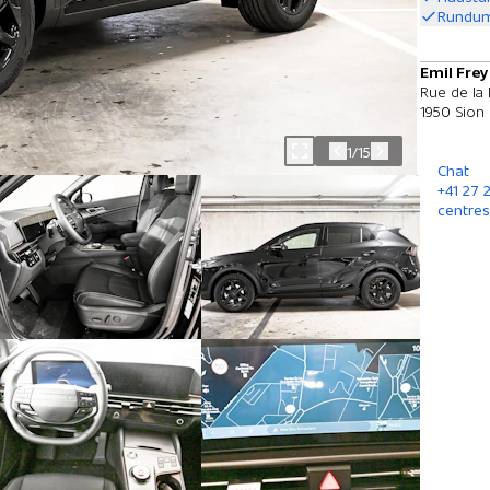
Rundum
Emil Frey
Rue de la
1950 Sion
1/15
Chat
+41 27 
centres