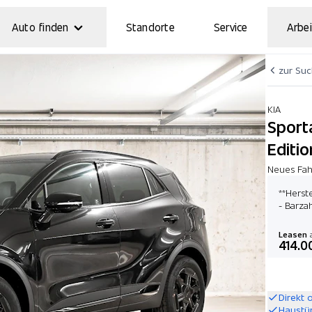
Auto finden
Standorte
Service
Arbei
zur Su
KIA
Sport
Editio
Neues Fahr
**Herst
- Barza
Leasen
a
414.0
Direkt 
Haustü