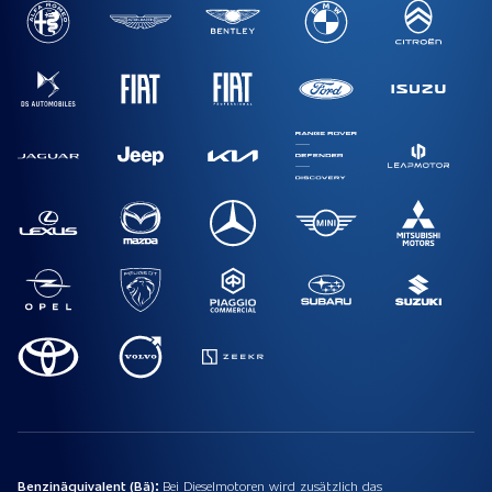
Benzinäquivalent (Bä):
Bei Dieselmotoren wird zusätzlich das