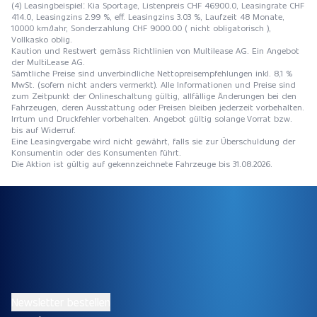
(4) Leasingbeispiel: Kia Sportage, Listenpreis CHF 46900.0, Leasingrate CHF
414.0, Leasingzins 2.99 %, eff. Leasingzins 3.03 %, Laufzeit 48 Monate,
10000 km/Jahr, Sonderzahlung CHF 9000.00 ( nicht obligatorisch ),
Vollkasko oblig.
Kaution und Restwert gemäss Richtlinien von Multilease AG. Ein Angebot
der MultiLease AG.
Sämtliche Preise sind unverbindliche Nettopreisempfehlungen inkl. 8,1 %
MwSt. (sofern nicht anders vermerkt). Alle Informationen und Preise sind
zum Zeitpunkt der Onlineschaltung gültig, allfällige Änderungen bei den
Fahrzeugen, deren Ausstattung oder Preisen bleiben jederzeit vorbehalten.
Irrtum und Druckfehler vorbehalten. Angebot gültig solange Vorrat bzw.
bis auf Widerruf.
Eine Leasingvergabe wird nicht gewährt, falls sie zur Überschuldung der
Konsumentin oder des Konsumenten führt.
Die Aktion ist gültig auf gekennzeichnete Fahrzeuge bis 31.08.2026.
Newsletter bestellen