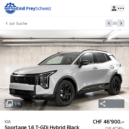
Emil Frey
Schweiz
zur Suche
1/15
CHF 46'900.–
KIA
Sportage 1.6 T-GDi Hybrid Black
CHF 47'149.–