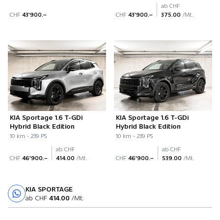
ab CHF
CHF
43'900.–
CHF
43'900.–
375.00
/Mt.
KIA Sportage 1.6 T-GDi
KIA Sportage 1.6 T-GDi
Hybrid Black Edition
Hybrid Black Edition
10 km - 239 PS
10 km - 239 PS
ab CHF
ab CHF
CHF
46'900.–
414.00
/Mt.
CHF
46'900.–
539.00
/Mt.
KIA SPORTAGE
Probefahrt
ab CHF
414.00
/Mt.