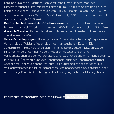
Benzinäquivalent aufgeführt. Den Wert erhält man, indem man den
Dieselverbrauch/100 km mit dem Faktor 113 multipliziert. So ergibt sich zum
Beispiel aus einem Dieselverbrauch von 4,8 l/100 km ein Ba von 5,42 1/100 km.
Schreibweise auf dieser Website Mix-Verbrauch 4,8 1/100 km (Benzinäquivalent
oder auch Ba 5,42 1/100 km).
Der Durchschnittswert der CO₂-Emissionen
aller in der Schweiz verkauften
Neuwagen beträgt 111 g/km für das Jahr 2026. Der Zielwert liegt bei 93.6 g/km.
Garantie/Service:
Bei den Angaben in Jahren oder Kilometer gilt immer der
zuerst erreichte Wert.
Verkaufsbedingungen:
Alle Angebote auf dieser Website sind gültig solange
Vorrat, bis auf Widerruf oder bis an dem angegebenen Datum. Die
aufgeführten Preise verstehen sich inkl. 8.1 % MwSt., ausser Nutzfahrzeuge.
Irrtümer, Änderungen bei Preisen, Modellen, Ausstattungen und
Verkaufsaktionen bleiben vorbehalten. Eine Leasingvergabe wird nicht gewährt,
falls sie zur Überschuldung der Konsumentin oder des Konsumenten führt.
Abgebildete Fahrzeuge enthalten zum Teil aufpreispflichtige Optionen. Die
Vollkaskoversicherung ist bei sämtlichen Leasingangeboten obligatorisch, aber
nicht inbegriffen. Die Anzahlung ist bei Leasingangeboten nicht obligatorisch.
Impressum
Datenschutz
Rechtliche Hinweise
Privacy Settings