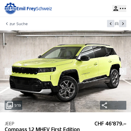
Emil Frey
Schweiz
zur Suche
1/19
CHF 46'879.–
JEEP
Compass 1.2 MHEV First Edition