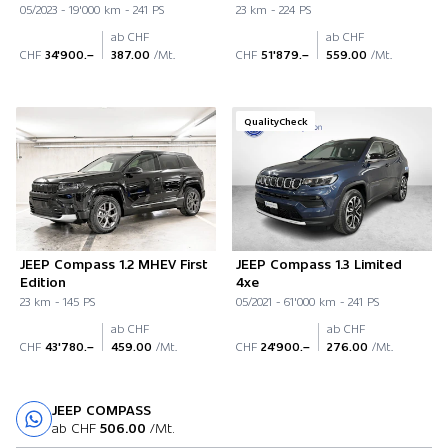
05/2023 - 19'000 km - 241 PS
23 km - 224 PS
ab CHF
ab CHF
CHF
34'900.–
387.00
/Mt.
CHF
51'879.–
559.00
/Mt.
QualityCheck
JEEP Compass 1.2 MHEV First
JEEP Compass 1.3 Limited
Edition
4xe
23 km - 145 PS
05/2021 - 61'000 km - 241 PS
ab CHF
ab CHF
CHF
43'780.–
459.00
/Mt.
CHF
24'900.–
276.00
/Mt.
JEEP COMPASS
Probefahrt
ab CHF
506.00
/Mt.