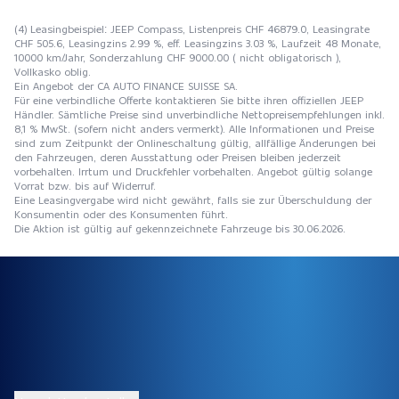
(4) Leasingbeispiel: JEEP Compass, Listenpreis CHF 46879.0, Leasingrate
CHF 505.6, Leasingzins 2.99 %, eff. Leasingzins 3.03 %, Laufzeit 48 Monate,
10000 km/Jahr, Sonderzahlung CHF 9000.00 ( nicht obligatorisch ),
Vollkasko oblig.
Ein Angebot der CA AUTO FINANCE SUISSE SA.
Für eine verbindliche Offerte kontaktieren Sie bitte ihren offiziellen JEEP
Händler. Sämtliche Preise sind unverbindliche Nettopreisempfehlungen inkl.
8,1 % MwSt. (sofern nicht anders vermerkt). Alle Informationen und Preise
sind zum Zeitpunkt der Onlineschaltung gültig, allfällige Änderungen bei
den Fahrzeugen, deren Ausstattung oder Preisen bleiben jederzeit
vorbehalten. Irrtum und Druckfehler vorbehalten. Angebot gültig solange
Vorrat bzw. bis auf Widerruf.
Eine Leasingvergabe wird nicht gewährt, falls sie zur Überschuldung der
Konsumentin oder des Konsumenten führt.
Die Aktion ist gültig auf gekennzeichnete Fahrzeuge bis 30.06.2026.