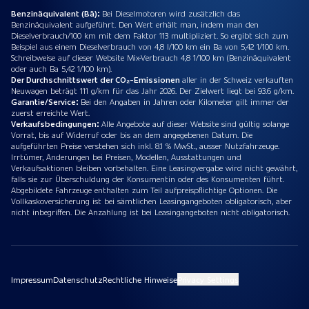
Benzinäquivalent (Bä):
Bei Dieselmotoren wird zusätzlich das
Benzinäquivalent aufgeführt. Den Wert erhält man, indem man den
Dieselverbrauch/100 km mit dem Faktor 113 multipliziert. So ergibt sich zum
Beispiel aus einem Dieselverbrauch von 4,8 l/100 km ein Ba von 5,42 1/100 km.
Schreibweise auf dieser Website Mix-Verbrauch 4,8 1/100 km (Benzinäquivalent
oder auch Ba 5,42 1/100 km).
Der Durchschnittswert der CO₂-Emissionen
aller in der Schweiz verkauften
Neuwagen beträgt 111 g/km für das Jahr 2026. Der Zielwert liegt bei 93.6 g/km.
Garantie/Service:
Bei den Angaben in Jahren oder Kilometer gilt immer der
zuerst erreichte Wert.
Verkaufsbedingungen:
Alle Angebote auf dieser Website sind gültig solange
Vorrat, bis auf Widerruf oder bis an dem angegebenen Datum. Die
aufgeführten Preise verstehen sich inkl. 8.1 % MwSt., ausser Nutzfahrzeuge.
Irrtümer, Änderungen bei Preisen, Modellen, Ausstattungen und
Verkaufsaktionen bleiben vorbehalten. Eine Leasingvergabe wird nicht gewährt,
falls sie zur Überschuldung der Konsumentin oder des Konsumenten führt.
Abgebildete Fahrzeuge enthalten zum Teil aufpreispflichtige Optionen. Die
Vollkaskoversicherung ist bei sämtlichen Leasingangeboten obligatorisch, aber
nicht inbegriffen. Die Anzahlung ist bei Leasingangeboten nicht obligatorisch.
Impressum
Datenschutz
Rechtliche Hinweise
Privacy Settings