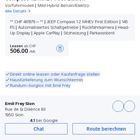
Vorführmodell | Mild-Hybrid Benzin/Elektro
Alle Details
** CHF 46'879.– ** | JEEP Compass 1.2 MHEV First Edition | 145
PS | Automatisiertes Schaltgetriebe | Rückfahrkamera | Head-
Up Display | Apple CarPlay | Sitzheizung | Parkassistent
Leasen
ab CHF
506.00
/Mt.
Angebot zusammenstellen
Direkt online leasen oder Kaufanfrage stellen
Haustürlieferung zum Wunschtermin
Rundum-Sorglos mit Emil Frey
Emil Frey Sion
Rue de la Dixence 83
1950 Sion
4.1
bei Google
Chat
Route berechnen