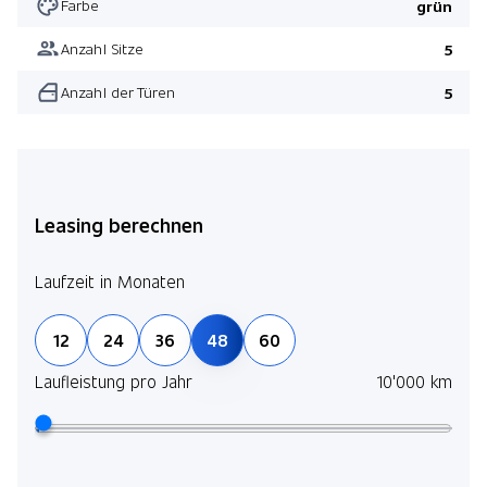
Farbe
grün
Anzahl Sitze
5
Anzahl der Türen
5
Leasing berechnen
Laufzeit in Monaten
12
24
36
48
60
Laufleistung pro Jahr
10'000 km