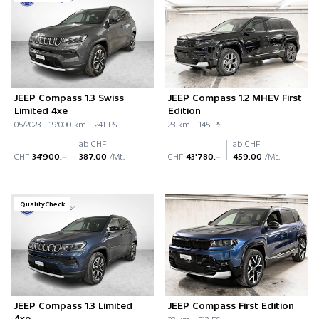
JEEP Compass 1.3 Swiss
JEEP Compass 1.2 MHEV First
Limited 4xe
Edition
05/2023 - 19'000 km - 241 PS
23 km - 145 PS
ab CHF
ab CHF
CHF
34'900.–
387.00
/Mt.
CHF
43'780.–
459.00
/Mt.
QualityCheck
JEEP Compass 1.3 Limited
JEEP Compass First Edition
4xe