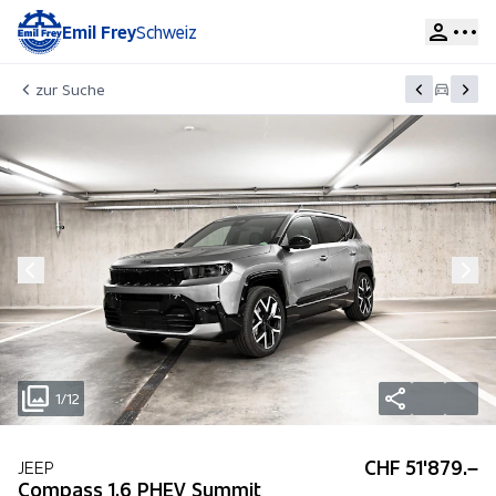
Emil Frey
Schweiz
zur Suche
1/12
CHF 51'879.–
JEEP
Compass 1.6 PHEV Summit