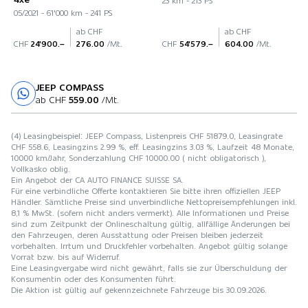
23 km - 213 PS
05/2021 - 61'000 km - 241 PS
ab CHF
ab CHF
CHF
24'900.–
276.00
/Mt.
CHF
54'579.–
604.00
/Mt.
JEEP COMPASS
Probefahrt
ab CHF
559.00
/Mt.
(4) Leasingbeispiel: JEEP Compass, Listenpreis CHF 51879.0, Leasingrate
CHF 558.6, Leasingzins 2.99 %, eff. Leasingzins 3.03 %, Laufzeit 48 Monate,
10000 km/Jahr, Sonderzahlung CHF 10000.00 ( nicht obligatorisch ),
Vollkasko oblig.
Ein Angebot der CA AUTO FINANCE SUISSE SA.
Für eine verbindliche Offerte kontaktieren Sie bitte ihren offiziellen JEEP
Händler. Sämtliche Preise sind unverbindliche Nettopreisempfehlungen inkl.
8,1 % MwSt. (sofern nicht anders vermerkt). Alle Informationen und Preise
sind zum Zeitpunkt der Onlineschaltung gültig, allfällige Änderungen bei
den Fahrzeugen, deren Ausstattung oder Preisen bleiben jederzeit
vorbehalten. Irrtum und Druckfehler vorbehalten. Angebot gültig solange
Vorrat bzw. bis auf Widerruf.
Eine Leasingvergabe wird nicht gewährt, falls sie zur Überschuldung der
Konsumentin oder des Konsumenten führt.
Die Aktion ist gültig auf gekennzeichnete Fahrzeuge bis 30.09.2026.