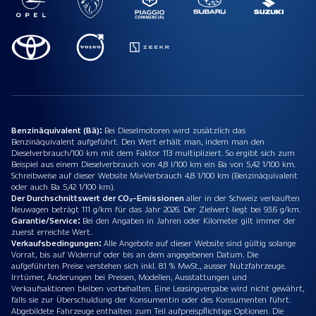
Benzinäquivalent (Bä):
Bei Dieselmotoren wird zusätzlich das
Benzinäquivalent aufgeführt. Den Wert erhält man, indem man den
Dieselverbrauch/100 km mit dem Faktor 113 multipliziert. So ergibt sich zum
Beispiel aus einem Dieselverbrauch von 4,8 l/100 km ein Ba von 5,42 1/100 km.
Schreibweise auf dieser Website Mix-Verbrauch 4,8 1/100 km (Benzinäquivalent
oder auch Ba 5,42 1/100 km).
Der Durchschnittswert der CO₂-Emissionen
aller in der Schweiz verkauften
Neuwagen beträgt 111 g/km für das Jahr 2026. Der Zielwert liegt bei 93.6 g/km.
Garantie/Service:
Bei den Angaben in Jahren oder Kilometer gilt immer der
zuerst erreichte Wert.
Verkaufsbedingungen:
Alle Angebote auf dieser Website sind gültig solange
Vorrat, bis auf Widerruf oder bis an dem angegebenen Datum. Die
aufgeführten Preise verstehen sich inkl. 8.1 % MwSt., ausser Nutzfahrzeuge.
Irrtümer, Änderungen bei Preisen, Modellen, Ausstattungen und
Verkaufsaktionen bleiben vorbehalten. Eine Leasingvergabe wird nicht gewährt,
falls sie zur Überschuldung der Konsumentin oder des Konsumenten führt.
Abgebildete Fahrzeuge enthalten zum Teil aufpreispflichtige Optionen. Die