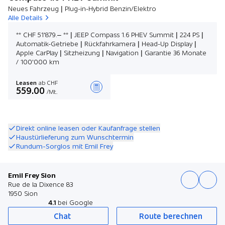
Neues Fahrzeug | Plug-in-Hybrid Benzin/Elektro
Alle Details
** CHF 51'879.– ** | JEEP Compass 1.6 PHEV Summit | 224 PS |
Automatik-Getriebe | Rückfahrkamera | Head-Up Display |
Apple CarPlay | Sitzheizung | Navigation | Garantie 36 Monate
/ 100'000 km
Leasen
ab CHF
559.00
/Mt.
Angebot zusammenstellen
Direkt online leasen oder Kaufanfrage stellen
Haustürlieferung zum Wunschtermin
Rundum-Sorglos mit Emil Frey
Emil Frey Sion
Rue de la Dixence 83
1950 Sion
4.1
bei Google
Chat
Route berechnen