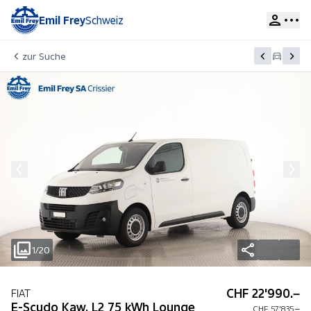
Emil Frey
Schweiz
zur Suche
1/20
CHF 22'990.–
FIAT
E-Scudo Kaw. L2 75 kWh Lounge
CHF 57'835.–