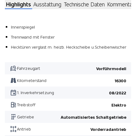
Highlights
Ausstattung
Technische Daten
Kommentar
Innenspiegel
Trennwand mit Fenster
Hecktüren verglast m. heizb. Heckscheibe u.Scheibenwischer
Fahrzeugart
Vorführmodell
Kilometerstand
16300
1. Inverkehrsetzung
08/2022
Treibstoff
Elektro
Getriebe
Automatisiertes Schaltgetriebe
Antrieb
Vorderradantrieb