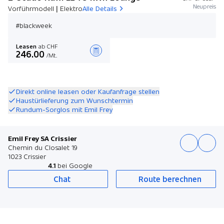
Neupreis
Vorführmodell | Elektro
Alle Details
#blackweek
Leasen
ab CHF
246.00
/Mt.
Angebot zusammenstellen
Direkt online leasen oder Kaufanfrage stellen
Haustürlieferung zum Wunschtermin
Rundum-Sorglos mit Emil Frey
Emil Frey SA Crissier
Chemin du Closalet 19
1023 Crissier
4.1
bei Google
Chat
Route berechnen