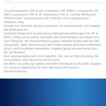
(4) Leasingbeispiel: FIAT Scudo, Listenpreis CHF 22990.0, Leasingrate CHF
246.0, Leasingzins 3.99 %, eff. Leasingzins 4.06 %, Laufzeit 48 Monate,
10000 km/Jahr, Sonderzahlung CHF 5000.00 ( nicht obligatorisch ),
Vollkasko oblig.
Kaution und Restwert gemäss Richtlinien von Multilease AG. Ein Angebot
der MultiLease AG.
Sämtliche Preise sind unverbindliche Nettopreisempfehlungen inkl. 8,1 %
MwSt. (sofern nicht anders vermerkt). Alle Informationen und Preise sind
zum Zeitpunkt der Onlineschaltung gültig, allfällige Änderungen bei den
Fahrzeugen, deren Ausstattung oder Preisen bleiben jederzeit vorbehalten.
Irrtum und Druckfehler vorbehalten. Angebot gültig solange Vorrat bzw.
bis auf Widerruf.
Eine Leasingvergabe wird nicht gewährt, falls sie zur Überschuldung der
Konsumentin oder des Konsumenten führt.
Die Aktion ist gültig auf gekennzeichnete Fahrzeuge bis 31.12.2026. Angebot
nur gültig in Verbindung mit dem Abschluss einer protect
Autoversicherung.