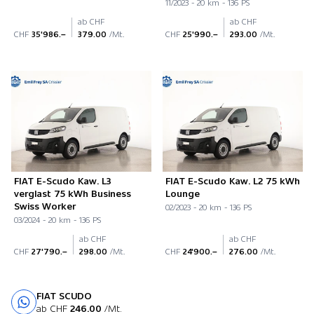
11/2023 - 20 km - 136 PS
ab CHF
ab CHF
CHF
35'986.–
379.00
/Mt.
CHF
25'990.–
293.00
/Mt.
FIAT E-Scudo Kaw. L3
FIAT E-Scudo Kaw. L2 75 kWh
verglast 75 kWh Business
Lounge
Swiss Worker
02/2023 - 20 km - 136 PS
03/2024 - 20 km - 136 PS
ab CHF
ab CHF
CHF
27'790.–
298.00
/Mt.
CHF
24'900.–
276.00
/Mt.
FIAT SCUDO
Probefahrt
ab CHF
246.00
/Mt.