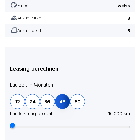
Farbe
weiss
Anzahl Sitze
3
Anzahl der Türen
5
Leasing berechnen
Laufzeit in Monaten
12
24
36
48
60
Laufleistung pro Jahr
10'000 km