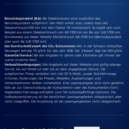
Benzinäquivalent (Bä):
Bei Dieselmotoren wird zusätzlich das
Benzinäquivalent aufgeführt. Den Wert erhält man, indem man den
Dieselverbrauch/100 km mit dem Faktor 113 multipliziert. So ergibt sich zum
Beispiel aus einem Dieselverbrauch von 4,8 l/100 km ein Ba von 5,42 1/100 km.
Schreibweise auf dieser Website Mix-Verbrauch 4,8 1/100 km (Benzinäquivalent
oder auch Ba 5,42 1/100 km).
Der Durchschnittswert der CO₂-Emissionen
aller in der Schweiz verkauften
Neuwagen beträgt 111 g/km für das Jahr 2026. Der Zielwert liegt bei 93.6 g/km.
Garantie/Service:
Bei den Angaben in Jahren oder Kilometer gilt immer der
zuerst erreichte Wert.
Verkaufsbedingungen:
Alle Angebote auf dieser Website sind gültig solange
Vorrat, bis auf Widerruf oder bis an dem angegebenen Datum. Die
aufgeführten Preise verstehen sich inkl. 8.1 % MwSt., ausser Nutzfahrzeuge.
Irrtümer, Änderungen bei Preisen, Modellen, Ausstattungen und
Verkaufsaktionen bleiben vorbehalten. Eine Leasingvergabe wird nicht gewährt,
falls sie zur Überschuldung der Konsumentin oder des Konsumenten führt.
Abgebildete Fahrzeuge enthalten zum Teil aufpreispflichtige Optionen. Die
Vollkaskoversicherung ist bei sämtlichen Leasingangeboten obligatorisch, aber
nicht inbegriffen. Die Anzahlung ist bei Leasingangeboten nicht obligatorisch.