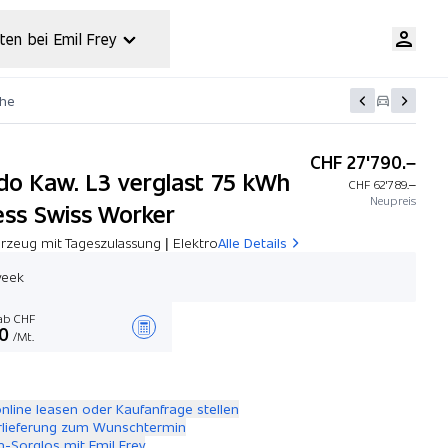
ten bei Emil Frey
che
CHF 27'790.–
do Kaw. L3 verglast 75 kWh
CHF 62'789.–
Neupreis
ess Swiss Worker
rzeug mit Tageszulassung | Elektro
Alle Details
week
b CHF
0
/Mt.
Angebot zusammenstellen
online leasen oder Kaufanfrage stellen
rlieferung zum Wunschtermin
-Sorglos mit Emil Frey