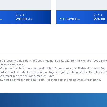
ab CHF
ab CHF
.–
293.00
24'900.–
276.00
/Mt.
CHF
98.35, Leasingzins 3.99 %, eff. Leasingzins 4.06 %, Laufzeit 48 Monate, 10000 km/J
der MultiLease AG.
St. (sofern nicht anders vermerkt). Alle Informationen und Preise sind zum Zeitp
Irrtum und Druckfehler vorbehalten. Angebot gültig solange Vorrat bzw. bis auf 
 Konsumentin oder des Konsumenten führt.
t nur gültig in Verbindung mit dem Abschluss einer protect Autoversicherung.