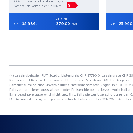
CO2-Emissionen kombiniert g/km
G
Verbrauch kombiniert l/100km
ab CHF
35'986.–
379.00
25'990
CHF
/Mt.
CHF
(4) Leasingbeispiel: FIAT Scudo, Listenpreis CHF 27790.0, Leasingrate CHF 2
Kaution und Restwert gemäss Richtlinien von Multilease AG. Ein Angebot 
Sämtliche Preise sind unverbindliche Nettopreisempfehlungen inkl. 8,1 % Mw
Fahrzeugen, deren Ausstattung oder Preisen bleiben jederzeit vorbehalten. 
Eine Leasingvergabe wird nicht gewährt, falls sie zur Überschuldung der
Die Aktion ist gültig auf gekennzeichnete Fahrzeuge bis 31.12.2026. Angebo