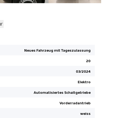
ar
Airbag Fah
Schiebetür
Neues Fahrzeug mit Tageszulassung
Berganfahr
Parksensor
20
Multifunkt
03/2024
Details sie
Elektro
Pack Swiss
Tempoma
Automatisiertes Schaltgetriebe
Keine Gewä
Vorderradantrieb
weiss