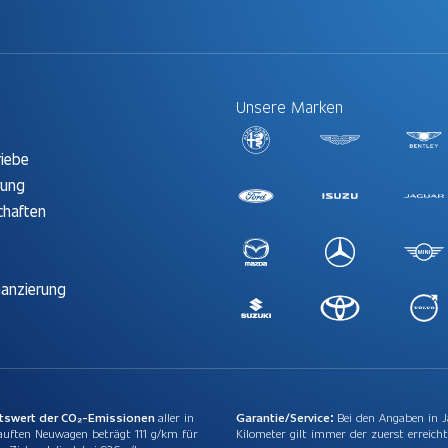
Unsere Marken
t
riebe
rung
chaften
nanzierung
ttswert der CO₂-Emissionen
aller in
Garantie/Service:
Bei den Angaben in 
auften Neuwagen beträgt 111 g/km für
Kilometer gilt immer der zuerst erreicht