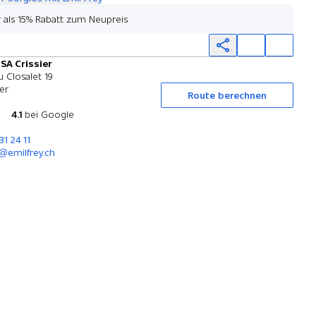
 als 15% Rabatt zum Neupreis
 SA Crissier
Probefahrt
 Closalet 19
ier
Route berechnen
4.1
bei Google
31 24 11
r@emilfrey.ch