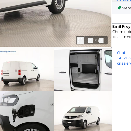
Mehr
Emil Frey
Chemin du
1023 Criss
1/11
Chat
+41 21 6
crissie