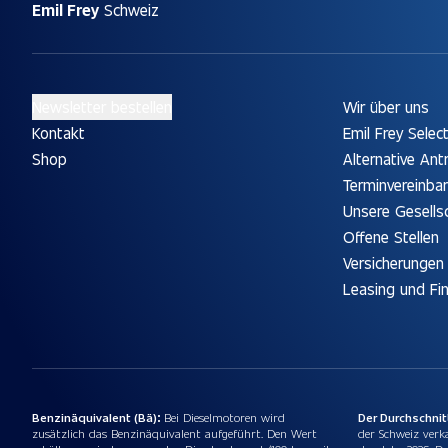
Emil Frey
Schweiz
Newsletter bestellen
Wir über uns
Kontakt
Emil Frey Selec
Shop
Alternative Ant
Terminvereinba
Unsere Gesells
Offene Stellen
Versicherungen
Leasing und Fi
Benzinäquivalent (Bä):
Bei Dieselmotoren wird
Der Durchschni
zusätzlich das Benzinäquivalent aufgeführt. Den Wert
der Schweiz verk