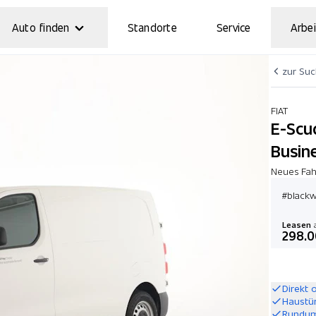
Auto finden
Standorte
Service
Arbei
zur Su
FIAT
E-Scu
Busin
Neues Fah
#black
Leasen
a
298.0
Direkt 
Haustü
Rundum