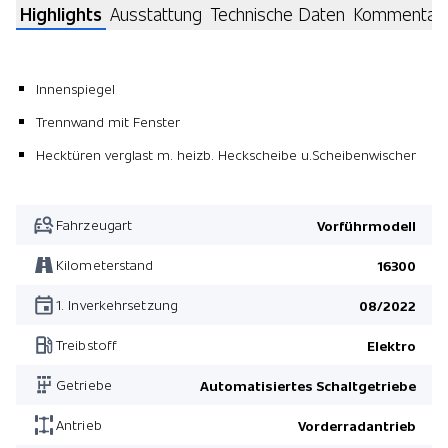
Highlights
Ausstattung
Technische Daten
Kommentar
Innenspiegel
Trennwand mit Fenster
Hecktüren verglast m. heizb. Heckscheibe u.Scheibenwischer
Fahrzeugart
Vorführmodell
Kilometerstand
16300
1. Inverkehrsetzung
08/2022
Treibstoff
Elektro
Getriebe
Automatisiertes Schaltgetriebe
Antrieb
Vorderradantrieb