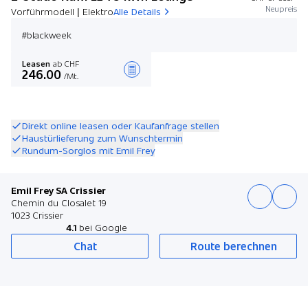
Neupreis
Vorführmodell | Elektro
Alle Details
#blackweek
Leasen
ab CHF
246.00
/Mt.
Angebot zusammenstellen
Direkt online leasen oder Kaufanfrage stellen
Haustürlieferung zum Wunschtermin
Rundum-Sorglos mit Emil Frey
Emil Frey SA Crissier
Chemin du Closalet 19
1023 Crissier
4.1
bei Google
Chat
Route berechnen