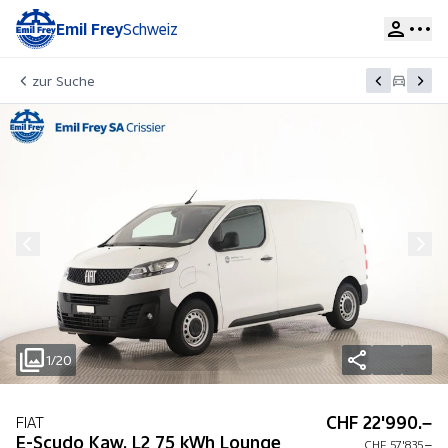
Emil Frey
Schweiz
zur Suche
1/20
CHF 22'990.–
FIAT
E-Scudo Kaw. L2 75 kWh Lounge
CHF 57'835.–