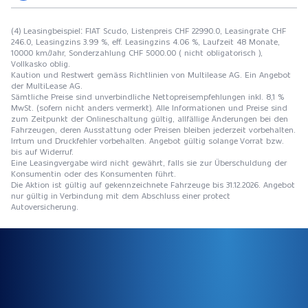
(4) Leasingbeispiel: FIAT Scudo, Listenpreis CHF 22990.0, Leasingrate CHF
246.0, Leasingzins 3.99 %, eff. Leasingzins 4.06 %, Laufzeit 48 Monate,
10000 km/Jahr, Sonderzahlung CHF 5000.00 ( nicht obligatorisch ),
Vollkasko oblig.
Kaution und Restwert gemäss Richtlinien von Multilease AG. Ein Angebot
der MultiLease AG.
Sämtliche Preise sind unverbindliche Nettopreisempfehlungen inkl. 8,1 %
MwSt. (sofern nicht anders vermerkt). Alle Informationen und Preise sind
zum Zeitpunkt der Onlineschaltung gültig, allfällige Änderungen bei den
Fahrzeugen, deren Ausstattung oder Preisen bleiben jederzeit vorbehalten.
Irrtum und Druckfehler vorbehalten. Angebot gültig solange Vorrat bzw.
bis auf Widerruf.
Eine Leasingvergabe wird nicht gewährt, falls sie zur Überschuldung der
Konsumentin oder des Konsumenten führt.
Die Aktion ist gültig auf gekennzeichnete Fahrzeuge bis 31.12.2026. Angebot
nur gültig in Verbindung mit dem Abschluss einer protect
Autoversicherung.