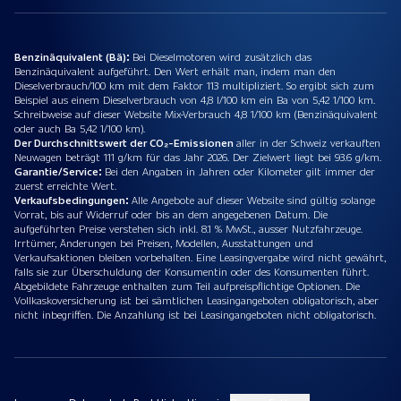
Benzinäquivalent (Bä):
Bei Dieselmotoren wird zusätzlich das
Benzinäquivalent aufgeführt. Den Wert erhält man, indem man den
Dieselverbrauch/100 km mit dem Faktor 113 multipliziert. So ergibt sich zum
Beispiel aus einem Dieselverbrauch von 4,8 l/100 km ein Ba von 5,42 1/100 km.
Schreibweise auf dieser Website Mix-Verbrauch 4,8 1/100 km (Benzinäquivalent
oder auch Ba 5,42 1/100 km).
Der Durchschnittswert der CO₂-Emissionen
aller in der Schweiz verkauften
Neuwagen beträgt 111 g/km für das Jahr 2026. Der Zielwert liegt bei 93.6 g/km.
Garantie/Service:
Bei den Angaben in Jahren oder Kilometer gilt immer der
zuerst erreichte Wert.
Verkaufsbedingungen:
Alle Angebote auf dieser Website sind gültig solange
Vorrat, bis auf Widerruf oder bis an dem angegebenen Datum. Die
aufgeführten Preise verstehen sich inkl. 8.1 % MwSt., ausser Nutzfahrzeuge.
Irrtümer, Änderungen bei Preisen, Modellen, Ausstattungen und
Verkaufsaktionen bleiben vorbehalten. Eine Leasingvergabe wird nicht gewährt,
falls sie zur Überschuldung der Konsumentin oder des Konsumenten führt.
Abgebildete Fahrzeuge enthalten zum Teil aufpreispflichtige Optionen. Die
Vollkaskoversicherung ist bei sämtlichen Leasingangeboten obligatorisch, aber
nicht inbegriffen. Die Anzahlung ist bei Leasingangeboten nicht obligatorisch.