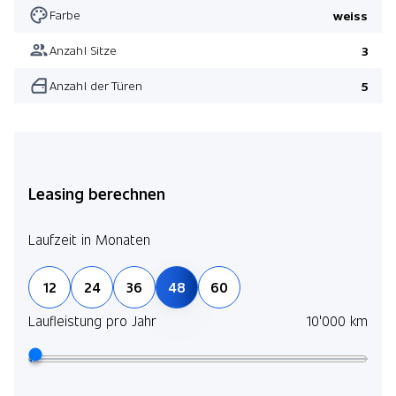
Farbe
weiss
Anzahl Sitze
3
Anzahl der Türen
5
Leasing berechnen
Laufzeit in Monaten
12
24
36
48
60
Laufleistung pro Jahr
10'000 km