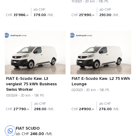
11/2023 - 20 km - 136 PS
ab CHF
ab CHF
CHF
35'986.–
379.00
/Mt.
CHF
25'990.–
293.00
/Mt.
FIAT E-Scudo Kaw. L3
FIAT E-Scudo Kaw. L2 75 kWh
verglast 75 kWh Business
Lounge
Swiss Worker
02/2023 - 20 km - 136 PS
03/2024 - 20 km - 136 PS
ab CHF
ab CHF
CHF
27'790.–
298.00
/Mt.
CHF
24'900.–
276.00
/Mt.
FIAT SCUDO
Probefahrt
ab CHF
246.00
/Mt.