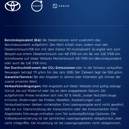
Benzinäquivalent (Bä):
Bei Dieselmotoren wird zusätzlich das
Benzinäquivalent aufgeführt. Den Wert erhält man, indem man den
Dieselverbrauch/100 km mit dem Faktor 113 multipliziert. So ergibt sich zum
Beispiel aus einem Dieselverbrauch von 4,8 l/100 km ein Ba von 5,42 1/100 km.
Schreibweise auf dieser Website Mix-Verbrauch 4,8 1/100 km (Benzinäquivalent
oder auch Ba 5,42 1/100 km).
Der Durchschnittswert der CO₂-Emissionen
aller in der Schweiz verkauften
Neuwagen beträgt 111 g/km für das Jahr 2026. Der Zielwert liegt bei 93.6 g/km.
Garantie/Service:
Bei den Angaben in Jahren oder Kilometer gilt immer der
zuerst erreichte Wert.
Verkaufsbedingungen:
Alle Angebote auf dieser Website sind gültig solange
Vorrat, bis auf Widerruf oder bis an dem angegebenen Datum. Die
aufgeführten Preise verstehen sich inkl. 8.1 % MwSt., ausser Nutzfahrzeuge.
Irrtümer, Änderungen bei Preisen, Modellen, Ausstattungen und
Verkaufsaktionen bleiben vorbehalten. Eine Leasingvergabe wird nicht gewährt,
falls sie zur Überschuldung der Konsumentin oder des Konsumenten führt.
Abgebildete Fahrzeuge enthalten zum Teil aufpreispflichtige Optionen. Die
Vollkaskoversicherung ist bei sämtlichen Leasingangeboten obligatorisch, aber
nicht inbegriffen. Die Anzahlung ist bei Leasingangeboten nicht obligatorisch.