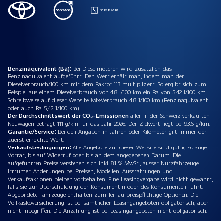
Benzinäquivalent (Bä):
Bei Dieselmotoren wird zusätzlich das
Benzinäquivalent aufgeführt. Den Wert erhält man, indem man den
Dieselverbrauch/100 km mit dem Faktor 113 multipliziert. So ergibt sich zum
Beispiel aus einem Dieselverbrauch von 4,8 l/100 km ein Ba von 5,42 1/100 km.
Schreibweise auf dieser Website Mix-Verbrauch 4,8 1/100 km (Benzinäquivalent
oder auch Ba 5,42 1/100 km).
Der Durchschnittswert der CO₂-Emissionen
aller in der Schweiz verkauften
Neuwagen beträgt 111 g/km für das Jahr 2026. Der Zielwert liegt bei 93.6 g/km.
Garantie/Service:
Bei den Angaben in Jahren oder Kilometer gilt immer der
zuerst erreichte Wert.
Verkaufsbedingungen:
Alle Angebote auf dieser Website sind gültig solange
Vorrat, bis auf Widerruf oder bis an dem angegebenen Datum. Die
aufgeführten Preise verstehen sich inkl. 8.1 % MwSt., ausser Nutzfahrzeuge.
Irrtümer, Änderungen bei Preisen, Modellen, Ausstattungen und
Verkaufsaktionen bleiben vorbehalten. Eine Leasingvergabe wird nicht gewährt,
falls sie zur Überschuldung der Konsumentin oder des Konsumenten führt.
Abgebildete Fahrzeuge enthalten zum Teil aufpreispflichtige Optionen. Die
Vollkaskoversicherung ist bei sämtlichen Leasingangeboten obligatorisch, aber
nicht inbegriffen. Die Anzahlung ist bei Leasingangeboten nicht obligatorisch.