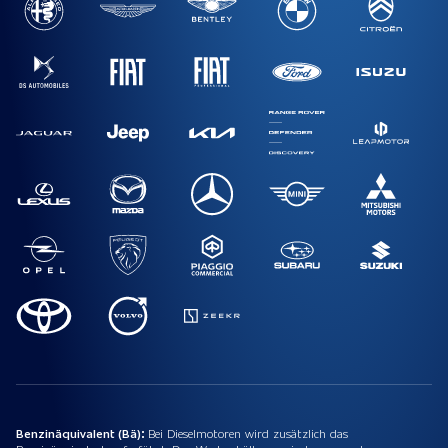
Benzinäquivalent (Bä):
Bei Dieselmotoren wird zusätzlich das