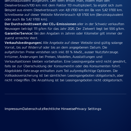
Benzinäquivalent aufgeführt. Den Wert erhält man, indem man den
Dieselverbrauch/100 km mit dem Faktor 113 multipliziert. So ergibt sich zum
Beispiel aus einem Dieselverbrauch von 4,8 l/100 km ein Ba von 5,42 1/100 km.
Schreibweise auf dieser Website Mix-Verbrauch 4,8 1/100 km (Benzinäquivalent
oder auch Ba 5,42 1/100 km).
Der Durchschnittswert der CO₂-Emissionen
aller in der Schweiz verkauften
Neuwagen beträgt 111 g/km für das Jahr 2026. Der Zielwert liegt bei 93.6 g/km.
Garantie/Service:
Bei den Angaben in Jahren oder Kilometer gilt immer der
zuerst erreichte Wert.
Verkaufsbedingungen:
Alle Angebote auf dieser Website sind gültig solange
Vorrat, bis auf Widerruf oder bis an dem angegebenen Datum. Die
aufgeführten Preise verstehen sich inkl. 8.1 % MwSt., ausser Nutzfahrzeuge.
Irrtümer, Änderungen bei Preisen, Modellen, Ausstattungen und
Verkaufsaktionen bleiben vorbehalten. Eine Leasingvergabe wird nicht gewährt,
falls sie zur Überschuldung der Konsumentin oder des Konsumenten führt.
Abgebildete Fahrzeuge enthalten zum Teil aufpreispflichtige Optionen. Die
Vollkaskoversicherung ist bei sämtlichen Leasingangeboten obligatorisch, aber
nicht inbegriffen. Die Anzahlung ist bei Leasingangeboten nicht obligatorisch.
Impressum
Datenschutz
Rechtliche Hinweise
Privacy Settings