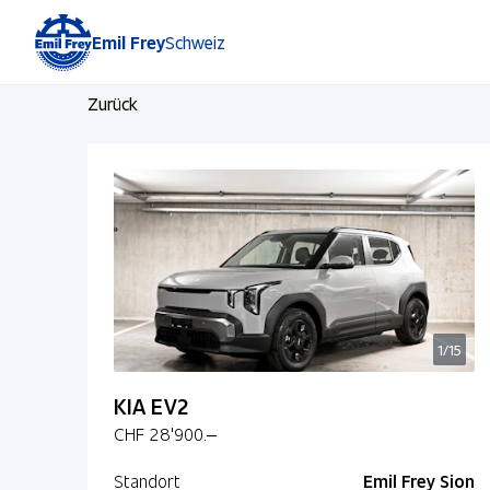
Emil Frey
Schweiz
Zurück
1/15
KIA EV2
CHF 28'900.–
Standort
Emil Frey Sion