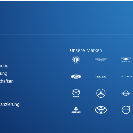
Unsere Marken
t
riebe
rung
chaften
nanzierung