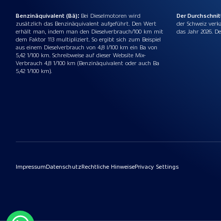
Benzinäquivalent (Bä):
Bei Dieselmotoren wird
Der Durchschni
zusätzlich das Benzinäquivalent aufgeführt. Den Wert
der Schweiz verk
erhält man, indem man den Dieselverbrauch/100 km mit
das Jahr 2026. De
dem Faktor 113 multipliziert. So ergibt sich zum Beispiel
aus einem Dieselverbrauch von 4,8 l/100 km ein Ba von
5,42 1/100 km. Schreibweise auf dieser Website Mix-
Verbrauch 4,8 1/100 km (Benzinäquivalent oder auch Ba
5,42 1/100 km).
Impressum
Datenschutz
Rechtliche Hinweise
Privacy Settings