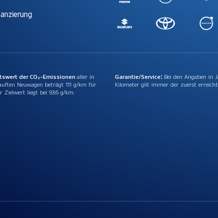
nanzierung
ttswert der CO₂-Emissionen
aller in
Garantie/Service:
Bei den Angaben in 
auften Neuwagen beträgt 111 g/km für
Kilometer gilt immer der zuerst erreicht
r Zielwert liegt bei 93.6 g/km.