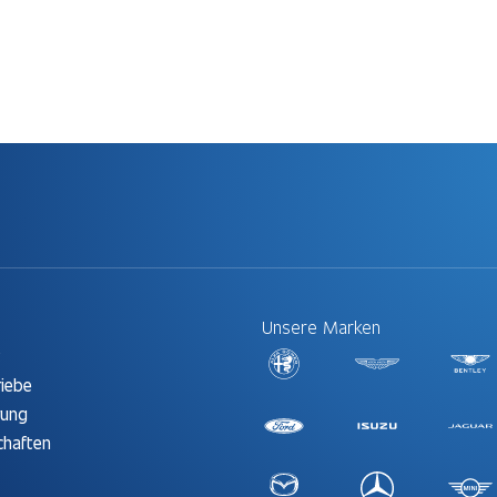
Unsere Marken
t
riebe
rung
chaften