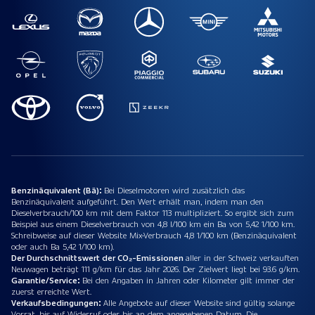
Benzinäquivalent (Bä):
Bei Dieselmotoren wird zusätzlich das
Benzinäquivalent aufgeführt. Den Wert erhält man, indem man den
Dieselverbrauch/100 km mit dem Faktor 113 multipliziert. So ergibt sich zum
Beispiel aus einem Dieselverbrauch von 4,8 l/100 km ein Ba von 5,42 1/100 km.
Schreibweise auf dieser Website Mix-Verbrauch 4,8 1/100 km (Benzinäquivalent
oder auch Ba 5,42 1/100 km).
Der Durchschnittswert der CO₂-Emissionen
aller in der Schweiz verkauften
Neuwagen beträgt 111 g/km für das Jahr 2026. Der Zielwert liegt bei 93.6 g/km.
Garantie/Service:
Bei den Angaben in Jahren oder Kilometer gilt immer der
zuerst erreichte Wert.
Verkaufsbedingungen:
Alle Angebote auf dieser Website sind gültig solange
Vorrat, bis auf Widerruf oder bis an dem angegebenen Datum. Die