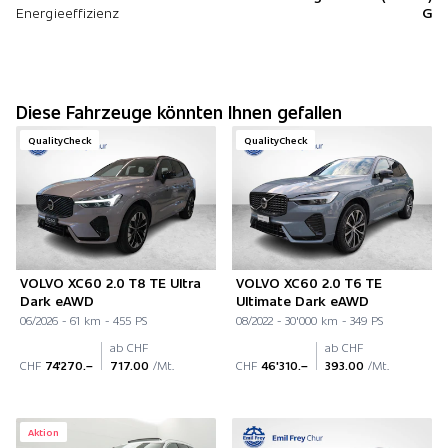
Energieeffizienz
G
Diese Fahrzeuge könnten Ihnen gefallen
QualityCheck
QualityCheck
VOLVO XC60 2.0 T8 TE Ultra
VOLVO XC60 2.0 T6 TE
Dark eAWD
Ultimate Dark eAWD
06/2026 - 61 km - 455 PS
08/2022 - 30'000 km - 349 PS
ab CHF
ab CHF
CHF
74'270.–
717.00
/Mt.
CHF
46'310.–
393.00
/Mt.
Aktion