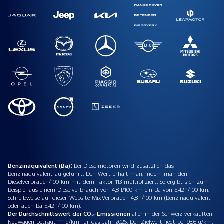
Benzinäquivalent (Bä):
Bei Dieselmotoren wird zusätzlich das
Benzinäquivalent aufgeführt. Den Wert erhält man, indem man den
Dieselverbrauch/100 km mit dem Faktor 113 multipliziert. So ergibt sich zum
Beispiel aus einem Dieselverbrauch von 4,8 l/100 km ein Ba von 5,42 1/100 km.
Schreibweise auf dieser Website Mix-Verbrauch 4,8 1/100 km (Benzinäquivalent
oder auch Ba 5,42 1/100 km).
Der Durchschnittswert der CO₂-Emissionen
aller in der Schweiz verkauften
Neuwagen beträgt 111 g/km für das Jahr 2026. Der Zielwert liegt bei 93.6 g/km.