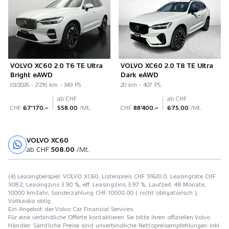
VOLVO XC60 2.0 T6 TE Ultra
VOLVO XC60 2.0 T8 TE Ultra
Bright eAWD
Dark eAWD
03/2026 - 2'216 km - 349 PS
20 km - 407 PS
ab CHF
ab CHF
CHF
67'170.–
558.00
/Mt.
CHF
88'400.–
675.00
/Mt.
VOLVO XC60
Probefahrt
ab CHF
508.00
/Mt.
(4) Leasingbeispiel: VOLVO XC60, Listenpreis CHF 51620.0, Leasingrate CHF
508.2, Leasingzins 3.90 %, eff. Leasingzins 3.97 %, Laufzeit 48 Monate,
10000 km/Jahr, Sonderzahlung CHF 10000.00 ( nicht obligatorisch ),
Vollkasko oblig.
Ein Angebot der Volvo Car Financial Services.
Für eine verbindliche Offerte kontaktieren Sie bitte ihren offiziellen Volvo
Händler. Sämtliche Preise sind unverbindliche Nettopreisempfehlungen inkl.