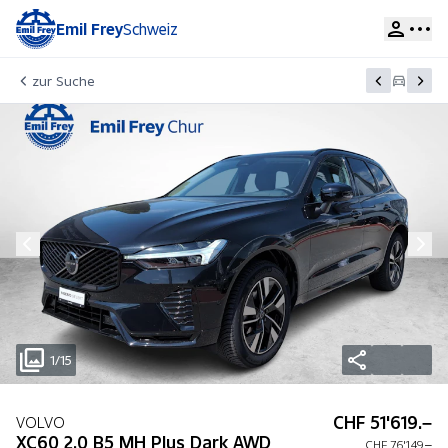
Emil Frey
Schweiz
zur Suche
1/15
CHF 51'619.–
VOLVO
XC60 2.0 B5 MH Plus Dark AWD
CHF 76'149.–