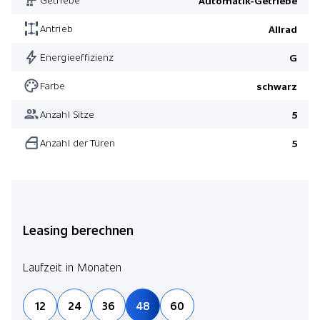
Automatik-Getriebe
Antrieb
Allrad
Energieeffizienz
G
Farbe
schwarz
Anzahl Sitze
5
Anzahl der Türen
5
Leasing berechnen
Laufzeit in Monaten
12
24
36
48
60