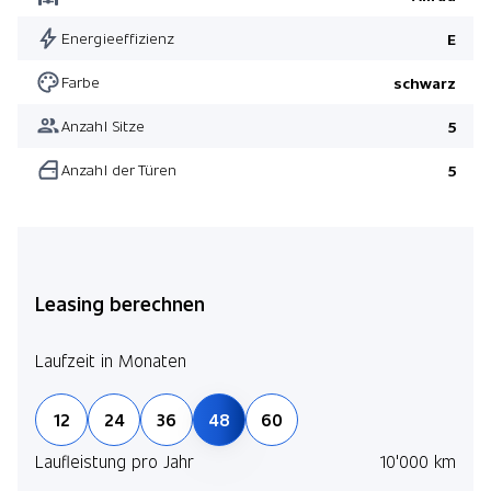
Energieeffizienz
E
Farbe
schwarz
Anzahl Sitze
5
Anzahl der Türen
5
Leasing berechnen
Laufzeit in Monaten
12
24
36
48
60
Laufleistung pro Jahr
10'000 km