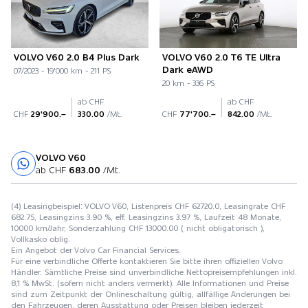
VOLVO V60 2.0 B4 Plus Dark
VOLVO V60 2.0 T6 TE Ultra
Dark eAWD
07/2023 - 19'000 km - 211 PS
20 km - 336 PS
ab CHF
ab CHF
CHF
29'900.–
330.00
/Mt.
CHF
77'700.–
842.00
/Mt.
VOLVO V60
Probefahrt
ab CHF
683.00
/Mt.
(4) Leasingbeispiel: VOLVO V60, Listenpreis CHF 62720.0, Leasingrate CHF
682.75, Leasingzins 3.90 %, eff. Leasingzins 3.97 %, Laufzeit 48 Monate,
10000 km/Jahr, Sonderzahlung CHF 13000.00 ( nicht obligatorisch ),
Vollkasko oblig.
Ein Angebot der Volvo Car Financial Services.
Für eine verbindliche Offerte kontaktieren Sie bitte ihren offiziellen Volvo
Händler. Sämtliche Preise sind unverbindliche Nettopreisempfehlungen inkl.
8,1 % MwSt. (sofern nicht anders vermerkt). Alle Informationen und Preise
sind zum Zeitpunkt der Onlineschaltung gültig, allfällige Änderungen bei
den Fahrzeugen, deren Ausstattung oder Preisen bleiben jederzeit