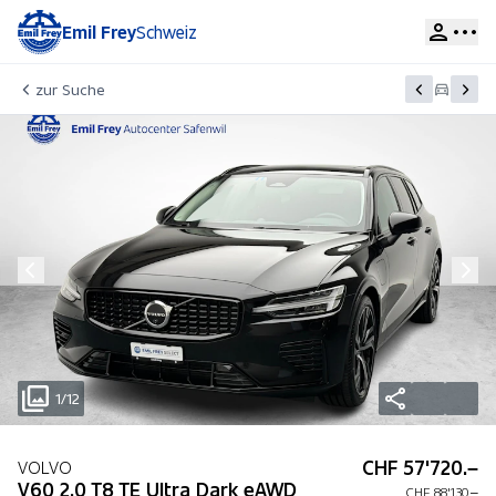
Emil Frey
Schweiz
zur Suche
1/12
CHF 57'720.–
VOLVO
V60 2.0 T8 TE Ultra Dark eAWD
CHF 88'130.–