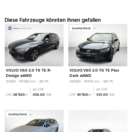
Diese Fahrzeuge könnten Ihnen gefallen
QualityCheck
VOLVO V60 2.0 T6 TE R-
VOLVO V60 2.0 T6 TE Plus
Design eAWD
Dark eAWD
12/2021 - 101'960 km - 341 PS
04/2025 - 16'676 km - 349 PS
ab CHF
ab CHF
CHF
26'920.–
306.00
/Mt.
CHF
45'920.–
535.00
/Mt.
QualityCheck