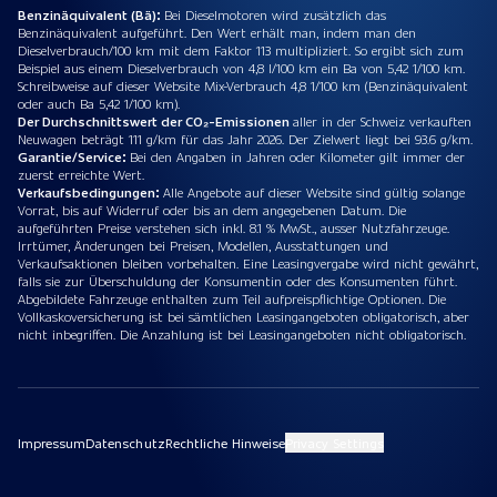
Benzinäquivalent (Bä):
Bei Dieselmotoren wird zusätzlich das
Benzinäquivalent aufgeführt. Den Wert erhält man, indem man den
Dieselverbrauch/100 km mit dem Faktor 113 multipliziert. So ergibt sich zum
Beispiel aus einem Dieselverbrauch von 4,8 l/100 km ein Ba von 5,42 1/100 km.
Schreibweise auf dieser Website Mix-Verbrauch 4,8 1/100 km (Benzinäquivalent
oder auch Ba 5,42 1/100 km).
Der Durchschnittswert der CO₂-Emissionen
aller in der Schweiz verkauften
Neuwagen beträgt 111 g/km für das Jahr 2026. Der Zielwert liegt bei 93.6 g/km.
Garantie/Service:
Bei den Angaben in Jahren oder Kilometer gilt immer der
zuerst erreichte Wert.
Verkaufsbedingungen:
Alle Angebote auf dieser Website sind gültig solange
Vorrat, bis auf Widerruf oder bis an dem angegebenen Datum. Die
aufgeführten Preise verstehen sich inkl. 8.1 % MwSt., ausser Nutzfahrzeuge.
Irrtümer, Änderungen bei Preisen, Modellen, Ausstattungen und
Verkaufsaktionen bleiben vorbehalten. Eine Leasingvergabe wird nicht gewährt,
falls sie zur Überschuldung der Konsumentin oder des Konsumenten führt.
Abgebildete Fahrzeuge enthalten zum Teil aufpreispflichtige Optionen. Die
Vollkaskoversicherung ist bei sämtlichen Leasingangeboten obligatorisch, aber
nicht inbegriffen. Die Anzahlung ist bei Leasingangeboten nicht obligatorisch.
Impressum
Datenschutz
Rechtliche Hinweise
Privacy Settings