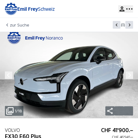
Emil Frey
Schweiz
zur Suche
1/18
CHF 41'900.–
VOLVO
EX30 E60 Plus
CHF 46'945.–