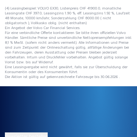
(4) Leasingbeispiel: VOLVO EX30, Listenpreis CHF 41900.0, monatliche
Leasingrate CHF 397.0, Leasingzins 1.90 %, eff. Leasingzins 1.92 %, Laufzeit
48 Monate, 10000 km/Jahr, Sonderzahlung CHF 8000.00 ( nicht
obligatorisch ), Vollkasko oblig. (nicht enthalten)
Ein Angebot der Volvo Car Financial Services.
Für eine verbindliche Offerte kontaktieren Sie bitte ihren offiziellen Volvo
Händler. Sämtliche Preise sind unverbindliche Nettopreisempfehlungen inkl.
8,1 % MwSt. (sofern nicht anders vermerkt). Alle Informationen und Preise
sind zum Zeitpunkt der Onlineschaltung gültig, allfällige Änderungen bei
den Fahrzeugen, deren Ausstattung oder Preisen bleiben jederzeit
vorbehalten. Irrtum und Druckfehler vorbehalten. Angebot gültig solange
Vorrat bzw. bis auf Widerruf.
Eine Leasingvergabe wird nicht gewährt, falls sie zur Überschuldung der
Konsumentin oder des Konsumenten führt.
Die Aktion ist gültig auf gekennzeichnete Fahrzeuge bis 30.06.2026 .
Newsletter bestellen