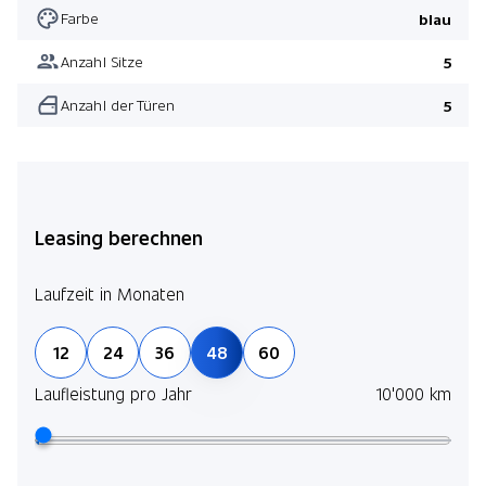
Farbe
blau
Anzahl Sitze
5
Anzahl der Türen
5
Leasing berechnen
Laufzeit in Monaten
12
24
36
48
60
Laufleistung pro Jahr
10'000 km