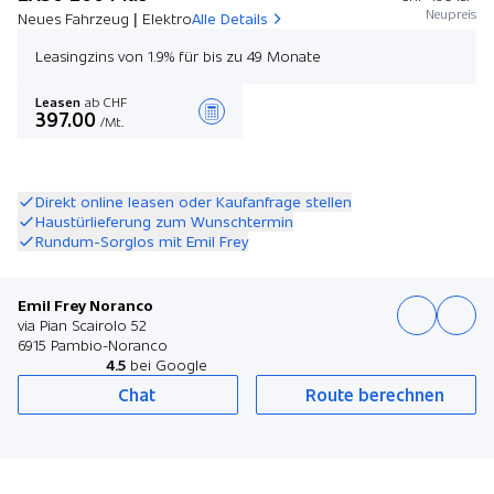
Neupreis
Neues Fahrzeug | Elektro
Alle Details
Leasingzins von 1.9% für bis zu 49 Monate
Leasen
ab CHF
397.00
/Mt.
Angebot zusammenstellen
Direkt online leasen oder Kaufanfrage stellen
Haustürlieferung zum Wunschtermin
Rundum-Sorglos mit Emil Frey
Emil Frey Noranco
via Pian Scairolo 52
6915 Pambio-Noranco
4.5
bei Google
Chat
Route berechnen