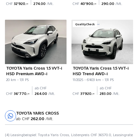
CHF
32'920.–
274.00
/Mt.
CHF
40'900.–
290.00
/Mt.
QualityCheck
TOYOTA Yaris Cross 1.5 VVT-i
TOYOTA Yaris Cross 1.5 VVT-i
HSD Premium AWD-i
HSD Trend AWD-i
20 km - 131 PS
11/2025 - 6'403 km - 131 PS
ab CHF
ab CHF
CHF
36'770.–
264.00
/Mt.
CHF
31'920.–
283.00
/Mt.
TOYOTA YARIS CROSS
Probefahrt
ab CHF
262.00
/Mt.
(4) Leasingbeispiel: Toyota Yaris Cross, Listenpreis CHF 36570.0, Leasingrate