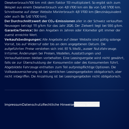
Dieselverbrauch/100 km mit dem Faktor 113 multipliziert. So ergibt sich zum
Beispiel aus einem Dieselverbrauch von 4,8 l/100 km ein Ba von 5,42 1/100 km.
Schreibweise auf dieser Website Mix-Verbrauch 4,8 1/100 km (Benzinäquivalent
oder auch Ba 5,42 1/100 km).
Der Durchschnittswert der CO₂-Emissionen
aller in der Schweiz verkauften
Neuwagen beträgt 111 g/km für das Jahr 2026. Der Zielwert liegt bei 93.6 g/km.
Garantie/Service:
Bei den Angaben in Jahren oder Kilometer gilt immer der
zuerst erreichte Wert.
Verkaufsbedingungen:
Alle Angebote auf dieser Website sind gültig solange
Vorrat, bis auf Widerruf oder bis an dem angegebenen Datum. Die
aufgeführten Preise verstehen sich inkl. 8.1 % MwSt., ausser Nutzfahrzeuge.
Irrtümer, Änderungen bei Preisen, Modellen, Ausstattungen und
Verkaufsaktionen bleiben vorbehalten. Eine Leasingvergabe wird nicht gewährt,
falls sie zur Überschuldung der Konsumentin oder des Konsumenten führt.
Abgebildete Fahrzeuge enthalten zum Teil aufpreispflichtige Optionen. Die
Vollkaskoversicherung ist bei sämtlichen Leasingangeboten obligatorisch, aber
nicht inbegriffen. Die Anzahlung ist bei Leasingangeboten nicht obligatorisch.
Impressum
Datenschutz
Rechtliche Hinweise
Privacy Settings