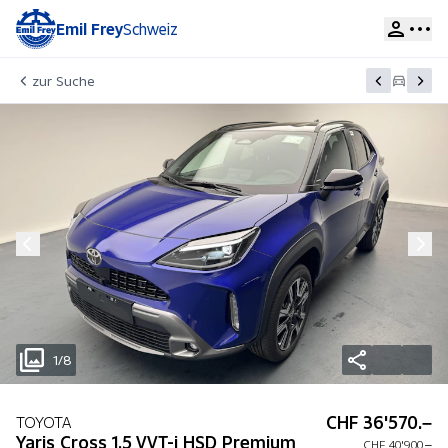
Emil Frey
Schweiz
zur Suche
1/8
CHF 36'570.–
TOYOTA
Yaris Cross 1.5 VVT-i HSD Premium
CHF 40'900.–