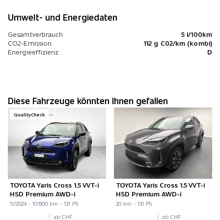
Umwelt- und Energiedaten
Gesamtverbrauch
5 l/100km
CO2-Emission
112 g C02/km (kombi)
Energieeffizienz
D
Diese Fahrzeuge könnten Ihnen gefallen
QualityCheck
TOYOTA Yaris Cross 1.5 VVT-i
TOYOTA Yaris Cross 1.5 VVT-i
HSD Premium AWD-i
HSD Premium AWD-i
11/2024 - 10'800 km - 131 PS
20 km - 131 PS
ab CHF
ab CHF