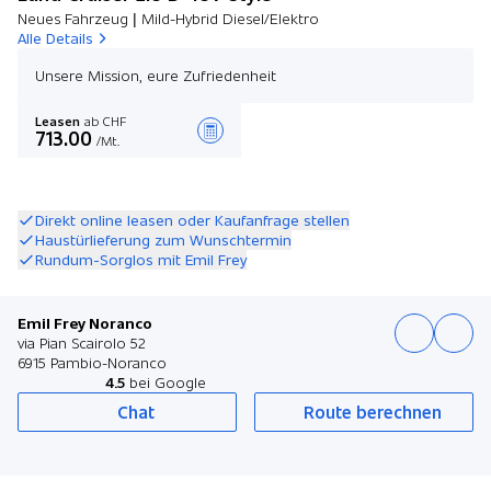
Neues Fahrzeug | Mild-Hybrid Diesel/Elektro
Alle Details
Unsere Mission, eure Zufriedenheit
Leasen
ab CHF
713.00
/Mt.
Angebot zusammenstellen
Direkt online leasen oder Kaufanfrage stellen
Haustürlieferung zum Wunschtermin
Rundum-Sorglos mit Emil Frey
Emil Frey Noranco
via Pian Scairolo 52
6915 Pambio-Noranco
4.5
bei Google
Chat
Route berechnen