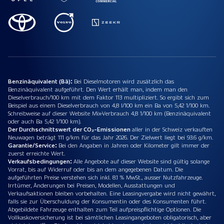
Benzinäquivalent (Bä):
Bei Dieselmotoren wird zusätzlich das
Benzinäquivalent aufgeführt. Den Wert erhält man, indem man den
Dieselverbrauch/100 km mit dem Faktor 113 multipliziert. So ergibt sich zum
Beispiel aus einem Dieselverbrauch von 4,8 l/100 km ein Ba von 5,42 1/100 km.
Schreibweise auf dieser Website Mix-Verbrauch 4,8 1/100 km (Benzinäquivalent
oder auch Ba 5,42 1/100 km).
Der Durchschnittswert der CO₂-Emissionen
aller in der Schweiz verkauften
Neuwagen beträgt 111 g/km für das Jahr 2026. Der Zielwert liegt bei 93.6 g/km.
Garantie/Service:
Bei den Angaben in Jahren oder Kilometer gilt immer der
zuerst erreichte Wert.
Verkaufsbedingungen:
Alle Angebote auf dieser Website sind gültig solange
Vorrat, bis auf Widerruf oder bis an dem angegebenen Datum. Die
aufgeführten Preise verstehen sich inkl. 8.1 % MwSt., ausser Nutzfahrzeuge.
Irrtümer, Änderungen bei Preisen, Modellen, Ausstattungen und
Verkaufsaktionen bleiben vorbehalten. Eine Leasingvergabe wird nicht gewährt,
falls sie zur Überschuldung der Konsumentin oder des Konsumenten führt.
Abgebildete Fahrzeuge enthalten zum Teil aufpreispflichtige Optionen. Die
Vollkaskoversicherung ist bei sämtlichen Leasingangeboten obligatorisch, aber