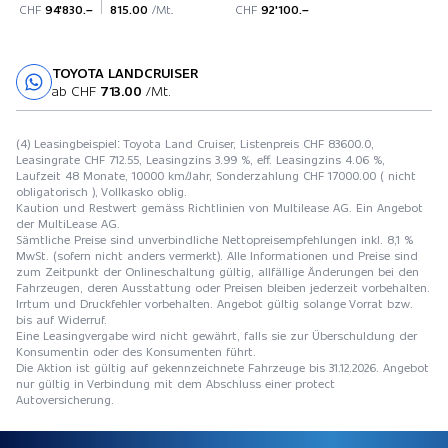
CHF
94'830.–
815.00
/Mt.
CHF
92'100.–
TOYOTA LANDCRUISER
Probefahrt
ab CHF
713.00
/Mt.
(4) Leasingbeispiel: Toyota Land Cruiser, Listenpreis CHF 83600.0,
Leasingrate CHF 712.55, Leasingzins 3.99 %, eff. Leasingzins 4.06 %,
Laufzeit 48 Monate, 10000 km/Jahr, Sonderzahlung CHF 17000.00 ( nicht
obligatorisch ), Vollkasko oblig.
Kaution und Restwert gemäss Richtlinien von Multilease AG. Ein Angebot
der MultiLease AG.
Sämtliche Preise sind unverbindliche Nettopreisempfehlungen inkl. 8,1 %
MwSt. (sofern nicht anders vermerkt). Alle Informationen und Preise sind
zum Zeitpunkt der Onlineschaltung gültig, allfällige Änderungen bei den
Fahrzeugen, deren Ausstattung oder Preisen bleiben jederzeit vorbehalten.
Irrtum und Druckfehler vorbehalten. Angebot gültig solange Vorrat bzw.
bis auf Widerruf.
Eine Leasingvergabe wird nicht gewährt, falls sie zur Überschuldung der
Konsumentin oder des Konsumenten führt.
Die Aktion ist gültig auf gekennzeichnete Fahrzeuge bis 31.12.2026. Angebot
nur gültig in Verbindung mit dem Abschluss einer protect
Autoversicherung.