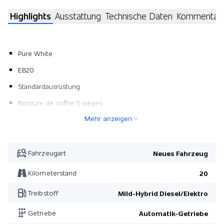
Highlights
Ausstattung
Technische Daten
Kommentar
Pure White
EB20
Standardausrüstung
Bordure de coffre 5-sièges
Mehr anzeigen
Fahrzeugart
Neues Fahrzeug
Kilometerstand
20
Treibstoff
Mild-Hybrid Diesel/Elektro
Getriebe
Automatik-Getriebe