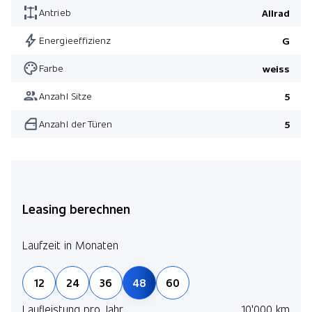
Antrieb
Allrad
Energieeffizienz
G
Farbe
weiss
Anzahl Sitze
5
Anzahl der Türen
5
Leasing berechnen
Laufzeit in Monaten
12
24
36
48
60
Laufleistung pro Jahr
10'000 km