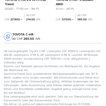
Trend
AWD
03/2022 - 71'700 km - 184 PS
20 km - 343 PS
ab CHF
ab CHF
CHF
23'900.–
214.00
/Mt.
CHF
53'050.–
395.00
/Mt.
TOYOTA C-HR
Probefahrt
ab CHF
265.00
/Mt.
(4) Leasingbeispiel: Toyota C-HR, Listenpreis CHF 34900.0, Leasingrate CHF
264.85, Leasingzins 0.99 %, eff. Leasingzins 0.99 %, Laufzeit 48 Monate,
10000 km/Jahr, Sonderzahlung CHF 7000.00 ( nicht obligatorisch ),
Vollkasko oblig.
Kaution und Restwert gemäss Richtlinien von Multilease AG. Ein Angebot
der MultiLease AG.
Sämtliche Preise sind unverbindliche Nettopreisempfehlungen inkl. 8,1 %
MwSt. (sofern nicht anders vermerkt). Alle Informationen und Preise sind
zum Zeitpunkt der Onlineschaltung gültig, allfällige Änderungen bei den
Fahrzeugen, deren Ausstattung oder Preisen bleiben jederzeit vorbehalten.
Irrtum und Druckfehler vorbehalten. Angebot gültig solange Vorrat bzw.
bis auf Widerruf.
Eine Leasingvergabe wird nicht gewährt, falls sie zur Überschuldung der
Konsumentin oder des Konsumenten führt.
Die Aktion ist gültig auf gekennzeichnete Fahrzeuge bis 31.07.2026.