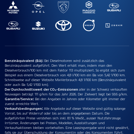
Benzinäquivalent (Bä):
Bei Dieselmotoren wird zusätzlich das
Benzinäquivalent aufgeführt. Den Wert erhält man, indem man den
Dieselverbrauch/100 km mit dem Faktor 113 multipliziert. So ergibt sich zum
Beispiel aus einem Dieselverbrauch von 4,8 l/100 km ein Ba von 5,42 1/100 km.
Schreibweise auf dieser Website Mix-Verbrauch 4,8 1/100 km (Benzinäquivalent
oder auch Ba 5,42 1/100 km).
Der Durchschnittswert der CO₂-Emissionen
aller in der Schweiz verkauften
Neuwagen beträgt 111 g/km für das Jahr 2026. Der Zielwert liegt bei 93.6 g/km.
Garantie/Service:
Bei den Angaben in Jahren oder Kilometer gilt immer der
zuerst erreichte Wert.
Verkaufsbedingungen:
Alle Angebote auf dieser Website sind gültig solange
Vorrat, bis auf Widerruf oder bis an dem angegebenen Datum. Die
aufgeführten Preise verstehen sich inkl. 8.1 % MwSt., ausser Nutzfahrzeuge.
Irrtümer, Änderungen bei Preisen, Modellen, Ausstattungen und
Verkaufsaktionen bleiben vorbehalten. Eine Leasingvergabe wird nicht gewährt,
falls sie zur Überschuldung der Konsumentin oder des Konsumenten führt.