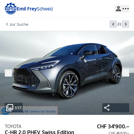
Emil Frey
Schweiz
zur Suche
1/17
CHF 34'900.–
TOYOTA
C-HR 2.0 PHEV Swiss Edition
CHF 46'650.–