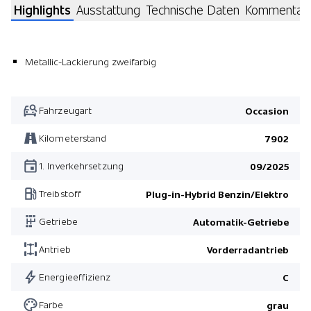
Highlights
Ausstattung
Technische Daten
Kommentar
Metallic-Lackierung zweifarbig
Fahrzeugart
Occasion
Kilometerstand
7902
1. Inverkehrsetzung
09/2025
Treibstoff
Plug-in-Hybrid Benzin/Elektro
Getriebe
Automatik-Getriebe
Antrieb
Vorderradantrieb
Energieeffizienz
C
Farbe
grau