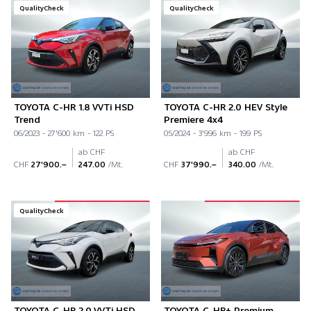
QualityCheck
QualityCheck
TOYOTA C-HR 1.8 VVTi HSD
TOYOTA C-HR 2.0 HEV Style
Trend
Premiere 4x4
06/2023 - 27'600 km - 122 PS
05/2024 - 3'996 km - 199 PS
ab CHF
ab CHF
CHF
27'900.–
247.00
/Mt.
CHF
37'990.–
340.00
/Mt.
QualityCheck
TOYOTA C-HR 2.0 VVTi HSD
TOYOTA C-HR+ Premium