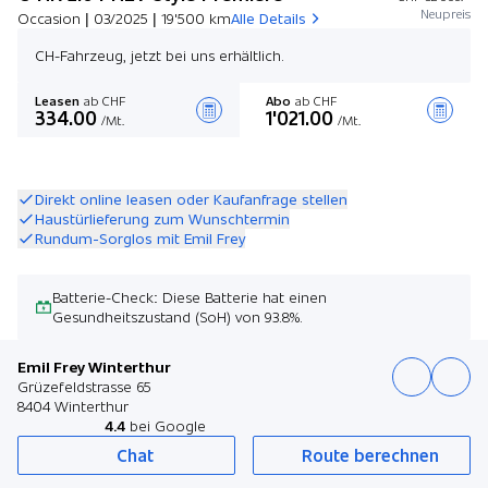
Neupreis
Occasion | 03/2025 | 19'500 km
Alle Details
CH-Fahrzeug, jetzt bei uns erhältlich.
Leasen
ab CHF
Abo
ab CHF
334.00
1'021.00
/Mt.
/Mt.
Angebot zusammenstellen
Direkt online leasen oder Kaufanfrage stellen
Haustürlieferung zum Wunschtermin
Rundum-Sorglos mit Emil Frey
Batterie-Check: Diese Batterie hat einen
Gesundheitszustand (SoH) von 93.8%.
Emil Frey Winterthur
Grüzefeldstrasse 65
8404 Winterthur
4.4
bei Google
Chat
Route berechnen