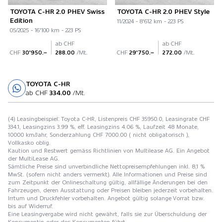
TOYOTA C-HR 2.0 PHEV Swiss
TOYOTA C-HR 2.0 PHEV Style
Edition
11/2024 - 8'612 km - 223 PS
05/2025 - 16'100 km - 223 PS
ab CHF
ab CHF
CHF
30'950.–
288.00
/Mt.
CHF
29'750.–
272.00
/Mt.
TOYOTA C-HR
Probefahrt
ab CHF
334.00
/Mt.
(4) Leasingbeispiel: Toyota C-HR, Listenpreis CHF 35950.0, Leasingrate CHF
334.1, Leasingzins 3.99 %, eff. Leasingzins 4.06 %, Laufzeit 48 Monate,
10000 km/Jahr, Sonderzahlung CHF 7000.00 ( nicht obligatorisch ),
Vollkasko oblig.
Kaution und Restwert gemäss Richtlinien von Multilease AG. Ein Angebot
der MultiLease AG.
Sämtliche Preise sind unverbindliche Nettopreisempfehlungen inkl. 8,1 %
MwSt. (sofern nicht anders vermerkt). Alle Informationen und Preise sind
zum Zeitpunkt der Onlineschaltung gültig, allfällige Änderungen bei den
Fahrzeugen, deren Ausstattung oder Preisen bleiben jederzeit vorbehalten.
Irrtum und Druckfehler vorbehalten. Angebot gültig solange Vorrat bzw.
bis auf Widerruf.
Eine Leasingvergabe wird nicht gewährt, falls sie zur Überschuldung der
Konsumentin oder des Konsumenten führt.