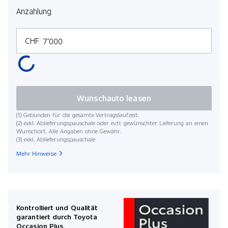
Anzahlung
CHF
Kilo
Wunschauto leasen
(1) Gebunden für die gesamte Vertragslaufzeit.
(2) exkl. Ablieferungspauschale oder evtl. gewünschter Lieferung an einen
Wunschort. Alle Angaben ohne Gewähr.
(3) exkl. Ablieferungspauschale
Startdat
Mehr Hinweise
Mona
Kontrolliert und Qualität
garantiert durch Toyota
Occasion Plus.