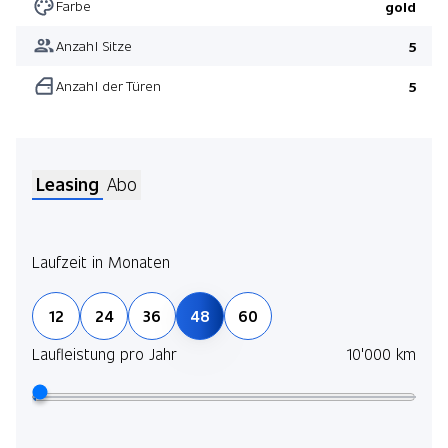
Farbe
gold
Anzahl Sitze
5
Anzahl der Türen
5
Leasing
Abo
Laufzeit in Monaten
Jetz
12
24
36
48
60
und 
selb
Laufleistung pro Jahr
10'000 km
Mehr
Lauf