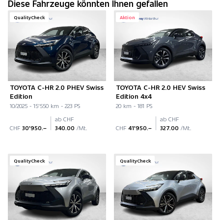
Diese Fahrzeuge könnten Ihnen gefallen
QualityCheck
Aktion
TOYOTA C-HR 2.0 PHEV Swiss
TOYOTA C-HR 2.0 HEV Swiss
Edition
Edition 4x4
10/2025 - 15'550 km - 223 PS
20 km - 181 PS
ab CHF
ab CHF
CHF
30'950.–
340.00
/Mt.
CHF
41'950.–
327.00
/Mt.
QualityCheck
QualityCheck