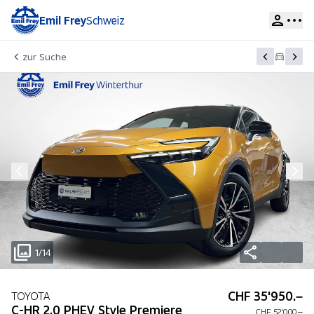
Emil Frey
Schweiz
zur Suche
1/14
CHF 35'950.–
TOYOTA
C-HR 2.0 PHEV Style Premiere
CHF 52'000.–