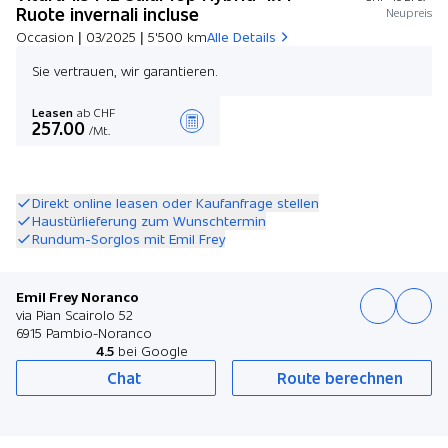
Ruote invernali incluse
Neupreis
Occasion | 03/2025 | 5'500 km
Alle Details
Sie vertrauen, wir garantieren.
Leasen
ab CHF
257.00
/Mt.
Angebot zusammenstellen
Direkt online leasen oder Kaufanfrage stellen
Haustürlieferung zum Wunschtermin
Rundum-Sorglos mit Emil Frey
Emil Frey Noranco
via Pian Scairolo 52
6915 Pambio-Noranco
4.5
bei Google
Chat
Route berechnen