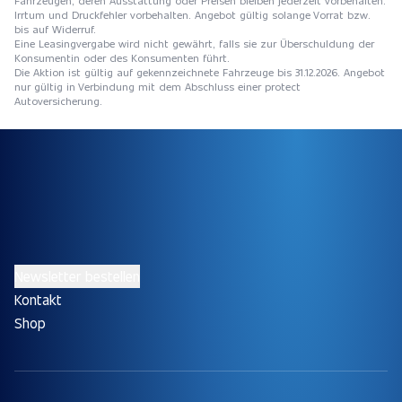
Irrtum und Druckfehler vorbehalten. Angebot gültig solange Vorrat bzw.
bis auf Widerruf.
Eine Leasingvergabe wird nicht gewährt, falls sie zur Überschuldung der
Konsumentin oder des Konsumenten führt.
Die Aktion ist gültig auf gekennzeichnete Fahrzeuge bis 31.12.2026. Angebot
nur gültig in Verbindung mit dem Abschluss einer protect
Autoversicherung.
Newsletter bestellen
Kontakt
Shop