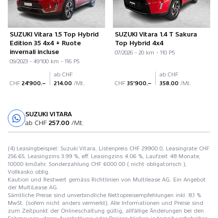
SUZUKI Vitara 1.5 Top Hybrid
SUZUKI Vitara 1.4 T Sakura
Edition 35 4x4 + Ruote
Top Hybrid 4x4
invernali incluse
07/2026 - 20 km - 110 PS
09/2023 - 49'100 km - 116 PS
ab CHF
ab CHF
CHF
24'900.–
214.00
/Mt.
CHF
35'900.–
358.00
/Mt.
SUZUKI VITARA
Probefahrt
ab CHF
257.00
/Mt.
(4) Leasingbeispiel: Suzuki Vitara, Listenpreis CHF 29900.0, Leasingrate CHF
256.65, Leasingzins 3.99 %, eff. Leasingzins 4.06 %, Laufzeit 48 Monate,
10000 km/Jahr, Sonderzahlung CHF 6000.00 ( nicht obligatorisch ),
Vollkasko oblig.
Kaution und Restwert gemäss Richtlinien von Multilease AG. Ein Angebot
der MultiLease AG.
Sämtliche Preise sind unverbindliche Nettopreisempfehlungen inkl. 8,1 %
MwSt. (sofern nicht anders vermerkt). Alle Informationen und Preise sind
zum Zeitpunkt der Onlineschaltung gültig, allfällige Änderungen bei den
Fahrzeugen, deren Ausstattung oder Preisen bleiben jederzeit vorbehalten.