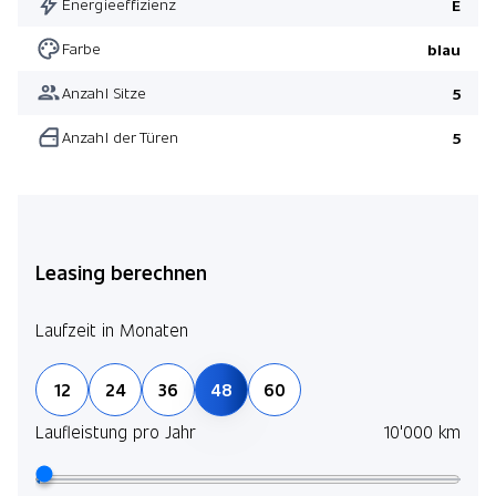
Energieeffizienz
E
Farbe
blau
Anzahl Sitze
5
Anzahl der Türen
5
Leasing berechnen
Laufzeit in Monaten
12
24
36
48
60
Laufleistung pro Jahr
10'000 km