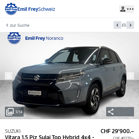
Emil Frey
Schweiz
zur Suche
1/14
CHF 29'900.–
SUZUKI
Vitara 1.5 Piz Sulai Top Hybrid 4x4 -
CHF 40'270.–