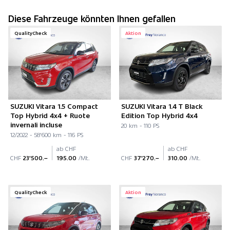
Diese Fahrzeuge könnten Ihnen gefallen
QualityCheck
Aktion
SUZUKI Vitara 1.5 Compact
SUZUKI Vitara 1.4 T Black
Top Hybrid 4x4 + Ruote
Edition Top Hybrid 4x4
invernali incluse
20 km - 110 PS
12/2022 - 58'600 km - 116 PS
ab CHF
ab CHF
CHF
23'500.–
195.00
/Mt.
CHF
37'270.–
310.00
/Mt.
QualityCheck
Aktion