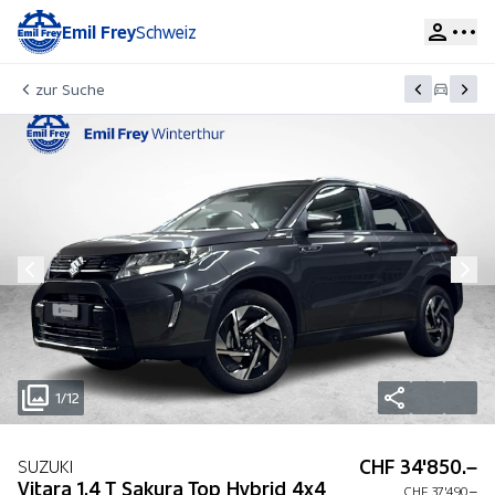
Emil Frey
Schweiz
zur Suche
1/12
CHF 34'850.–
SUZUKI
Vitara 1.4 T Sakura Top Hybrid 4x4
CHF 37'490.–