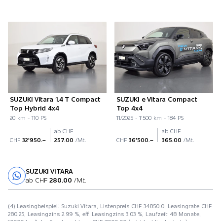
SUZUKI Vitara 1.4 T Compact
SUZUKI e Vitara Compact
Top Hybrid 4x4
Top 4x4
20 km - 110 PS
11/2025 - 1'500 km - 184 PS
ab CHF
ab CHF
CHF
32'950.–
257.00
/Mt.
CHF
36'500.–
365.00
/Mt.
SUZUKI VITARA
Probefahrt
ab CHF
280.00
/Mt.
(4) Leasingbeispiel: Suzuki Vitara, Listenpreis CHF 34850.0, Leasingrate CHF
280.25, Leasingzins 2.99 %, eff. Leasingzins 3.03 %, Laufzeit 48 Monate,