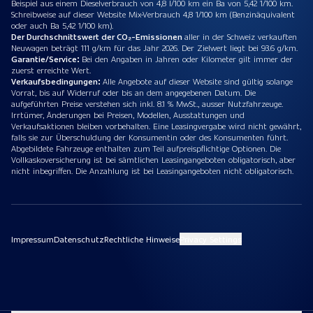
Beispiel aus einem Dieselverbrauch von 4,8 l/100 km ein Ba von 5,42 1/100 km.
Schreibweise auf dieser Website Mix-Verbrauch 4,8 1/100 km (Benzinäquivalent
oder auch Ba 5,42 1/100 km).
Der Durchschnittswert der CO₂-Emissionen
aller in der Schweiz verkauften
Neuwagen beträgt 111 g/km für das Jahr 2026. Der Zielwert liegt bei 93.6 g/km.
Garantie/Service:
Bei den Angaben in Jahren oder Kilometer gilt immer der
zuerst erreichte Wert.
Verkaufsbedingungen:
Alle Angebote auf dieser Website sind gültig solange
Vorrat, bis auf Widerruf oder bis an dem angegebenen Datum. Die
aufgeführten Preise verstehen sich inkl. 8.1 % MwSt., ausser Nutzfahrzeuge.
Irrtümer, Änderungen bei Preisen, Modellen, Ausstattungen und
Verkaufsaktionen bleiben vorbehalten. Eine Leasingvergabe wird nicht gewährt,
falls sie zur Überschuldung der Konsumentin oder des Konsumenten führt.
Abgebildete Fahrzeuge enthalten zum Teil aufpreispflichtige Optionen. Die
Vollkaskoversicherung ist bei sämtlichen Leasingangeboten obligatorisch, aber
nicht inbegriffen. Die Anzahlung ist bei Leasingangeboten nicht obligatorisch.
Impressum
Datenschutz
Rechtliche Hinweise
Privacy Settings