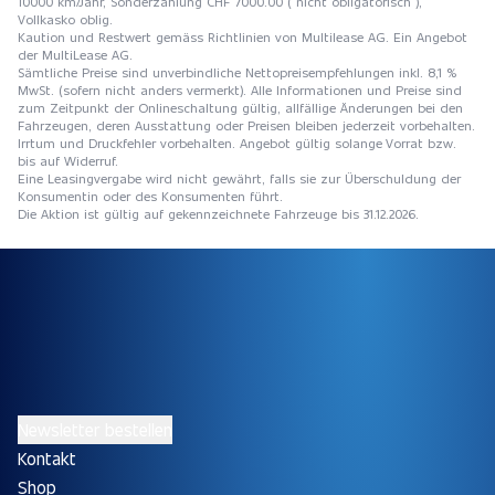
10000 km/Jahr, Sonderzahlung CHF 7000.00 ( nicht obligatorisch ),
Vollkasko oblig.
Kaution und Restwert gemäss Richtlinien von Multilease AG. Ein Angebot
der MultiLease AG.
Sämtliche Preise sind unverbindliche Nettopreisempfehlungen inkl. 8,1 %
MwSt. (sofern nicht anders vermerkt). Alle Informationen und Preise sind
zum Zeitpunkt der Onlineschaltung gültig, allfällige Änderungen bei den
Fahrzeugen, deren Ausstattung oder Preisen bleiben jederzeit vorbehalten.
Irrtum und Druckfehler vorbehalten. Angebot gültig solange Vorrat bzw.
bis auf Widerruf.
Eine Leasingvergabe wird nicht gewährt, falls sie zur Überschuldung der
Konsumentin oder des Konsumenten führt.
Die Aktion ist gültig auf gekennzeichnete Fahrzeuge bis 31.12.2026.
Newsletter bestellen
Kontakt
Shop