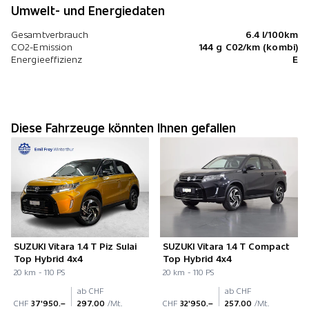
Umwelt- und Energiedaten
Gesamtverbrauch
6.4 l/100km
CO2-Emission
144 g C02/km (kombi)
Energieeffizienz
E
Diese Fahrzeuge könnten Ihnen gefallen
SUZUKI Vitara 1.4 T Piz Sulai
SUZUKI Vitara 1.4 T Compact
Top Hybrid 4x4
Top Hybrid 4x4
20 km - 110 PS
20 km - 110 PS
ab CHF
ab CHF
CHF
37'950.–
297.00
/Mt.
CHF
32'950.–
257.00
/Mt.