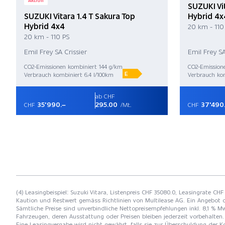
Aktion
SUZUKI Vit
SUZUKI Vitara 1.4 T Sakura Top
Hybrid 4x
Hybrid 4x4
20 km - 110
20 km - 110 PS
Emil Frey SA Crissier
Emil Frey SA
CO2-Emissionen kombiniert 144 g/km
CO2-Emission
E
Verbrauch kombiniert 6.4 l/100km
Verbrauch kom
ab CHF
35'990.–
295.00
37'490
CHF
/Mt.
CHF
(4) Leasingbeispiel: Suzuki Vitara, Listenpreis CHF 35080.0, Leasingrate CHF
Kaution und Restwert gemäss Richtlinien von Multilease AG. Ein Angebot 
Sämtliche Preise sind unverbindliche Nettopreisempfehlungen inkl. 8,1 % Mw
Fahrzeugen, deren Ausstattung oder Preisen bleiben jederzeit vorbehalten. 
Eine Leasingvergabe wird nicht gewährt, falls sie zur Überschuldung der