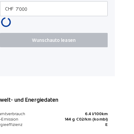
USB-Ansch
CHF
Wunschauto leasen
elt- und Energiedaten
amtverbrauch
6.4 l/100km
-Emission
144 g C02/km (kombi)
gieeffizienz
E