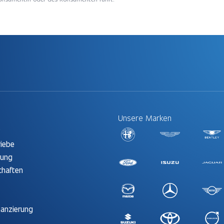
Unsere Marken
t
riebe
rung
chaften
nanzierung