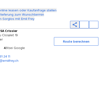
Angebot zusammenstellen
online leasen oder Kaufanfrage stellen
rlieferung zum Wunschtermin
-Sorglos mit Emil Frey
 SA Crissier
Probefahrt
 Closalet 19
ier
Route berechnen
4.1
bei Google
31 24 11
r@emilfrey.ch