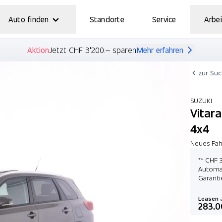
Auto finden
Standorte
Service
Arbei
Aktion
Jetzt CHF 3'200.– sparen
Mehr erfahren
zur Su
SUZUKI
Vitar
4x4
Neues Fah
** CHF 3
Automat
Garant
Leasen
a
283.0