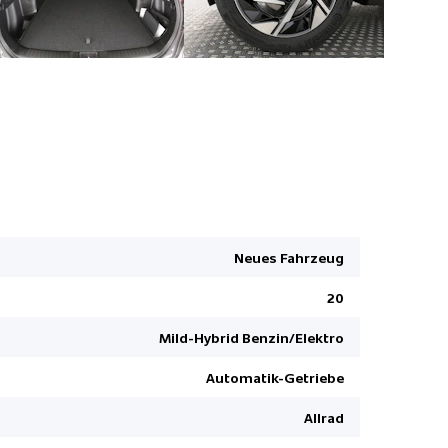
Rückfahrk
Zentralver
Leichtmeta
Neues Fahrzeug
Fernbedie
20
Notbremssy
Velours-Le
Mild-Hybrid Benzin/Elektro
Müdigkeit
Automatik-Getriebe
Details sie
Allrad
Keine Gewä