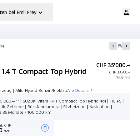
ten bei Emil Frey
che
CHF 35'080.–
a 1.4 T Compact Top Hybrid
CHF 38'280.–
Neupreis
rzeug | Mild-Hybrid Benzin/Elektro
Alle Details
5'080.– ** | SUZUKI Vitara 1.4 T Compact Top Hybrid 4x4 | 110 PS |
ik-Getriebe | Rückfahrkamera | Sitzheizung | Navigation |
ie 36 Monate / 100'000 km
b CHF
0
/Mt.