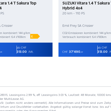
ara 1.4 T Sakura Top
SUZUKI Vitara 1.4 T Sakura
4
Hybrid 4x4
 PS
20 km - 110 PS
 Crissier
Emil Frey SA Crissier
en kombiniert 144 g/km
CO2-Emissionen kombiniert 144 g/km
E
biniert 6.4 l/100km
Verbrauch kombiniert 6.4 l/100km
ab CHF
ab CHF
.–
313.00
37'490.–
313.00
/Mt.
CHF
/
 283.15, Leasingzins 2.99 %, eff. Leasingzins 3.03 %, Laufzeit 48 Monate, 10000 km
der MultiLease AG.
St. (sofern nicht anders vermerkt). Alle Informationen und Preise sind zum Zeitp
Irrtum und Druckfehler vorbehalten. Angebot gültig solange Vorrat bzw. bis auf 
 Konsumentin oder des Konsumenten führt.