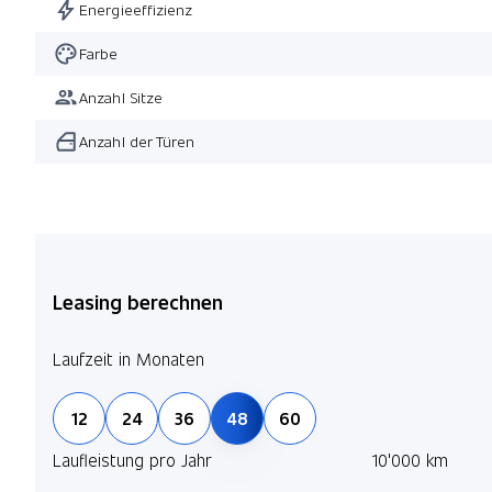
Energieeffizienz
Farbe
Anzahl Sitze
Anzahl der Türen
Leasing berechnen
Laufzeit in Monaten
12
24
36
48
60
Laufleistung pro Jahr
10'000 km