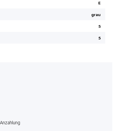
Bluetooth
E
Sitzheizun
grau
Vorhangai
5
12 V Steck
Mittelarml
5
Keyless Sta
Panorama-G
Elektrisch
Park-Dista
Aktiver Sp
Querverkeh
Navigatio
Privacy-Ve
Lenkrad ve
Anzahlung
Dachreling