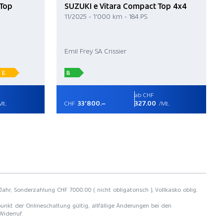
 Top
SUZUKI e Vitara Compact Top 4x4
11/2025 - 1'000 km - 184 PS
Emil Frey SA Crissier
E
B
ab CHF
33'800.–
327.00
Mt.
CHF
/Mt.
/Jahr, Sonderzahlung CHF 7000.00 ( nicht obligatorisch ), Vollkasko oblig.
unkt der Onlineschaltung gültig, allfällige Änderungen bei den
Widerruf.