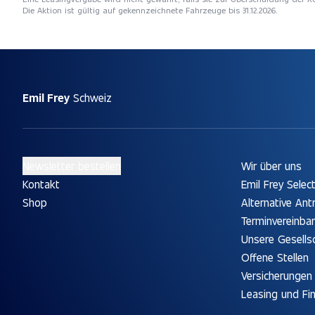
Die Aktion ist gültig auf gekennzeichnete Fahrzeuge bis 31.12.2026.
Emil Frey
Schweiz
Newsletter bestellen
Wir über uns
Kontakt
Emil Frey Selec
Shop
Alternative Ant
Terminvereinba
Unsere Gesells
Offene Stellen
Versicherungen
Leasing und Fi