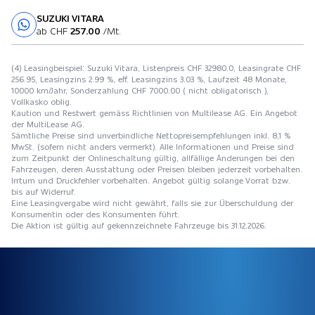
SUZUKI VITARA
Probefahrt
ab CHF
257.00
/Mt.
(4) Leasingbeispiel: Suzuki Vitara, Listenpreis CHF 32980.0, Leasingrate CHF
256.95, Leasingzins 2.99 %, eff. Leasingzins 3.03 %, Laufzeit 48 Monate,
10000 km/Jahr, Sonderzahlung CHF 7000.00 ( nicht obligatorisch ),
Vollkasko oblig.
Kaution und Restwert gemäss Richtlinien von Multilease AG. Ein Angebot
der MultiLease AG.
Sämtliche Preise sind unverbindliche Nettopreisempfehlungen inkl. 8,1 %
MwSt. (sofern nicht anders vermerkt). Alle Informationen und Preise sind
zum Zeitpunkt der Onlineschaltung gültig, allfällige Änderungen bei den
Fahrzeugen, deren Ausstattung oder Preisen bleiben jederzeit vorbehalten.
Irrtum und Druckfehler vorbehalten. Angebot gültig solange Vorrat bzw.
bis auf Widerruf.
Eine Leasingvergabe wird nicht gewährt, falls sie zur Überschuldung der
Konsumentin oder des Konsumenten führt.
Die Aktion ist gültig auf gekennzeichnete Fahrzeuge bis 31.12.2026.