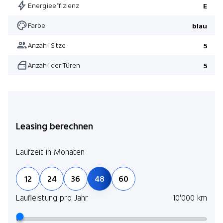
Energieeffizienz
E
Farbe
blau
Anzahl Sitze
5
Anzahl der Türen
5
Leasing berechnen
Laufzeit in Monaten
12
24
36
48
60
Laufleistung pro Jahr
10'000 km