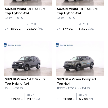
SUZUKI Vitara 1.4 T Sakura
SUZUKI Vitara 1.4 T Sakura
Top Hybrid 4x4
Top Hybrid 4x4
20 km - 110 PS
20 km - 110 PS
ab CHF
ab CHF
CHF
35'990.–
295.00
/Mt.
CHF
37'490.–
313.00
/Mt.
SUZUKI Vitara 1.4 T Sakura
SUZUKI e Vitara Compact
Top Hybrid 4x4
Top 4x4
20 km - 110 PS
11/2025 - 1'000 km - 184 PS
ab CHF
ab CHF
CHF
37'490.–
313.00
/Mt.
CHF
33'800.–
327.00
/Mt.