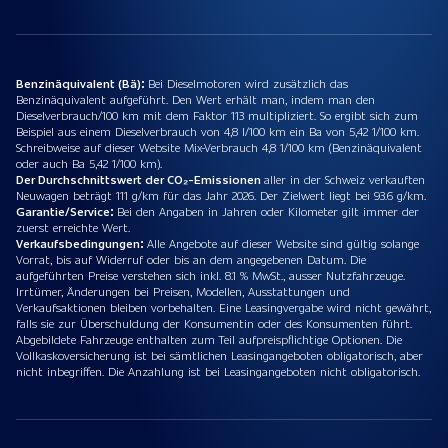
Benzinäquivalent (Bä):
Bei Dieselmotoren wird zusätzlich das
Benzinäquivalent aufgeführt. Den Wert erhält man, indem man den
Dieselverbrauch/100 km mit dem Faktor 113 multipliziert. So ergibt sich zum
Beispiel aus einem Dieselverbrauch von 4,8 l/100 km ein Ba von 5,42 1/100 km.
Schreibweise auf dieser Website Mix-Verbrauch 4,8 1/100 km (Benzinäquivalent
oder auch Ba 5,42 1/100 km).
Der Durchschnittswert der CO₂-Emissionen
aller in der Schweiz verkauften
Neuwagen beträgt 111 g/km für das Jahr 2026. Der Zielwert liegt bei 93.6 g/km.
Garantie/Service:
Bei den Angaben in Jahren oder Kilometer gilt immer der
zuerst erreichte Wert.
Verkaufsbedingungen:
Alle Angebote auf dieser Website sind gültig solange
Vorrat, bis auf Widerruf oder bis an dem angegebenen Datum. Die
aufgeführten Preise verstehen sich inkl. 8.1 % MwSt., ausser Nutzfahrzeuge.
Irrtümer, Änderungen bei Preisen, Modellen, Ausstattungen und
Verkaufsaktionen bleiben vorbehalten. Eine Leasingvergabe wird nicht gewährt,
falls sie zur Überschuldung der Konsumentin oder des Konsumenten führt.
Abgebildete Fahrzeuge enthalten zum Teil aufpreispflichtige Optionen. Die
Vollkaskoversicherung ist bei sämtlichen Leasingangeboten obligatorisch, aber
nicht inbegriffen. Die Anzahlung ist bei Leasingangeboten nicht obligatorisch.