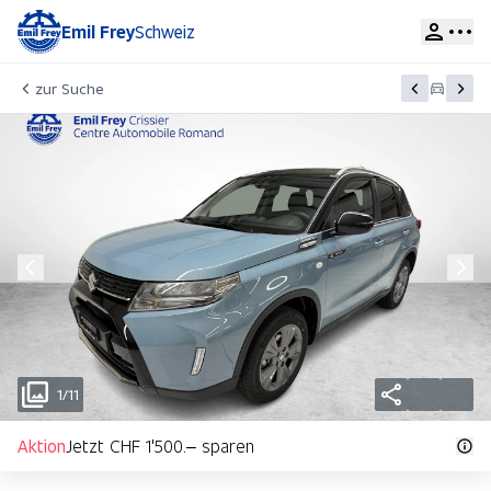
Emil Frey
Schweiz
zur Suche
1/11
Aktion
Jetzt CHF 1'500.– sparen