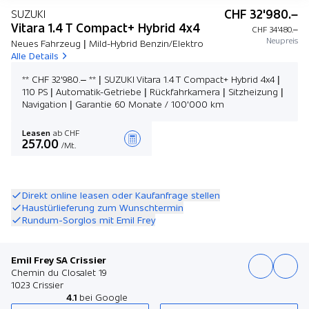
CHF 32'980.–
SUZUKI
Vitara 1.4 T Compact+ Hybrid 4x4
CHF 34'480.–
Neupreis
Neues Fahrzeug | Mild-Hybrid Benzin/Elektro
Alle Details
** CHF 32'980.– ** | SUZUKI Vitara 1.4 T Compact+ Hybrid 4x4 |
110 PS | Automatik-Getriebe | Rückfahrkamera | Sitzheizung |
Navigation | Garantie 60 Monate / 100'000 km
Leasen
ab CHF
257.00
/Mt.
Angebot zusammenstellen
Direkt online leasen oder Kaufanfrage stellen
Haustürlieferung zum Wunschtermin
Rundum-Sorglos mit Emil Frey
Emil Frey SA Crissier
Chemin du Closalet 19
1023 Crissier
4.1
bei Google