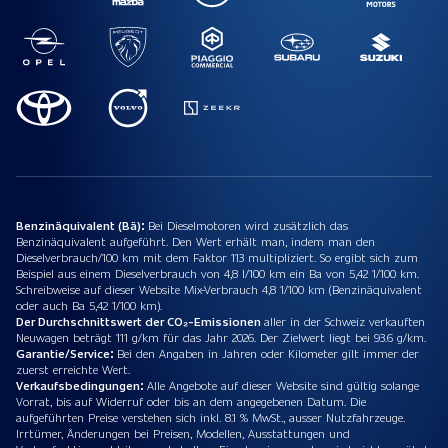
Benzinäquivalent (Bä):
Bei Dieselmotoren wird zusätzlich das
Benzinäquivalent aufgeführt. Den Wert erhält man, indem man den
Dieselverbrauch/100 km mit dem Faktor 113 multipliziert. So ergibt sich zum
Beispiel aus einem Dieselverbrauch von 4,8 l/100 km ein Ba von 5,42 1/100 km.
Schreibweise auf dieser Website Mix-Verbrauch 4,8 1/100 km (Benzinäquivalent
oder auch Ba 5,42 1/100 km).
Der Durchschnittswert der CO₂-Emissionen
aller in der Schweiz verkauften
Neuwagen beträgt 111 g/km für das Jahr 2026. Der Zielwert liegt bei 93.6 g/km.
Garantie/Service:
Bei den Angaben in Jahren oder Kilometer gilt immer der
zuerst erreichte Wert.
Verkaufsbedingungen:
Alle Angebote auf dieser Website sind gültig solange
Vorrat, bis auf Widerruf oder bis an dem angegebenen Datum. Die
aufgeführten Preise verstehen sich inkl. 8.1 % MwSt., ausser Nutzfahrzeuge.
Irrtümer, Änderungen bei Preisen, Modellen, Ausstattungen und