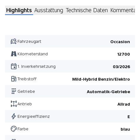
Highlights
Ausstattung
Technische Daten
Kommentar
Fahrzeugart
Occasion
Kilometerstand
12700
1. Inverkehrsetzung
03/2026
Treibstoff
Mild-Hybrid Benzin/Elektro
Getriebe
Automatik-Getriebe
Antrieb
Allrad
Energieeffizienz
E
Farbe
blau