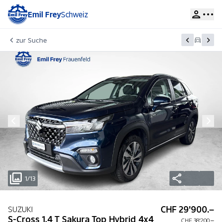
Emil Frey
Schweiz
zur Suche
1/13
CHF 29'900.–
SUZUKI
S-Cross 1.4 T Sakura Top Hybrid 4x4
CHF 38'200.–