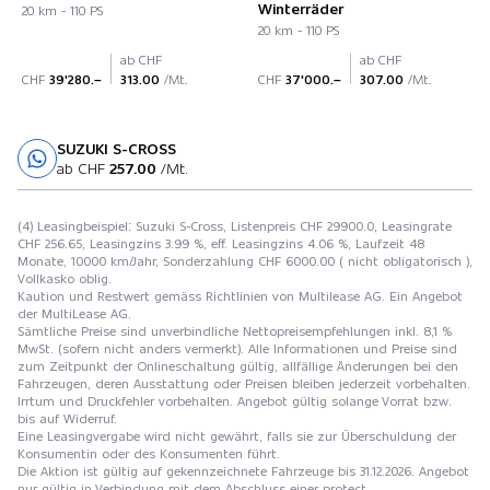
Winterräder
20 km - 110 PS
20 km - 110 PS
ab CHF
ab CHF
CHF
39'280.–
313.00
/Mt.
CHF
37'000.–
307.00
/Mt.
SUZUKI S-CROSS
Probefahrt
ab CHF
257.00
/Mt.
(4) Leasingbeispiel: Suzuki S-Cross, Listenpreis CHF 29900.0, Leasingrate
CHF 256.65, Leasingzins 3.99 %, eff. Leasingzins 4.06 %, Laufzeit 48
Monate, 10000 km/Jahr, Sonderzahlung CHF 6000.00 ( nicht obligatorisch ),
Vollkasko oblig.
Kaution und Restwert gemäss Richtlinien von Multilease AG. Ein Angebot
der MultiLease AG.
Sämtliche Preise sind unverbindliche Nettopreisempfehlungen inkl. 8,1 %
MwSt. (sofern nicht anders vermerkt). Alle Informationen und Preise sind
zum Zeitpunkt der Onlineschaltung gültig, allfällige Änderungen bei den
Fahrzeugen, deren Ausstattung oder Preisen bleiben jederzeit vorbehalten.
Irrtum und Druckfehler vorbehalten. Angebot gültig solange Vorrat bzw.
bis auf Widerruf.
Eine Leasingvergabe wird nicht gewährt, falls sie zur Überschuldung der
Konsumentin oder des Konsumenten führt.
Die Aktion ist gültig auf gekennzeichnete Fahrzeuge bis 31.12.2026. Angebot
nur gültig in Verbindung mit dem Abschluss einer protect