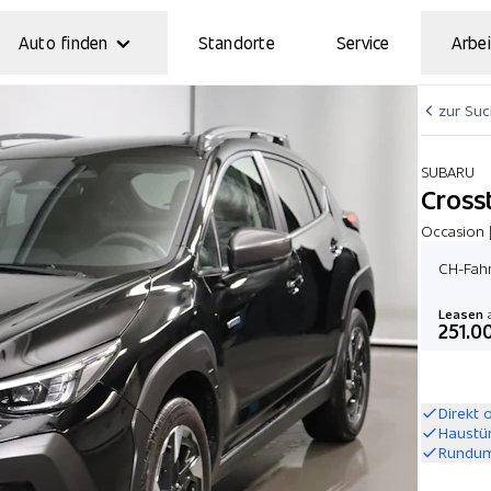
Auto finden
Standorte
Service
Arbei
zur Su
SUBARU
Crosst
Occasion 
CH-Fahr
Leasen
a
251.0
Direkt 
Haustü
Rundum