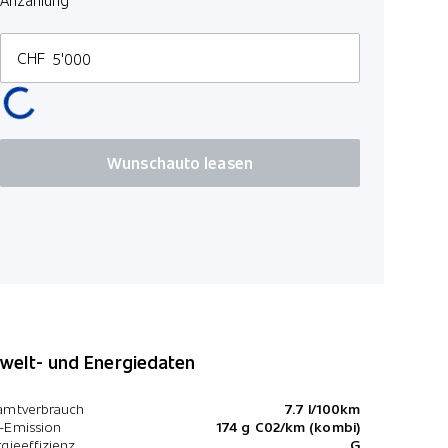
3 M
CHF
Kilometer p
100
Wunschauto leasen
*Preise inkl. MwS
elt- und Energiedaten
amtverbrauch
7.7 l/100km
-Emission
174 g C02/km (kombi)
gieeffizienz
G