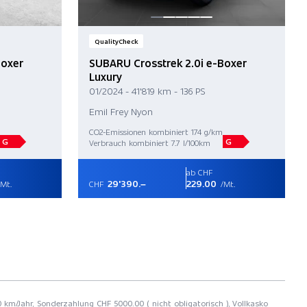
QualityCheck
Boxer
SUBARU Crosstrek 2.0i e-Boxer
Luxury
01/2024 - 41'819 km - 136 PS
Emil Frey Nyon
CO2-Emissionen kombiniert 174 g/km
G
G
Verbrauch kombiniert 7.7 l/100km
ab CHF
29'390.–
229.00
Mt.
CHF
/Mt.
00 km/Jahr, Sonderzahlung CHF 5000.00 ( nicht obligatorisch ), Vollkasko