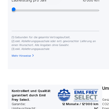
(1) Gebunden für die gesamte Vertragslaufzeit.
(2) exkl. Ablieferungspauschale oder evtl. gewünschter Lieferung an
einen Wunschort. Alle Angaben ohne Gewähr.
(3) exkl. Ablieferungspauschale
Mehr Hinweise
Umw
Kontrolliert und Qualität
garantiert durch Emil
Frey Select.
Ges
Garantie:
12 Monate / 12'000 km
CO2
Umtauschrecht:
Ja*
Ener