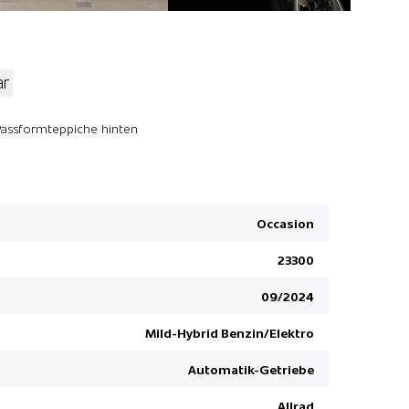
ar
Keyless Sc
Passformteppiche hinten
Elektrisch
Aktives Kur
LED-Schei
Occasion
DAB+ Digit
23300
Aussenspieg
anklappbar
09/2024
Keine Gewä
Mild-Hybrid Benzin/Elektro
Klimaanla
ABS und EB
Automatik-Getriebe
Reifendruc
Allrad