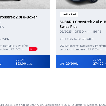
QualityCheck
osstrek 2.0i e-Boxer
s
SUBARU Crosstrek 2.0i e-
Swiss Plus
 PS
05/2025 - 25'150 km - 136 PS
A Marly
Emil Frey Spreitenbach
en kombiniert 174 g/km
CO2-Emissionen kombiniert 174 g/km
G
biniert 7.7 l/100km
Verbrauch kombiniert 7.7 l/100km
ab CHF
ab CHF
.–
353.00
29'900.–
274.00
/Mt.
CHF
/
 CHF 251.25, Leasingzins 3.99 %, eff. Leasingzins 4.06 %, Laufzeit 48 Monate, 100