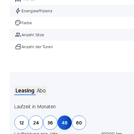
Energieeffizienz
Farbe
Anzahl Sitze
Anzahl der Türen
Leasing
Abo
Laufzeit in Monaten
12
24
36
48
60
Laufleistung pro Jahr
10'000 km