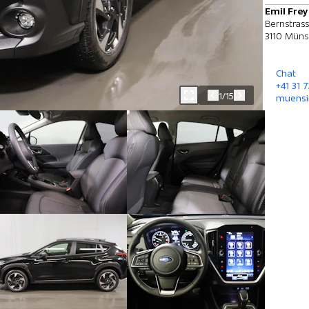
Emil Fre
Bernstras
3110 Müns
Chat
+41 31 
1/15
muensi