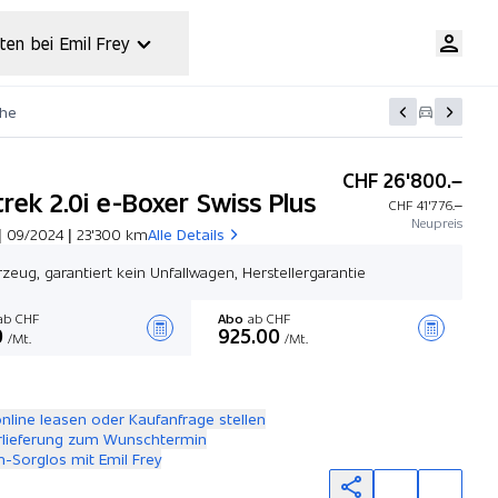
ten bei Emil Frey
che
CHF 26'800.–
rek 2.0i e-Boxer Swiss Plus
CHF 41'776.–
Neupreis
| 09/2024 | 23'300 km
Alle Details
zeug, garantiert kein Unfallwagen, Herstellergarantie
b CHF
Abo
ab CHF
0
925.00
/Mt.
/Mt.
Angebot zusammenstellen
online leasen oder Kaufanfrage stellen
rlieferung zum Wunschtermin
-Sorglos mit Emil Frey