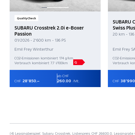
QualityCheck
SUBARU Cr
SUBARU Crosstrek 2.0i e-Boxer
Swiss Plu
Passion
20 km - 136
01/2026 - 2'600 km - 136 PS
Emil Frey Winterthur
Emil Frey S
CO2-Emissionen kombiniert 174 g/km
CO2-Emission
G
Verbrauch kombiniert 7.7 l/100km
Verbrauch kom
ab CHF
28'850.–
260.00
38'990
CHF
/Mt.
CHF
(4) Leasingbeispiel: Subaru Crosstrek, Listenpreis CHF 26600.0, Leasingrate