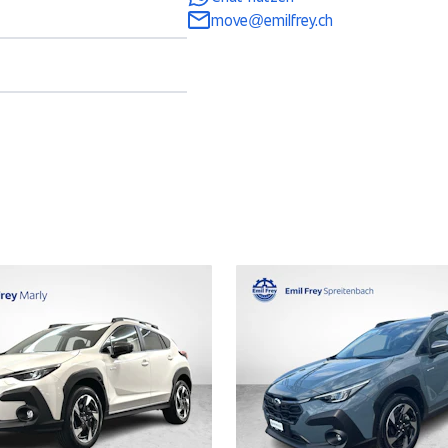
move@emilfrey.ch