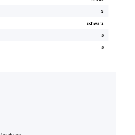
Leichtmeta
G
Bluetooth 
Regen- und
schwarz
Sitzheizun
5
Anschluss
5
HDC Hill D
Knieairbag
Kopfairbag
Jetzt rundum 
inklusive. Nu
Laufzeit in 
Anzahlung