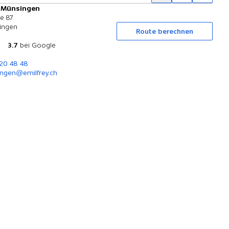
y Münsingen
Probefahrt
se 87
ingen
Route berechnen
3.7
bei Google
720 48 48
ngen@emilfrey.ch