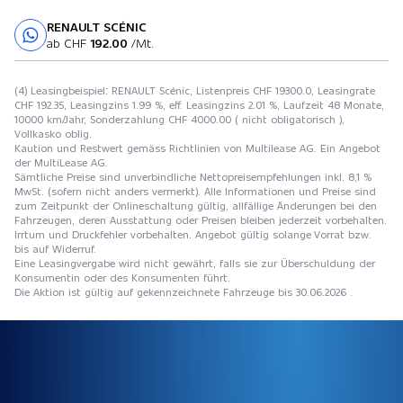
RENAULT SCÉNIC
Probefahrt
ab CHF
192.00
/Mt.
(4) Leasingbeispiel: RENAULT Scénic, Listenpreis CHF 19300.0, Leasingrate
CHF 192.35, Leasingzins 1.99 %, eff. Leasingzins 2.01 %, Laufzeit 48 Monate,
10000 km/Jahr, Sonderzahlung CHF 4000.00 ( nicht obligatorisch ),
Vollkasko oblig.
Kaution und Restwert gemäss Richtlinien von Multilease AG. Ein Angebot
der MultiLease AG.
Sämtliche Preise sind unverbindliche Nettopreisempfehlungen inkl. 8,1 %
MwSt. (sofern nicht anders vermerkt). Alle Informationen und Preise sind
zum Zeitpunkt der Onlineschaltung gültig, allfällige Änderungen bei den
Fahrzeugen, deren Ausstattung oder Preisen bleiben jederzeit vorbehalten.
Irrtum und Druckfehler vorbehalten. Angebot gültig solange Vorrat bzw.
bis auf Widerruf.
Eine Leasingvergabe wird nicht gewährt, falls sie zur Überschuldung der
Konsumentin oder des Konsumenten führt.
Die Aktion ist gültig auf gekennzeichnete Fahrzeuge bis 30.06.2026 .