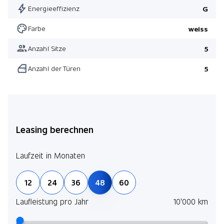
Energieeffizienz
G
Farbe
weiss
Anzahl Sitze
5
Anzahl der Türen
5
Leasing berechnen
Laufzeit in Monaten
12
24
36
48
60
Laufleistung pro Jahr
10'000 km