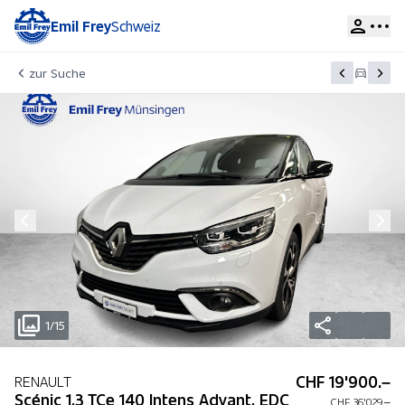
Emil Frey
Schweiz
zur Suche
1/15
CHF 19'900.–
RENAULT
Scénic 1.3 TCe 140 Intens Advant. EDC
CHF 36'029.–