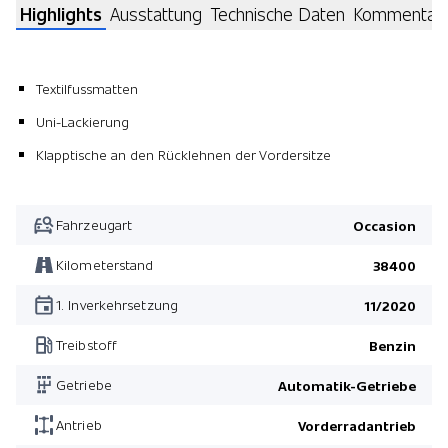
Highlights
Ausstattung
Technische Daten
Kommentar
Textilfussmatten
Uni-Lackierung
Klapptische an den Rücklehnen der Vordersitze
Fahrzeugart
Occasion
Kilometerstand
38400
1. Inverkehrsetzung
11/2020
Treibstoff
Benzin
Getriebe
Automatik-Getriebe
Antrieb
Vorderradantrieb