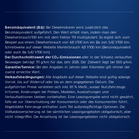
Benzinäquivalent (Bä):
Bei Dieselmotoren wird zusätzlich das
Benzinäquivalent aufgeführt. Den Wert erhält man, indem man den
Dieselverbrauch/100 km mit dem Faktor 113 multipliziert. So ergibt sich zum
Beispiel aus einem Dieselverbrauch von 4,8 l/100 km ein Ba von 5,42 1/100 km.
Schreibweise auf dieser Website Mix-Verbrauch 4,8 1/100 km (Benzinäquivalent
oder auch Ba 5,42 1/100 km).
Der Durchschnittswert der CO₂-Emissionen
aller in der Schweiz verkauften
Neuwagen beträgt 111 g/km für das Jahr 2026. Der Zielwert liegt bei 93.6 g/km.
Garantie/Service:
Bei den Angaben in Jahren oder Kilometer gilt immer der
zuerst erreichte Wert.
Verkaufsbedingungen:
Alle Angebote auf dieser Website sind gültig solange
Vorrat, bis auf Widerruf oder bis an dem angegebenen Datum. Die
aufgeführten Preise verstehen sich inkl. 8.1 % MwSt., ausser Nutzfahrzeuge.
Irrtümer, Änderungen bei Preisen, Modellen, Ausstattungen und
Verkaufsaktionen bleiben vorbehalten. Eine Leasingvergabe wird nicht gewährt,
falls sie zur Überschuldung der Konsumentin oder des Konsumenten führt.
Abgebildete Fahrzeuge enthalten zum Teil aufpreispflichtige Optionen. Die
Vollkaskoversicherung ist bei sämtlichen Leasingangeboten obligatorisch, aber
nicht inbegriffen. Die Anzahlung ist bei Leasingangeboten nicht obligatorisch.