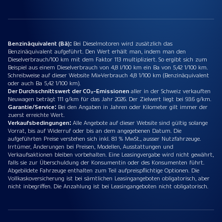
Benzinäquivalent (Bä):
Bei Dieselmotoren wird zusätzlich das
Benzinäquivalent aufgeführt. Den Wert erhält man, indem man den
Dieselverbrauch/100 km mit dem Faktor 113 multipliziert. So ergibt sich zum
Beispiel aus einem Dieselverbrauch von 4,8 l/100 km ein Ba von 5,42 1/100 km.
Schreibweise auf dieser Website Mix-Verbrauch 4,8 1/100 km (Benzinäquivalent
oder auch Ba 5,42 1/100 km).
Der Durchschnittswert der CO₂-Emissionen
aller in der Schweiz verkauften
Neuwagen beträgt 111 g/km für das Jahr 2026. Der Zielwert liegt bei 93.6 g/km.
Garantie/Service:
Bei den Angaben in Jahren oder Kilometer gilt immer der
zuerst erreichte Wert.
Verkaufsbedingungen:
Alle Angebote auf dieser Website sind gültig solange
Vorrat, bis auf Widerruf oder bis an dem angegebenen Datum. Die
aufgeführten Preise verstehen sich inkl. 8.1 % MwSt., ausser Nutzfahrzeuge.
Irrtümer, Änderungen bei Preisen, Modellen, Ausstattungen und
Verkaufsaktionen bleiben vorbehalten. Eine Leasingvergabe wird nicht gewährt,
falls sie zur Überschuldung der Konsumentin oder des Konsumenten führt.
Abgebildete Fahrzeuge enthalten zum Teil aufpreispflichtige Optionen. Die
Vollkaskoversicherung ist bei sämtlichen Leasingangeboten obligatorisch, aber
nicht inbegriffen. Die Anzahlung ist bei Leasingangeboten nicht obligatorisch.