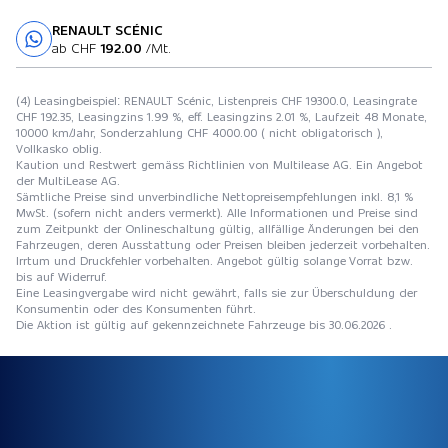
RENAULT SCÉNIC
Probefahrt
ab CHF
192.00
/Mt.
(4) Leasingbeispiel: RENAULT Scénic, Listenpreis CHF 19300.0, Leasingrate
CHF 192.35, Leasingzins 1.99 %, eff. Leasingzins 2.01 %, Laufzeit 48 Monate,
10000 km/Jahr, Sonderzahlung CHF 4000.00 ( nicht obligatorisch ),
Vollkasko oblig.
Kaution und Restwert gemäss Richtlinien von Multilease AG. Ein Angebot
der MultiLease AG.
Sämtliche Preise sind unverbindliche Nettopreisempfehlungen inkl. 8,1 %
MwSt. (sofern nicht anders vermerkt). Alle Informationen und Preise sind
zum Zeitpunkt der Onlineschaltung gültig, allfällige Änderungen bei den
Fahrzeugen, deren Ausstattung oder Preisen bleiben jederzeit vorbehalten.
Irrtum und Druckfehler vorbehalten. Angebot gültig solange Vorrat bzw.
bis auf Widerruf.
Eine Leasingvergabe wird nicht gewährt, falls sie zur Überschuldung der
Konsumentin oder des Konsumenten führt.
Die Aktion ist gültig auf gekennzeichnete Fahrzeuge bis 30.06.2026 .