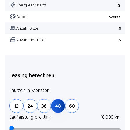
Energieeffizienz
G
Farbe
weiss
Anzahl Sitze
5
Anzahl der Türen
5
Leasing berechnen
Laufzeit in Monaten
12
24
36
48
60
Laufleistung pro Jahr
10'000 km