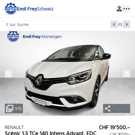
Emil Frey
Schweiz
zur Suche
1/15
CHF 19'500.–
RENAULT
Scénic 1.3 TCe 140 Intens Advant. EDC
CHF 36'029.–