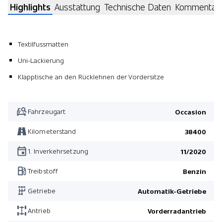
Highlights
Ausstattung
Technische Daten
Kommentar
Textilfussmatten
Uni-Lackierung
Klapptische an den Rücklehnen der Vordersitze
Fahrzeugart
Occasion
Kilometerstand
38400
1. Inverkehrsetzung
11/2020
Treibstoff
Benzin
Getriebe
Automatik-Getriebe
Antrieb
Vorderradantrieb