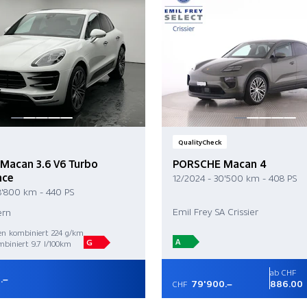
QualityCheck
Macan 3.6 V6 Turbo
PORSCHE Macan 4
nce
12/2024 - 30'500 km - 408 PS
8'800 km - 440 PS
Emil Frey SA Crissier
ern
en kombiniert 224 g/km
A
G
biniert 9.7 l/100km
ab CHF
.–
79'900.–
886.00
CHF