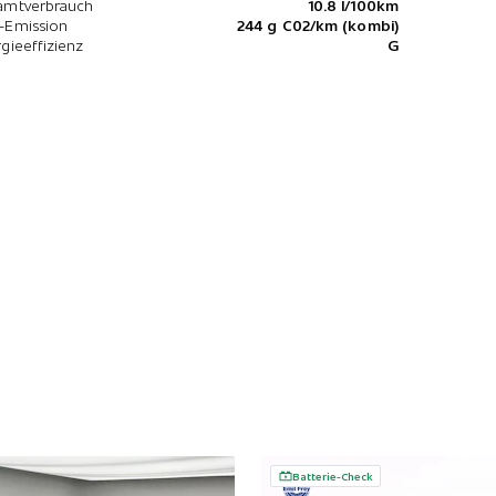
amtverbrauch
10.8 l/100km
-Emission
244 g C02/km (kombi)
gieeffizienz
G
Batterie-Check