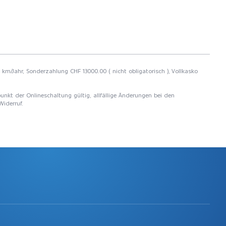
 km/Jahr, Sonderzahlung CHF 13000.00 ( nicht obligatorisch ), Vollkasko
unkt der Onlineschaltung gültig, allfällige Änderungen bei den
Widerruf.