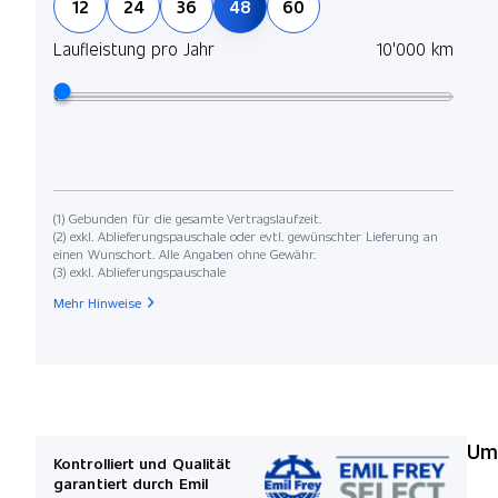
12
24
36
48
60
Laufleistung pro Jahr
10'000 km
(1) Gebunden für die gesamte Vertragslaufzeit.
(2) exkl. Ablieferungspauschale oder evtl. gewünschter Lieferung an
einen Wunschort. Alle Angaben ohne Gewähr.
(3) exkl. Ablieferungspauschale
Mehr Hinweise
Umw
Kontrolliert und Qualität
garantiert durch Emil