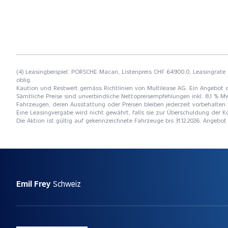
(4) Leasingbeispiel: PORSCHE Macan, Listenpreis CHF 64900.0, Leasingrate C
oblig.
Kaution und Restwert gemäss Richtlinien von Multilease AG. Ein Angebot 
Sämtliche Preise sind unverbindliche Nettopreisempfehlungen inkl. 8,1 % Mw
Fahrzeugen, deren Ausstattung oder Preisen bleiben jederzeit vorbehalten. 
Eine Leasingvergabe wird nicht gewährt, falls sie zur Überschuldung der
Die Aktion ist gültig auf gekennzeichnete Fahrzeuge bis 31.12.2026. Angebo
Emil Frey
Schweiz