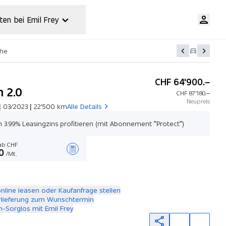
ten bei Emil Frey
che
CHF 64'900.–
 2.0
CHF 87'180.–
Neupreis
| 03/2023 | 22'500 km
Alle Details
n 3.99% Leasingzins profitieren (mit Abonnement "Protect")
b CHF
0
/Mt.
Angebot zusammenstellen
online leasen oder Kaufanfrage stellen
rlieferung zum Wunschtermin
-Sorglos mit Emil Frey