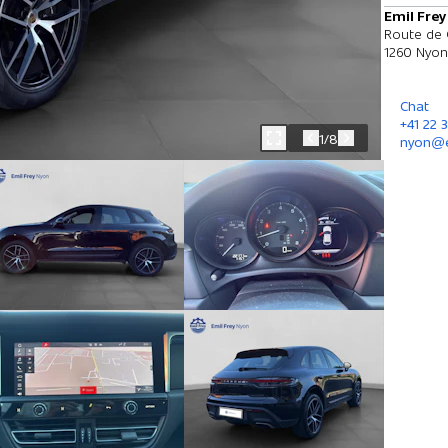
Emil Fre
Route de 
1260 Nyon
Chat
+41 22 
1/8
nyon@e