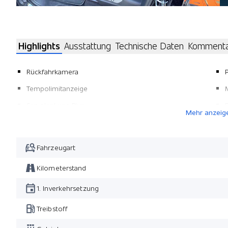
Highlights
Ausstattung
Technische Daten
Komment
Rückfahrkamera
Tempolimitanzeige
Servolenkung Plus
Mehr anzeig
Radnabenabdeckung
LED-Scheinwerfer inkl. Dynamic Light System Plus
Fahrzeugart
Aussenspiegel und Innenspiegel automatisch abblendend
Kilometerstand
1. Inverkehrsetzung
Treibstoff