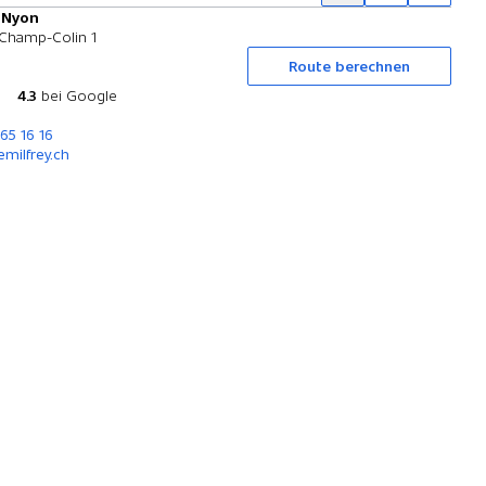
y Nyon
Probefahrt
Champ-Colin 1
Route berechnen
4.3
bei Google
365 16 16
milfrey.ch