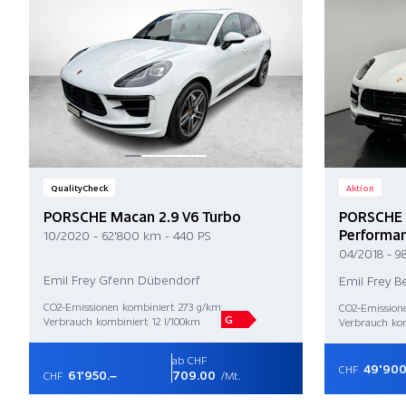
QualityCheck
Aktion
PORSCHE Macan 2.9 V6 Turbo
PORSCHE 
Performa
10/2020 - 62'800 km - 440 PS
04/2018 - 9
Emil Frey Gfenn Dübendorf
Emil Frey B
CO2-Emissionen kombiniert 273 g/km
CO2-Emission
G
Verbrauch kombiniert 12 l/100km
Verbrauch kom
ab CHF
49'900
CHF
61'950.–
709.00
CHF
/Mt.