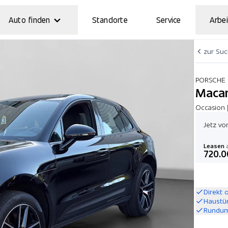
Auto finden
Standorte
Service
Arbei
zur Su
PORSCHE
Macan
Occasion 
Jetz vo
Leasen
a
720.0
Direkt 
Haustü
Rundum