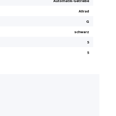
Automatik-Getriebe
2 USB-C An
Allrad
Start + St
Connect P
G
Ottopartike
schwarz
Multifunkt
5
5