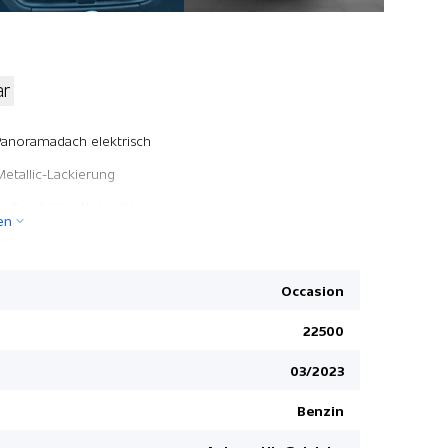
ar
Porsche 
Panoramadach elektrisch
Vorhangai
Metallic-Lackierung
Heckklappe
Reifendichtmittel mit Kompressor
en
Scheibenw
Porsche Entry & Drive
Keine Gewä
Spurwechselassistent
Park-Dista
Occasion
Apple Car Play
Drei Zone
22500
Seitenairb
03/2023
Rücksitze 
Reifendruc
Benzin
ABS Antibl