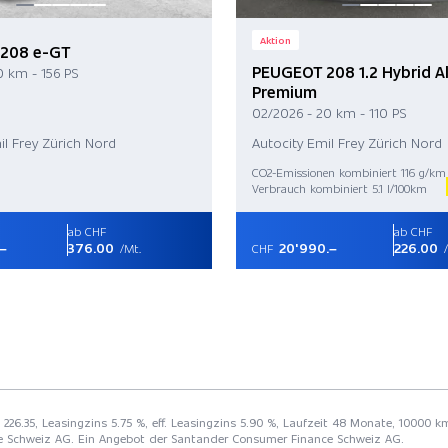
Aktion
208 e-GT
PEUGEOT 208 1.2 Hybrid Al
0 km - 156 PS
Premium
02/2026 - 20 km - 110 PS
il Frey Zürich Nord
Autocity Emil Frey Zürich Nord
CO2-Emissionen kombiniert 116 g/km
Verbrauch kombiniert 5.1 l/100km
ab CHF
ab CHF
.–
376.00
20'990.–
226.00
/Mt.
CHF
/
226.35, Leasingzins 5.75 %, eff. Leasingzins 5.90 %, Laufzeit 48 Monate, 10000 km
e Schweiz AG. Ein Angebot der Santander Consumer Finance Schweiz AG.