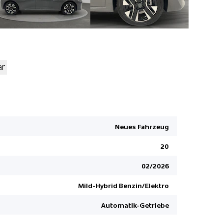
ar
Mirror Link
Keine Gewä
Pack Acces
Neues Fahrzeug
LED Rückl
20
LED Tagfah
USB-Ansch
02/2026
DSC Dynami
Mild-Hybrid Benzin/Elektro
Einparkhil
Automatik-Getriebe
Leichtmeta