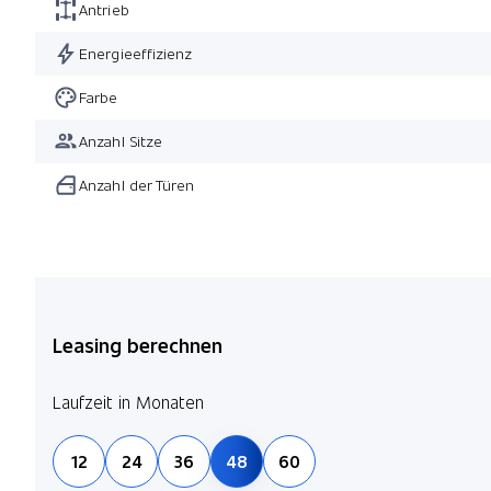
Antrieb
Energieeffizienz
Farbe
Anzahl Sitze
Anzahl der Türen
Leasing berechnen
Laufzeit in Monaten
12
24
36
48
60