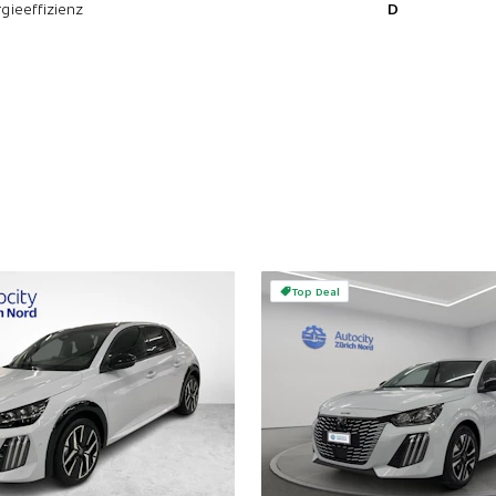
gieeffizienz
D
Top Deal