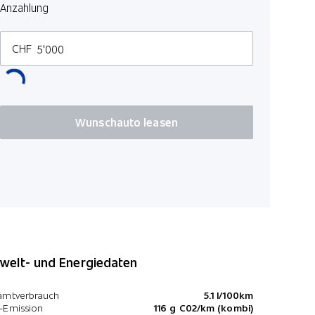
Reifendru
Anzahlung
CHF
Wunschauto leasen
elt- und Energiedaten
amtverbrauch
5.1 l/100km
-Emission
116 g C02/km (kombi)