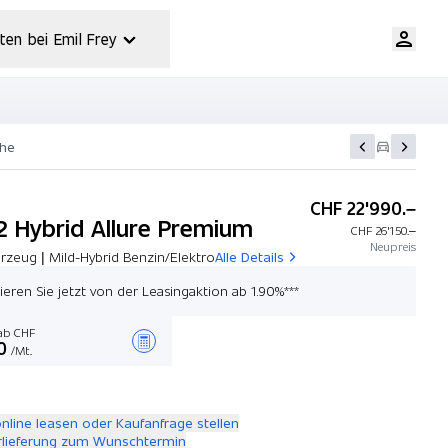
ten bei Emil Frey
che
CHF 22'990.–
.2 Hybrid Allure Premium
CHF 26'150.–
Neupreis
rzeug | Mild-Hybrid Benzin/Elektro
Alle Details
tieren Sie jetzt von der Leasingaktion ab 1.90%***
b CHF
0
/Mt.
Angebot zusammenstellen
online leasen oder Kaufanfrage stellen
rlieferung zum Wunschtermin