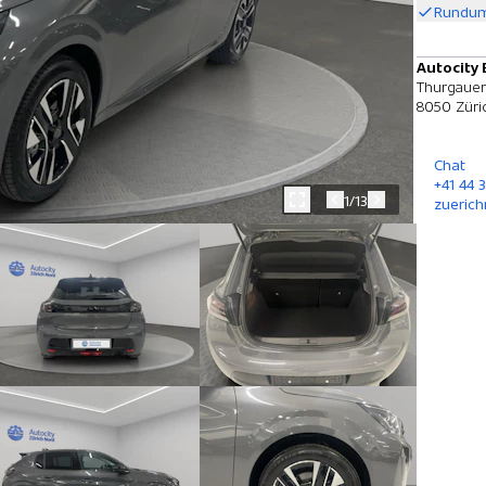
Rundum
Autocity 
Thurgauer
8050 Züri
Chat
+41 44 
1/13
zuerich