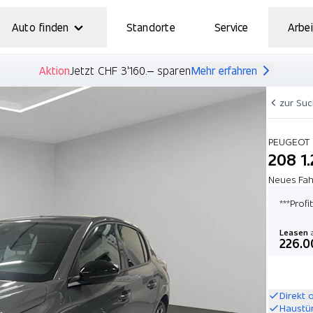
Auto finden
Standorte
Service
Arbei
Aktion
Jetzt CHF 3'160.– sparen
Mehr erfahren
zur Su
PEUGEOT
208 1
Neues Fah
***Profi
Leasen
a
226.0
Direkt 
Haustü