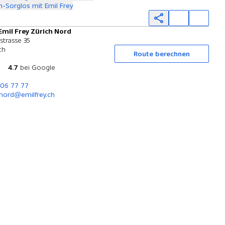
-Sorglos mit Emil Frey
Emil Frey Zürich Nord
Probefahrt
strasse 35
ch
Route berechnen
4.7
bei Google
306 77 77
nord@emilfrey.ch