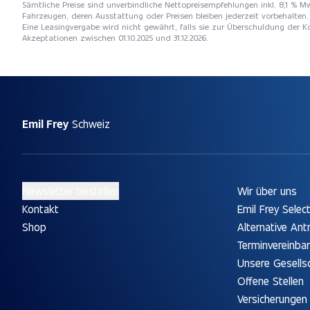
Sämtliche Preise sind unverbindliche Nettopreisempfehlungen inkl. 8,1 % Mw
Fahrzeugen, deren Ausstattung oder Preisen bleiben jederzeit vorbehalten. 
Eine Leasingvergabe wird nicht gewährt, falls sie zur Überschuldung der
Akzeptationen zwischen 01.10.2025 und 31.12.2026.
Emil Frey
Schweiz
Newsletter bestellen
Wir über uns
Kontakt
Emil Frey Selec
Shop
Alternative Ant
Terminvereinba
Unsere Gesells
Offene Stellen
Versicherungen