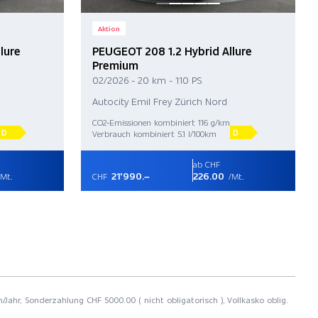
Aktion
lure
PEUGEOT 208 1.2 Hybrid Allure
Premium
02/2026 - 20 km - 110 PS
Autocity Emil Frey Zürich Nord
CO2-Emissionen kombiniert 116 g/km
D
D
Verbrauch kombiniert 5.1 l/100km
ab CHF
21'990.–
226.00
Mt.
CHF
/Mt.
/Jahr, Sonderzahlung CHF 5000.00 ( nicht obligatorisch ), Vollkasko oblig.