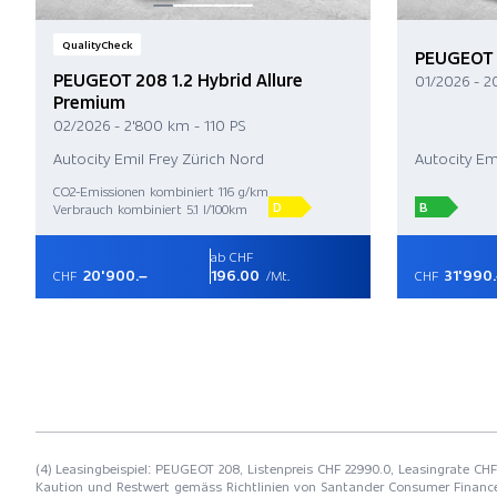
QualityCheck
PEUGEOT 
PEUGEOT 208 1.2 Hybrid Allure
01/2026 - 2
Premium
02/2026 - 2'800 km - 110 PS
Autocity Emil Frey Zürich Nord
Autocity Em
CO2-Emissionen kombiniert 116 g/km
D
B
Verbrauch kombiniert 5.1 l/100km
ab CHF
20'900.–
196.00
31'990
CHF
/Mt.
CHF
(4) Leasingbeispiel: PEUGEOT 208, Listenpreis CHF 22990.0, Leasingrate CHF 
Kaution und Restwert gemäss Richtlinien von Santander Consumer Financ