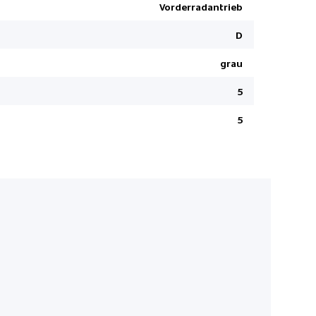
Sitzheizun
Vorderradantrieb
Bluetooth
D
Touchscree
grau
Garantie 3
Regensens
5
Apple Car 
5
LED-Schei
Sitzbank h
Airbag Fah
Notbrems-
Lederlenk
2 USB-Ansc
Pack Safet
Seitensch
Zentralver