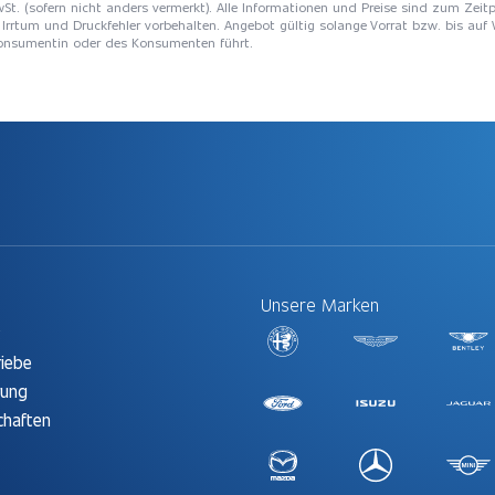
St. (sofern nicht anders vermerkt). Alle Informationen und Preise sind zum Zeitp
Irrtum und Druckfehler vorbehalten. Angebot gültig solange Vorrat bzw. bis auf 
 Konsumentin oder des Konsumenten führt.
Unsere Marken
t
riebe
rung
chaften