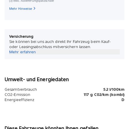
(3) exkl. Ablieferungspauschale
Mehr Hinweise
Versicherung
Sie können bei uns auch direkt Ihr Fahrzeug beim Kauf-
oder Leasingsabschluss mitversichern lassen.
Mehr erfahren
Umwelt- und Energiedaten
Gesamtverbrauch
5.2 l/100km
CO2-Emission
117 g C02/km (kombi)
Energieeffizienz
D
Diese Fahrzeuge könnten Ihnen gefallen