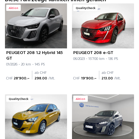
Aktion
QualityCheck
PEUGEOT 208 1.2 Hybrid 145
PEUGEOT 208 e-GT
GT
06/2023 - 15'700 km - 136 PS
01/2026 - 20 km - 145 PS
ab CHF
ab CHF
CHF
28'900.–
298.00
/Mt.
CHF
19'900.–
213.00
/Mt.
QualityCheck
Aktion