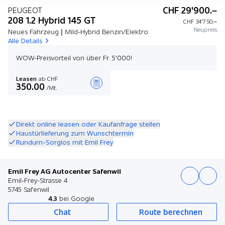
CHF 29'900.–
PEUGEOT
208 1.2 Hybrid 145 GT
CHF 34'750.–
Neupreis
Neues Fahrzeug | Mild-Hybrid Benzin/Elektro
Alle Details
WOW-Preisvorteil von über Fr. 5'000!
Leasen
ab CHF
350.00
/Mt.
Angebot zusammenstellen
Direkt online leasen oder Kaufanfrage stellen
Haustürlieferung zum Wunschtermin
Rundum-Sorglos mit Emil Frey
Emil Frey AG Autocenter Safenwil
Emil-Frey-Strasse 4
5745 Safenwil
4.3
bei Google
Chat
Route berechnen