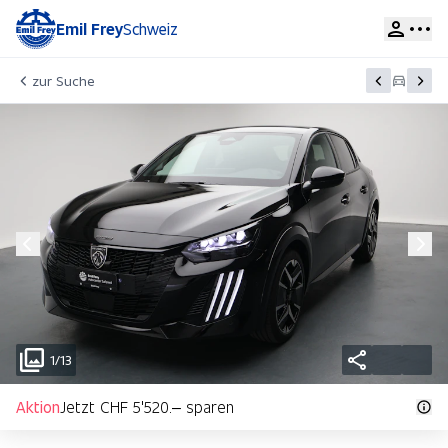
Emil Frey
Schweiz
zur Suche
1/13
Aktion
Jetzt CHF 5'520.– sparen