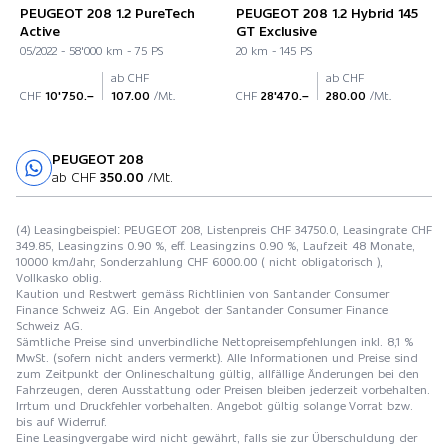
PEUGEOT 208 1.2 PureTech
PEUGEOT 208 1.2 Hybrid 145
Active
GT Exclusive
05/2022 - 58'000 km - 75 PS
20 km - 145 PS
ab CHF
ab CHF
CHF
10'750.–
107.00
/Mt.
CHF
28'470.–
280.00
/Mt.
PEUGEOT 208
Probefahrt
ab CHF
350.00
/Mt.
(4) Leasingbeispiel: PEUGEOT 208, Listenpreis CHF 34750.0, Leasingrate CHF
349.85, Leasingzins 0.90 %, eff. Leasingzins 0.90 %, Laufzeit 48 Monate,
10000 km/Jahr, Sonderzahlung CHF 6000.00 ( nicht obligatorisch ),
Vollkasko oblig.
Kaution und Restwert gemäss Richtlinien von Santander Consumer
Finance Schweiz AG. Ein Angebot der Santander Consumer Finance
Schweiz AG.
Sämtliche Preise sind unverbindliche Nettopreisempfehlungen inkl. 8,1 %
MwSt. (sofern nicht anders vermerkt). Alle Informationen und Preise sind
zum Zeitpunkt der Onlineschaltung gültig, allfällige Änderungen bei den
Fahrzeugen, deren Ausstattung oder Preisen bleiben jederzeit vorbehalten.
Irrtum und Druckfehler vorbehalten. Angebot gültig solange Vorrat bzw.
bis auf Widerruf.
Eine Leasingvergabe wird nicht gewährt, falls sie zur Überschuldung der