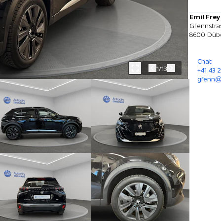
Emil Fre
Gfennstra
8600 Düb
Chat
1/13
+41 43 
gfenn@