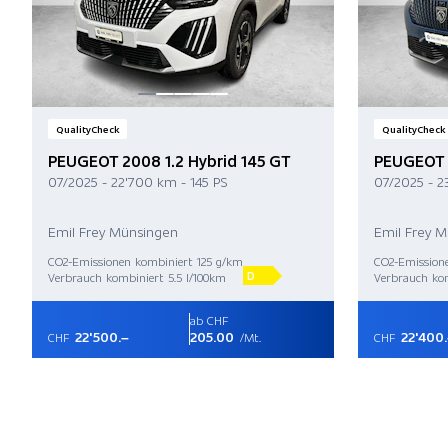
QualityCheck
QualityCheck
PEUGEOT 2008 1.2 Hybrid 145 GT
PEUGEOT 2
07/2025 - 22'700 km - 145 PS
07/2025 - 2
Emil Frey Münsingen
Emil Frey 
CO2-Emissionen kombiniert 125 g/km
CO2-Emission
D
Verbrauch kombiniert 5.5 l/100km
Verbrauch kom
ab CHF
22'500.–
205.00
22'400
CHF
/Mt.
CHF