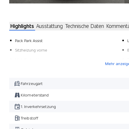
Highlights
Ausstattung
Technische Daten
Komment
Pack Park Assist
Sitzheizung vorne
Metallic-Lackierung
P
Mehr anzeig
Fahrzeugart
Kilometerstand
1. Inverkehrsetzung
Treibstoff