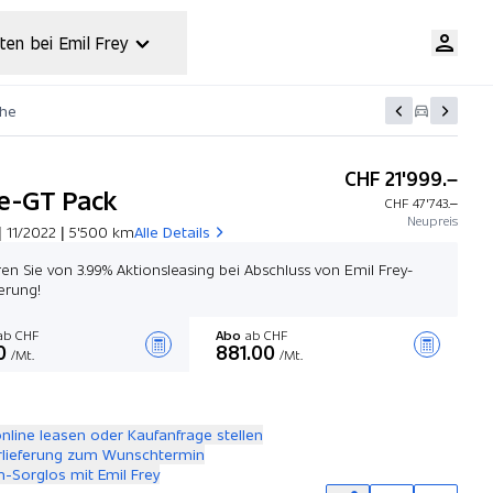
ten bei Emil Frey
che
CHF 21'999.–
e-GT Pack
CHF 47'743.–
Neupreis
| 11/2022 | 5'500 km
Alle Details
eren Sie von 3.99% Aktionsleasing bei Abschluss von Emil Frey-
erung!
b CHF
Abo
ab CHF
0
881.00
/Mt.
/Mt.
Angebot zusammenstellen
online leasen oder Kaufanfrage stellen
rlieferung zum Wunschtermin
-Sorglos mit Emil Frey