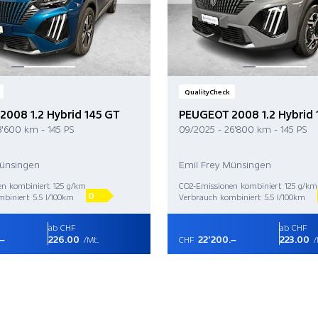
QualityCheck
008 1.2 Hybrid 145 GT
PEUGEOT 2008 1.2 Hybrid 
3'600 km - 145 PS
09/2025 - 26'800 km - 145 PS
Münsingen
Emil Frey Münsingen
en kombiniert 125 g/km
CO2-Emissionen kombiniert 125 g/km
D
biniert 5.5 l/100km
Verbrauch kombiniert 5.5 l/100km
ab CHF
ab CHF
.–
226.00
22'200.–
223.00
/Mt.
CHF
/