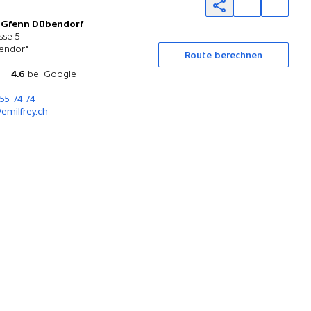
y Gfenn Dübendorf
Probefahrt
sse 5
endorf
Route berechnen
4.6
bei Google
255 74 74
emilfrey.ch