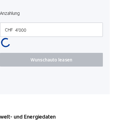
Laufzeit in 
Lederlenk
Anzahlung
3 M
CHF
Kilometer p
100
Wunschauto leasen
*Preise inkl. MwS
elt- und Energiedaten