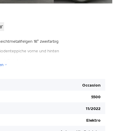
ar
Fussgänge
Leichtmetallfelgen 18" zweifarbig
Ladekabel
Bodenteppiche vorne und hinten
Pack Drive 
ack Park Assist
en
Sitzbezüge
Sitzheizun
USB-Ansch
Occasion
ESP/ ASR
5500
Innenspieg
11/2022
Höhenverst
Mirror Link
Elektro
Seitensch