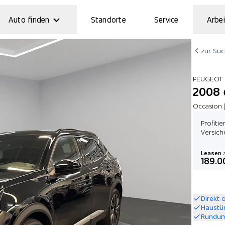
Auto finden
Standorte
Service
Arbei
zur Su
PEUGEOT
2008 
Occasion 
Profiti
Versich
Leasen
a
189.0
Direkt 
Haustü
Rundum