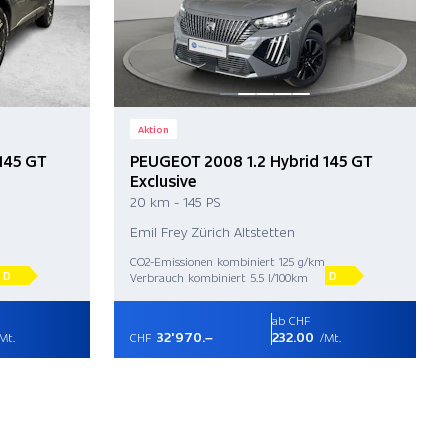
Aktion
145 GT
PEUGEOT 2008 1.2 Hybrid 145 GT
Exclusive
20 km - 145 PS
Emil Frey Zürich Altstetten
CO2-Emissionen kombiniert 125 g/km
D
D
Verbrauch kombiniert 5.5 l/100km
ab CHF
32'970.–
232.00
Mt.
CHF
/Mt.