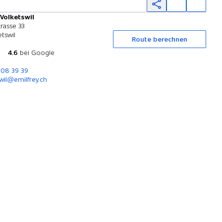
 Volketswil
Probefahrt
trasse 33
tswil
Route berechnen
4.6
bei Google
908 39 39
wil@emilfrey.ch