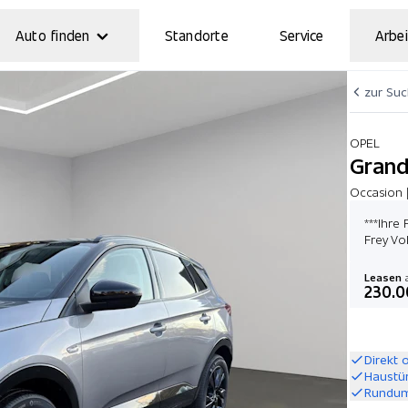
Auto finden
Standorte
Service
Arbei
zur Su
OPEL
Grandl
Occasion 
***Ihre
Frey Vol
Leasen
a
230.0
Direkt 
Haustü
Rundum