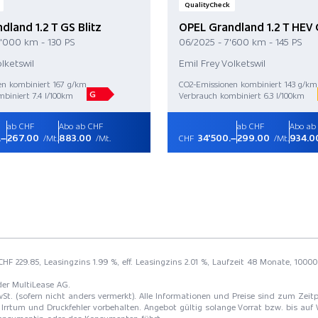
QualityCheck
dland 1.2 T GS Blitz
OPEL Grandland 1.2 T HEV
1'000 km - 130 PS
06/2025 - 7'600 km - 145 PS
lketswil
Emil Frey Volketswil
en kombiniert 167 g/km
CO2-Emissionen kombiniert 143 g/km
G
biniert 7.4 l/100km
Verbrauch kombiniert 6.3 l/100km
ab CHF
Abo ab CHF
ab CHF
Abo ab
.–
267.00
883.00
34'500.–
299.00
934.0
/Mt.
/Mt.
CHF
/Mt.
HF 229.85, Leasingzins 1.99 %, eff. Leasingzins 2.01 %, Laufzeit 48 Monate, 1000
der MultiLease AG.
St. (sofern nicht anders vermerkt). Alle Informationen und Preise sind zum Zeitp
Irrtum und Druckfehler vorbehalten. Angebot gültig solange Vorrat bzw. bis auf 
 Konsumentin oder des Konsumenten führt.