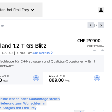
ten bei Emil Frey
che
CHF 25'900.–
and 1.2 T GS Blitz
CHF 38'990.–
Neupreis
| 12/2023 | 10'900 km
Alle Details
 Fachleute für CH-Neuwagen und Qualitäts-Occasionen – Emil
ketswil***
b CHF
Abo
ab CHF
0
889.00
/Mt.
/Mt.
Angebot zusammenstellen
online leasen oder Kaufanfrage stellen
rlieferung zum Wunschtermin
-Sorglos mit Emil Frey