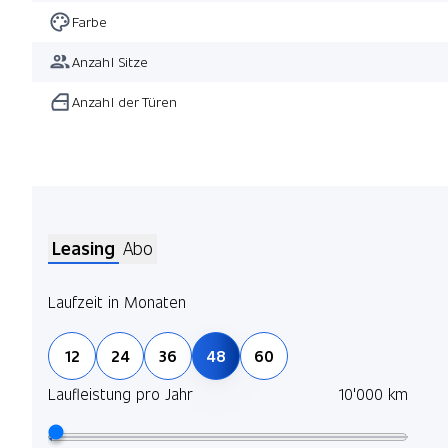
Farbe
Anzahl Sitze
Anzahl der Türen
Leasing
Abo
Laufzeit in Monaten
12
24
36
48
60
Laufleistung pro Jahr
10'000 km