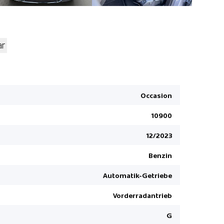
ar
Pack Sicht
Pack Comf
Occasion
Kopfairbag
Pack Tech
10900
Pack Winte
12/2023
Dunkelgetö
Benzin
2-Schicht 
Elektrisch
Automatik-Getriebe
Bremsassis
Vorderradantrieb
Kindersitz-
G
Reifen-Pa