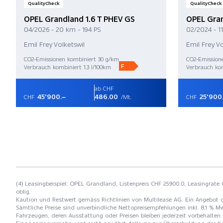
QualityCheck
QualityCheck
OPEL Grandland 1.6 T PHEV GS
OPEL Gran
04/2026 - 20 km - 194 PS
02/2024 - 1
Emil Frey Volketswil
Emil Frey Vo
CO2-Emissionen kombiniert 30 g/km
CO2-Emission
F
Verbrauch kombiniert 1.3 l/100km
Verbrauch kom
ab CHF
45'900.–
486.00
25'900
CHF
/Mt.
CHF
(4) Leasingbeispiel: OPEL Grandland, Listenpreis CHF 25900.0, Leasingrate C
oblig.
Kaution und Restwert gemäss Richtlinien von Multilease AG. Ein Angebot 
Sämtliche Preise sind unverbindliche Nettopreisempfehlungen inkl. 8,1 % Mw
Fahrzeugen, deren Ausstattung oder Preisen bleiben jederzeit vorbehalten. 
Eine Leasingvergabe wird nicht gewährt, falls sie zur Überschuldung der