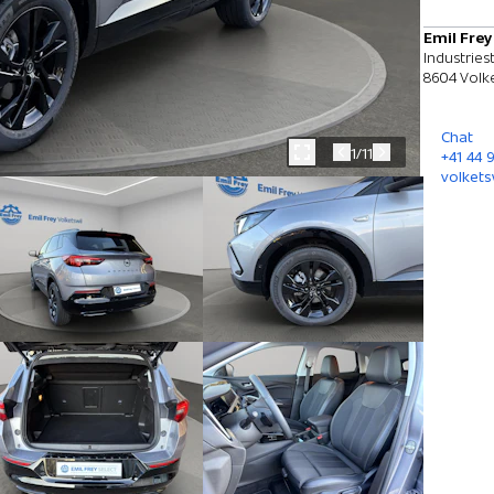
Emil Frey
Industries
8604 Volke
Chat
1/11
+41 44 
volkets