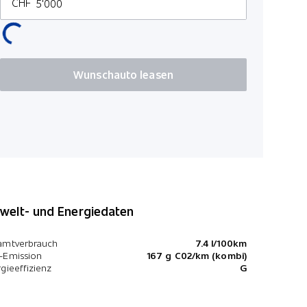
CHF
Kilometer p
100
Wunschauto leasen
*Preise inkl. MwS
elt- und Energiedaten
amtverbrauch
7.4 l/100km
-Emission
167 g C02/km (kombi)
gieeffizienz
G