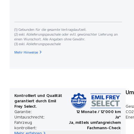
(1) Gebunden für die gesamte Vertragslaufzeit.
(2) exkl. Ablieferungspauschale oder evtl. gewünschter Lieferung an
einen Wunschort. Alle Angaben ohne Gewähr.
(3) exkl. Ablieferungspauschale
Mehr Hinweise
Umw
Kontrolliert und Qualität
garantiert durch Emil
Frey Select.
Ges
Garantie:
12 Monate / 12'000 km
CO2
Umtauschrecht:
Ja*
Ener
Fahrzeug
Ja, mittels umfangreichem
kontrolliert:
Fachmann-Check
Mehr erfahren