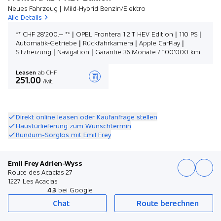
Neues Fahrzeug | Mild-Hybrid Benzin/Elektro
Alle Details
** CHF 28'200.– ** | OPEL Frontera 1.2 T HEV Edition | 110 PS |
Automatik-Getriebe | Rückfahrkamera | Apple CarPlay |
Sitzheizung | Navigation | Garantie 36 Monate / 100'000 km
Leasen
ab CHF
251.00
/Mt.
Angebot zusammenstellen
Direkt online leasen oder Kaufanfrage stellen
Haustürlieferung zum Wunschtermin
Rundum-Sorglos mit Emil Frey
Emil Frey Adrien-Wyss
Route des Acacias 27
1227 Les Acacias
4.3
bei Google
Chat
Route berechnen