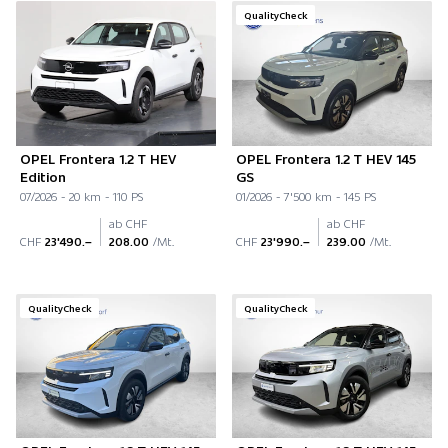
QualityCheck
OPEL Frontera 1.2 T HEV
OPEL Frontera 1.2 T HEV 145
Edition
GS
07/2026 - 20 km - 110 PS
01/2026 - 7'500 km - 145 PS
ab CHF
ab CHF
CHF
23'490.–
208.00
/Mt.
CHF
23'990.–
239.00
/Mt.
QualityCheck
QualityCheck