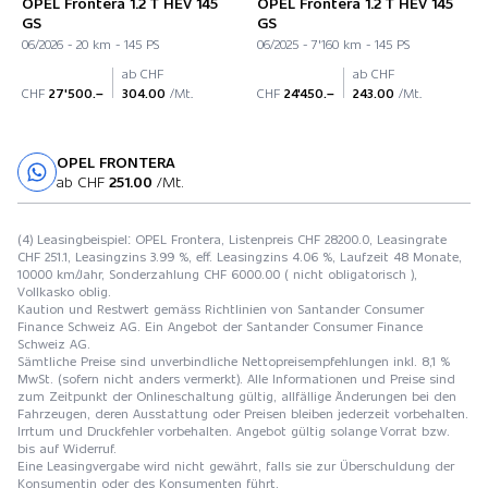
OPEL Frontera 1.2 T HEV 145
OPEL Frontera 1.2 T HEV 145
GS
GS
06/2026 - 20 km - 145 PS
06/2025 - 7'160 km - 145 PS
ab CHF
ab CHF
CHF
27'500.–
304.00
/Mt.
CHF
24'450.–
243.00
/Mt.
OPEL FRONTERA
Probefahrt
ab CHF
251.00
/Mt.
(4) Leasingbeispiel: OPEL Frontera, Listenpreis CHF 28200.0, Leasingrate
CHF 251.1, Leasingzins 3.99 %, eff. Leasingzins 4.06 %, Laufzeit 48 Monate,
10000 km/Jahr, Sonderzahlung CHF 6000.00 ( nicht obligatorisch ),
Vollkasko oblig.
Kaution und Restwert gemäss Richtlinien von Santander Consumer
Finance Schweiz AG. Ein Angebot der Santander Consumer Finance
Schweiz AG.
Sämtliche Preise sind unverbindliche Nettopreisempfehlungen inkl. 8,1 %
MwSt. (sofern nicht anders vermerkt). Alle Informationen und Preise sind
zum Zeitpunkt der Onlineschaltung gültig, allfällige Änderungen bei den
Fahrzeugen, deren Ausstattung oder Preisen bleiben jederzeit vorbehalten.
Irrtum und Druckfehler vorbehalten. Angebot gültig solange Vorrat bzw.
bis auf Widerruf.
Eine Leasingvergabe wird nicht gewährt, falls sie zur Überschuldung der
Konsumentin oder des Konsumenten führt.