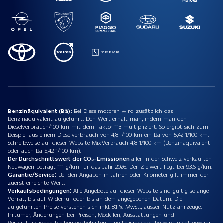
Benzinäquivalent (Bä):
Bei Dieselmotoren wird zusätzlich das
Benzinäquivalent aufgeführt. Den Wert erhält man, indem man den
Dieselverbrauch/100 km mit dem Faktor 113 multipliziert. So ergibt sich zum
Beispiel aus einem Dieselverbrauch von 4,8 l/100 km ein Ba von 5,42 1/100 km.
Schreibweise auf dieser Website Mix-Verbrauch 4,8 1/100 km (Benzinäquivalent
oder auch Ba 5,42 1/100 km).
Der Durchschnittswert der CO₂-Emissionen
aller in der Schweiz verkauften
Neuwagen beträgt 111 g/km für das Jahr 2026. Der Zielwert liegt bei 93.6 g/km.
Garantie/Service:
Bei den Angaben in Jahren oder Kilometer gilt immer der
zuerst erreichte Wert.
Verkaufsbedingungen:
Alle Angebote auf dieser Website sind gültig solange
Vorrat, bis auf Widerruf oder bis an dem angegebenen Datum. Die
aufgeführten Preise verstehen sich inkl. 8.1 % MwSt., ausser Nutzfahrzeuge.
Irrtümer, Änderungen bei Preisen, Modellen, Ausstattungen und
Verkaufsaktionen bleiben vorbehalten. Eine Leasingvergabe wird nicht gewährt,