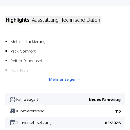
Highlights
Ausstattung
Technische Daten
Metallic-Lackierung
Pack Comfort
Reifen-Pannenset
Pack Tech
Mehr anzeigen
Pack Tech
Pack Comfort
Fahrzeugart
Neues Fahrzeug
Kilometerstand
115
1. Inverkehrsetzung
03/2026