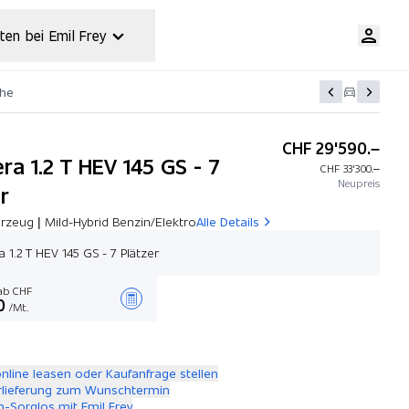
ten bei Emil Frey
che
CHF 29'590.–
ra 1.2 T HEV 145 GS - 7
CHF 33'300.–
Neupreis
r
rzeug | Mild-Hybrid Benzin/Elektro
Alle Details
 1.2 T HEV 145 GS - 7 Plätzer
b CHF
0
/Mt.
Angebot zusammenstellen
online leasen oder Kaufanfrage stellen
rlieferung zum Wunschtermin
-Sorglos mit Emil Frey