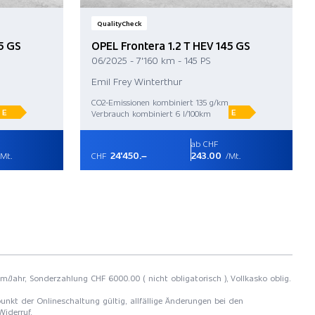
QualityCheck
5 GS
OPEL Frontera 1.2 T HEV 145 GS
06/2025 - 7'160 km - 145 PS
Emil Frey Winterthur
CO2-Emissionen kombiniert 135 g/km
E
E
Verbrauch kombiniert 6 l/100km
ab CHF
24'450.–
243.00
Mt.
CHF
/Mt.
km/Jahr, Sonderzahlung CHF 6000.00 ( nicht obligatorisch ), Vollkasko oblig.
unkt der Onlineschaltung gültig, allfällige Änderungen bei den
Widerruf.