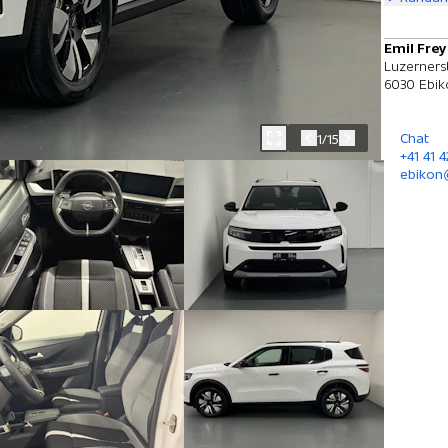
Emil Frey
Luzernerst
6030 Ebik
Chat
1/15
+41 41 
ebikon