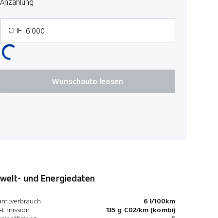
Anzahlung
CHF
Wunschauto leasen
elt- und Energiedaten
amtverbrauch
6 l/100km
-Emission
135 g C02/km (kombi)