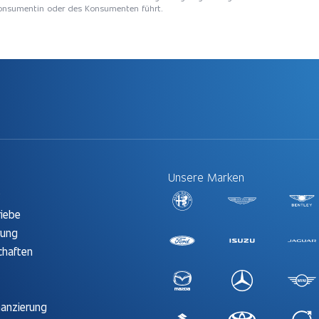
 Konsumentin oder des Konsumenten führt.
Unsere Marken
t
riebe
rung
chaften
nanzierung