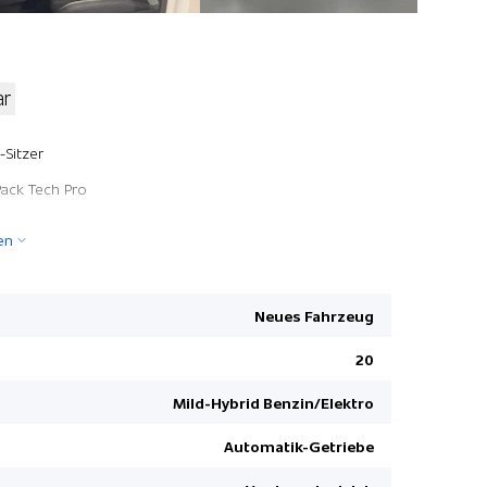
ar
12 V Steck
-Sitzer
Toter-Win
Pack Tech Pro
Park-Pilot 
en
Klimaauto
Fussmatte
Details sie
Neues Fahrzeug
LED Heckl
20
LED-Schei
Mild-Hybrid Benzin/Elektro
Verkehrssc
Dachspoile
Automatik-Getriebe
Airbag Fah