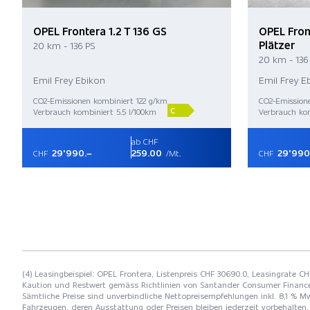
OPEL Frontera 1.2 T 136 GS
OPEL Front
Plätzer
20 km - 136 PS
20 km - 136
Emil Frey Ebikon
Emil Frey E
CO2-Emissionen kombiniert 122 g/km
CO2-Emission
C
Verbrauch kombiniert 5.5 l/100km
Verbrauch kom
ab CHF
29'990.–
259.00
29'990
CHF
/Mt.
CHF
(4) Leasingbeispiel: OPEL Frontera, Listenpreis CHF 30690.0, Leasingrate CH
Kaution und Restwert gemäss Richtlinien von Santander Consumer Financ
Sämtliche Preise sind unverbindliche Nettopreisempfehlungen inkl. 8,1 % Mw
Fahrzeugen, deren Ausstattung oder Preisen bleiben jederzeit vorbehalten. 