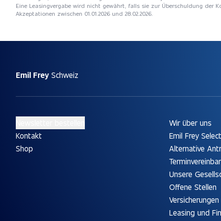
Eine Leasingvergabe wird nicht gewährt, falls sie zur Überschuldung der
Akzeptationen zwischen 01.01.2026 und 28.02.2026.
Emil Frey
Schweiz
Newsletter bestellen
Wir über uns
Kontakt
Emil Frey Selec
Shop
Alternative Ant
Terminvereinba
Unsere Gesells
Offene Stellen
Versicherungen
Leasing und Fi