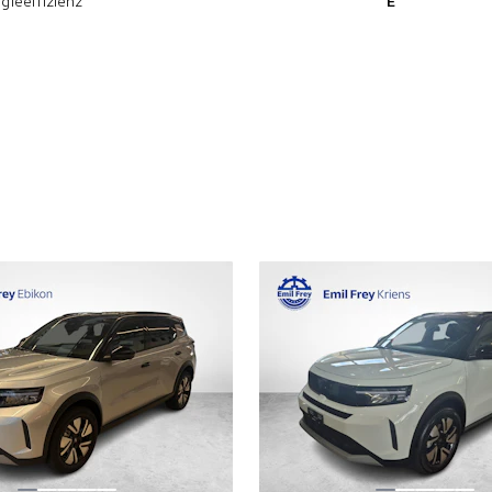
gieeffizienz
E