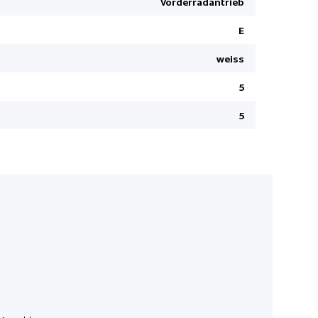
Vorderradantrieb
Parkbremse
E
Rücksitzba
Connect
weiss
Müdigkeit
5
Induktives
5
Seitenairb
Leichtmeta
Garantie 3
Aussenspieg
anklappbar