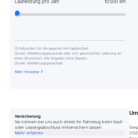
Laufleistung pro Jahr
10'000 km
(1) Gebunden für die gesamte Vertragslaufzeit.
(2) exkl. Ablieferungspauschale oder evtl. gewünschter Lieferung an
einen Wunschort. Alle Angaben ohne Gewähr.
(3) exkl. Ablieferungspauschale
Mehr Hinweise
Umw
Versicherung
Sie können bei uns auch direkt Ihr Fahrzeug beim Kauf-
oder Leasingsabschluss mitversichern lassen.
Ges
Mehr erfahren
CO2