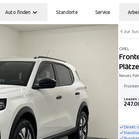
Auto finden
Standorte
Service
Arbei
zur Su
OPEL
Fronte
Plätze
Neues Fah
Frontera
Leasen
a
247.0
Direkt 
Haustü
Rundum