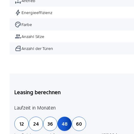
Antrieb
Energieeffizienz
Farbe
Anzahl Sitze
Anzahl der Türen
Leasing berechnen
Laufzeit in Monaten
12
24
36
48
60