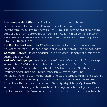
Benzinäquivalent (Bä):
Bei Dieselmotoren wird zusätzlich das
Benzinäquivalent aufgeführt. Den Wert erhält man, indem man den
Dieselverbrauch/100 km mit dem Faktor 113 multipliziert. So ergibt sich zum
Beispiel aus einem Dieselverbrauch von 4,8 l/100 km ein Ba von 5,42 1/100 km.
Schreibweise auf dieser Website Mix-Verbrauch 4,8 1/100 km (Benzinäquivalent
oder auch Ba 5,42 1/100 km).
Der Durchschnittswert der CO₂-Emissionen
aller in der Schweiz verkauften
Neuwagen beträgt 111 g/km für das Jahr 2026. Der Zielwert liegt bei 93.6 g/km.
Garantie/Service:
Bei den Angaben in Jahren oder Kilometer gilt immer der
zuerst erreichte Wert.
Verkaufsbedingungen:
Alle Angebote auf dieser Website sind gültig solange
Vorrat, bis auf Widerruf oder bis an dem angegebenen Datum. Die
aufgeführten Preise verstehen sich inkl. 8.1 % MwSt., ausser Nutzfahrzeuge.
Irrtümer, Änderungen bei Preisen, Modellen, Ausstattungen und
Verkaufsaktionen bleiben vorbehalten. Eine Leasingvergabe wird nicht gewährt,
falls sie zur Überschuldung der Konsumentin oder des Konsumenten führt.
Abgebildete Fahrzeuge enthalten zum Teil aufpreispflichtige Optionen. Die
Vollkaskoversicherung ist bei sämtlichen Leasingangeboten obligatorisch, aber
nicht inbegriffen. Die Anzahlung ist bei Leasingangeboten nicht obligatorisch.