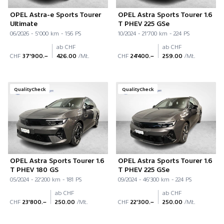
OPEL Astra-e Sports Tourer
OPEL Astra Sports Tourer 1.6
Ultimate
T PHEV 225 GSe
06/2026 - 5'000 km - 156 PS
10/2024 - 21'700 km - 224 PS
ab CHF
ab CHF
CHF
37'900.–
426.00
/Mt.
CHF
24'400.–
259.00
/Mt.
QualityCheck
QualityCheck
OPEL Astra Sports Tourer 1.6
OPEL Astra Sports Tourer 1.6
T PHEV 180 GS
T PHEV 225 GSe
05/2024 - 22'200 km - 181 PS
09/2024 - 46'300 km - 224 PS
ab CHF
ab CHF
CHF
23'800.–
250.00
/Mt.
CHF
22'300.–
250.00
/Mt.