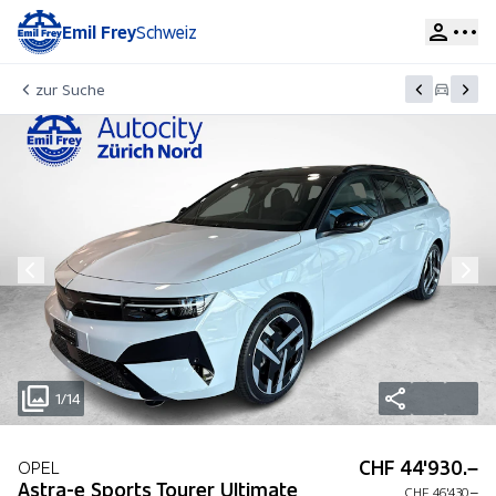
Emil Frey
Schweiz
zur Suche
1/14
CHF 44'930.–
OPEL
Astra-e Sports Tourer Ultimate
CHF 46'430.–