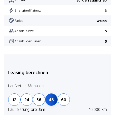
Vorderradantrieb
Energieeffizienz
B
Farbe
weiss
Anzahl Sitze
5
Anzahl der Türen
5
Leasing berechnen
Laufzeit in Monaten
12
24
36
48
60
Laufleistung pro Jahr
10'000 km