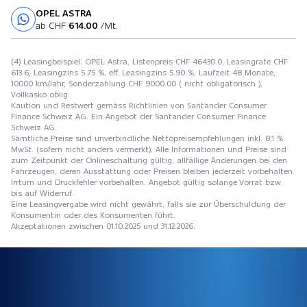
OPEL ASTRA
Probefahrt
ab CHF
614.00
/Mt.
(4) Leasingbeispiel: OPEL Astra, Listenpreis CHF 46430.0, Leasingrate CHF
613.6, Leasingzins 5.75 %, eff. Leasingzins 5.90 %, Laufzeit 48 Monate,
10000 km/Jahr, Sonderzahlung CHF 9000.00 ( nicht obligatorisch ),
Vollkasko oblig.
Kaution und Restwert gemäss Richtlinien von Santander Consumer
Finance Schweiz AG. Ein Angebot der Santander Consumer Finance
Schweiz AG.
Sämtliche Preise sind unverbindliche Nettopreisempfehlungen inkl. 8,1 %
MwSt. (sofern nicht anders vermerkt). Alle Informationen und Preise sind
zum Zeitpunkt der Onlineschaltung gültig, allfällige Änderungen bei den
Fahrzeugen, deren Ausstattung oder Preisen bleiben jederzeit vorbehalten.
Irrtum und Druckfehler vorbehalten. Angebot gültig solange Vorrat bzw.
bis auf Widerruf.
Eine Leasingvergabe wird nicht gewährt, falls sie zur Überschuldung der
Konsumentin oder des Konsumenten führt.
Akzeptationen zwischen 01.10.2025 und 31.12.2026.