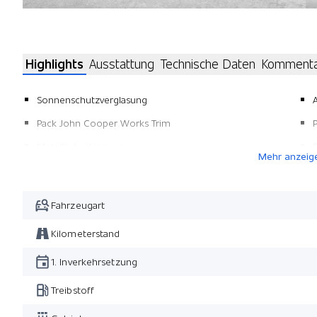
Highlights
Ausstattung
Technische Daten
Komment
Sonnenschutzverglasung
Pack John Cooper Works Trim
Metallic-Lackierung
Mehr anzeig
Panorama-Glasdach
Fahrzeugart
Kilometerstand
1. Inverkehrsetzung
Treibstoff