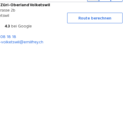
 Züri-Oberland Volketswil
Probefahrt
trasse 2b
tswil
Route berechnen
4.3
bei Google
908 18 18
-volketswil@emilfrey.ch