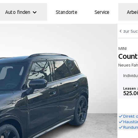
Auto finden
Standorte
Service
Arbei
zur Su
MINI
Count
Neues Fah
Individ
Leasen
a
525.0
Direkt 
Haustü
Rundum