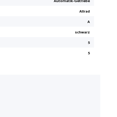
Automatik-Getriebe
Dynamische
Allrad
USB-Ansch
Kopfairbag
A
LED-Schei
schwarz
Reifenrepa
5
Digital au
5