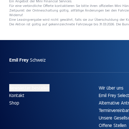
Ein Angebot der Mini Financial Services.
Für eine verbindliche Offerte kontaktieren Sie bitte ihren offiziellen Mini 
Zeitpunkt der Onlineschaltung gültig, allfällige Änderungen bei den Fahrze
Widerruf.
Eine Leasingvergabe wird nicht gewährt, falls sie zur Überschuldung der
Die Aktion ist gültig auf gekennzeichnete Fahrzeuge bis 31.03.2026. Die Bun
Emil Frey
Schweiz
Newsletter bestellen
Wir über uns
Kontakt
Emil Frey Selec
Shop
Alternative Ant
Terminvereinba
Unsere Gesells
Offene Stellen