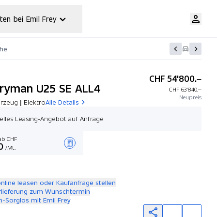
ten bei Emil Frey
che
CHF 54'800.–
ryman U25 SE ALL4
CHF 63'840.–
Neupreis
rzeug | Elektro
Alle Details
uelles Leasing-Angebot auf Anfrage
b CHF
0
/Mt.
Angebot zusammenstellen
online leasen oder Kaufanfrage stellen
rlieferung zum Wunschtermin
-Sorglos mit Emil Frey