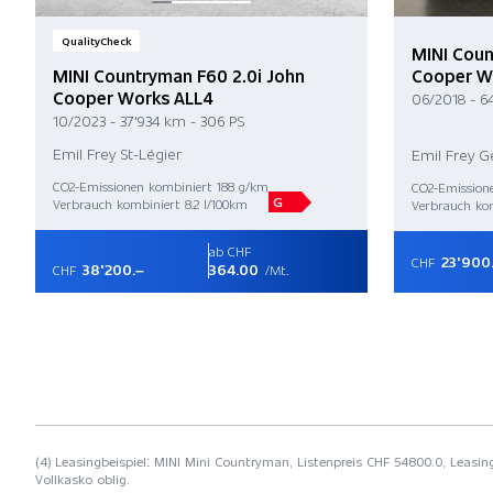
QualityCheck
MINI Coun
MINI Countryman F60 2.0i John
Cooper W
Cooper Works ALL4
06/2018 - 6
10/2023 - 37'934 km - 306 PS
Emil Frey St-Légier
Emil Frey G
CO2-Emissionen kombiniert 188 g/km
CO2-Emission
G
Verbrauch kombiniert 8.2 l/100km
Verbrauch kom
ab CHF
23'900
CHF
38'200.–
364.00
CHF
/Mt.
(4) Leasingbeispiel: MINI Mini Countryman, Listenpreis CHF 54800.0, Leasing
Vollkasko oblig.