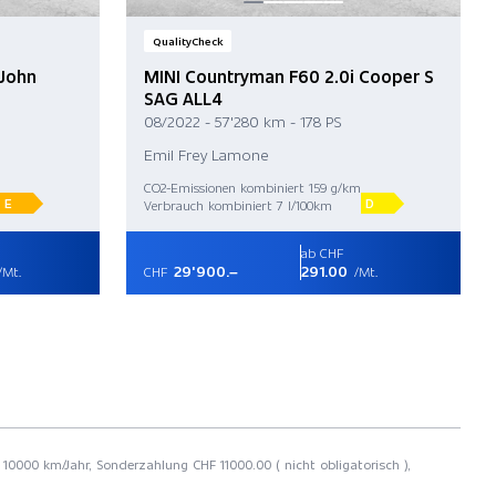
QualityCheck
 John
MINI Countryman F60 2.0i Cooper S
SAG ALL4
08/2022 - 57'280 km - 178 PS
Emil Frey Lamone
CO2-Emissionen kombiniert 159 g/km
E
D
Verbrauch kombiniert 7 l/100km
ab CHF
29'900.–
291.00
/Mt.
CHF
/Mt.
 10000 km/Jahr, Sonderzahlung CHF 11000.00 ( nicht obligatorisch ),