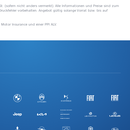
wSt. (sofern nicht anders vermerkt). Alle Informationen und Preise sind zum
Druckfehler vorbehalten. Angebot gültig solange Vorrat bzw. bis auf
I Motor Insurance und einer PPI ALV.