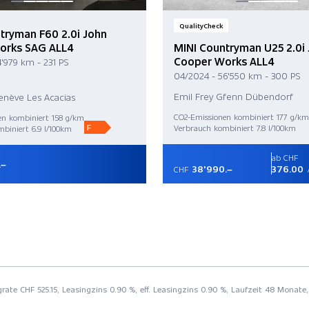
QualityCheck
tryman F60 2.0i John
orks SAG ALL4
MINI Countryman U25 2.0i
Cooper Works ALL4
4'979 km - 231 PS
04/2024 - 56'550 km - 300 PS
Emil Frey Gfenn Dübendorf
enève Les Acacias
CO2-Emissionen kombiniert 177 g/km
en kombiniert 158 g/km
F
Verbrauch kombiniert 7.8 l/100km
biniert 6.9 l/100km
ab CHF
.–
38'990.–
376.00
CHF
rate CHF 525.15, Leasingzins 0.90 %, eff. Leasingzins 0.90 %, Laufzeit 48 Monate,