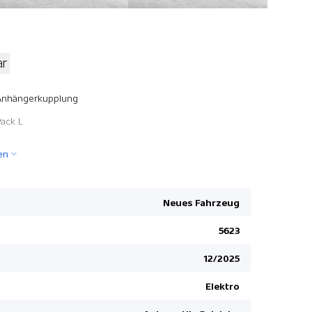
ar
Elektrisch
Anhängerkupplung
ABS und EB
Pack L
Personal e
Pack John Cooper Works Trim
en
Regensens
Pack L
Leichtmeta
Zwei Zone
Neues Fahrzeug
Fussgänge
5623
Bluetooth 
12/2025
Rücksitze 
Ambienteb
Elektro
Seitenairb