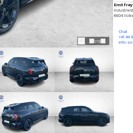
Emil Frey
Industries
8604 Volke
Chat
+41 44 
1/13
info-zo