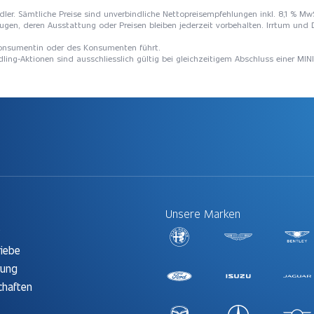
Händler. Sämtliche Preise sind unverbindliche Nettopreisempfehlungen inkl. 8,1 % M
ugen, deren Ausstattung oder Preisen bleiben jederzeit vorbehalten. Irrtum und 
 Konsumentin oder des Konsumenten führt.
dling-Aktionen sind ausschliesslich gültig bei gleichzeitigem Abschluss einer MIN
Unsere Marken
t
riebe
rung
chaften