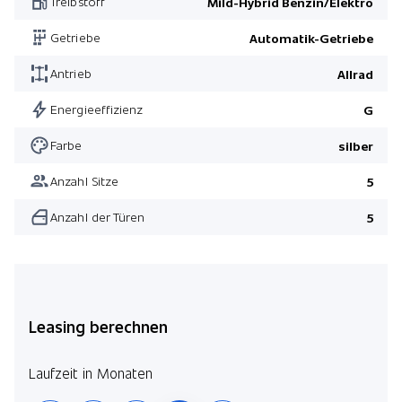
Treibstoff
Mild-Hybrid Benzin/Elektro
Sportlicher Motorsound
Getriebe
Automatik-Getriebe
Sitzklimatisierung vorn
Antrieb
Allrad
Mittelkonsole in schwarz
Pack Premium Plus
Energieeffizienz
G
Pack AMG Night
Farbe
silber
Anhängerkupplung
Anzahl Sitze
5
Polsterung Leder schwarz
Anzahl der Türen
5
Pack Premium Plus
Pack Fahrassistenz Plus
Pack Winter
Leasing berechnen
Laufzeit in Monaten