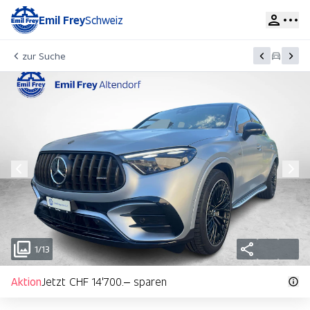
Emil Frey
Schweiz
zur Suche
1/13
Aktion
Jetzt CHF 14'700.– sparen