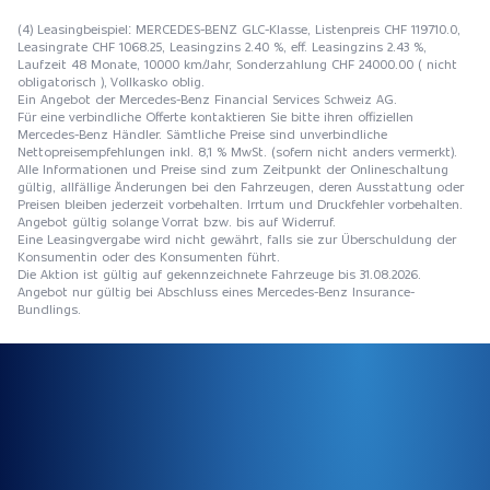
(4) Leasingbeispiel: MERCEDES-BENZ GLC-Klasse, Listenpreis CHF 119710.0,
Leasingrate CHF 1068.25, Leasingzins 2.40 %, eff. Leasingzins 2.43 %,
Laufzeit 48 Monate, 10000 km/Jahr, Sonderzahlung CHF 24000.00 ( nicht
obligatorisch ), Vollkasko oblig.
Ein Angebot der Mercedes-Benz Financial Services Schweiz AG.
Für eine verbindliche Offerte kontaktieren Sie bitte ihren offiziellen
Mercedes-Benz Händler. Sämtliche Preise sind unverbindliche
Nettopreisempfehlungen inkl. 8,1 % MwSt. (sofern nicht anders vermerkt).
Alle Informationen und Preise sind zum Zeitpunkt der Onlineschaltung
gültig, allfällige Änderungen bei den Fahrzeugen, deren Ausstattung oder
Preisen bleiben jederzeit vorbehalten. Irrtum und Druckfehler vorbehalten.
Angebot gültig solange Vorrat bzw. bis auf Widerruf.
Eine Leasingvergabe wird nicht gewährt, falls sie zur Überschuldung der
Konsumentin oder des Konsumenten führt.
Die Aktion ist gültig auf gekennzeichnete Fahrzeuge bis 31.08.2026.
Angebot nur gültig bei Abschluss eines Mercedes-Benz Insurance-
Bundlings.