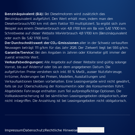
Benzinäquivalent (Bä):
Bei Dieselmotoren wird zusätzlich das
Benzinäquivalent aufgeführt. Den Wert erhält man, indem man den
Dieselverbrauch/100 km mit dem Faktor 113 multipliziert. So ergibt sich zum
Beispiel aus einem Dieselverbrauch von 4,8 l/100 km ein Ba von 5,42 1/100 km.
Schreibweise auf dieser Website Mix-Verbrauch 4,8 1/100 km (Benzinäquivalent
oder auch Ba 5,42 1/100 km).
Der Durchschnittswert der CO₂-Emissionen
aller in der Schweiz verkauften
Neuwagen beträgt 111 g/km für das Jahr 2026. Der Zielwert liegt bei 93.6 g/km.
Garantie/Service:
Bei den Angaben in Jahren oder Kilometer gilt immer der
zuerst erreichte Wert.
Verkaufsbedingungen:
Alle Angebote auf dieser Website sind gültig solange
Vorrat, bis auf Widerruf oder bis an dem angegebenen Datum. Die
aufgeführten Preise verstehen sich inkl. 8.1 % MwSt., ausser Nutzfahrzeuge.
Irrtümer, Änderungen bei Preisen, Modellen, Ausstattungen und
Verkaufsaktionen bleiben vorbehalten. Eine Leasingvergabe wird nicht gewährt,
falls sie zur Überschuldung der Konsumentin oder des Konsumenten führt.
Abgebildete Fahrzeuge enthalten zum Teil aufpreispflichtige Optionen. Die
Vollkaskoversicherung ist bei sämtlichen Leasingangeboten obligatorisch, aber
nicht inbegriffen. Die Anzahlung ist bei Leasingangeboten nicht obligatorisch.
Impressum
Datenschutz
Rechtliche Hinweise
Privacy Settings