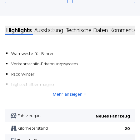
Highlights
Ausstattung
Technische Daten
Kommentar
Warnweste für Fahrer
Verkehrsschild-Erkennungssystem
Pack Winter
hightechsilber magno
Mehr anzeigen
Pack AMG Night II
Leichtmetallräder 21" AMG Vielspeichen schwarz
Trittbretter
Fahrzeugart
Neues Fahrzeug
AMG Zierteile Carbon
Kilometerstand
20
Pack Fahrassistenz Plus