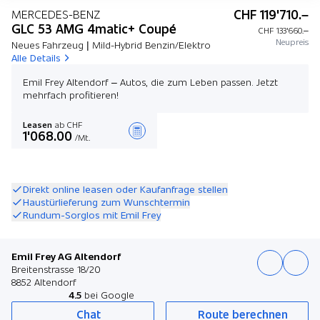
CHF 119'710.–
MERCEDES-BENZ
GLC 53 AMG 4matic+ Coupé
CHF 133'660.–
Neupreis
Neues Fahrzeug | Mild-Hybrid Benzin/Elektro
Alle Details
Emil Frey Altendorf – Autos, die zum Leben passen. Jetzt
mehrfach profitieren!
Leasen
ab CHF
1'068.00
/Mt.
Angebot zusammenstellen
Direkt online leasen oder Kaufanfrage stellen
Haustürlieferung zum Wunschtermin
Rundum-Sorglos mit Emil Frey
Emil Frey AG Altendorf
Breitenstrasse 18/20
8852 Altendorf
4.5
bei Google
Chat
Route berechnen