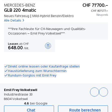
CHF 71'700.–
MERCEDES-BENZ
GLB 220 4matic
CHF 80'577.–
Neupreis
Neues Fahrzeug | Mild-Hybrid Benzin/Elektro
Alle Details
***Ihre Fachleute für CH-Neuwagen und Qualitäts-
Occasionen – Emil Frey Volketswil***
Leasen
ab CHF
648.00
/Mt.
Angebot zusammenstellen
Direkt online leasen oder Kaufanfrage stellen
Haustürlieferung zum Wunschtermin
Rundum-Sorglos mit Emil Frey
Emil Frey Volketswil
Industriestrasse 33
8604 Volketswil
4.6
bei Google
Chat
Route berechnen