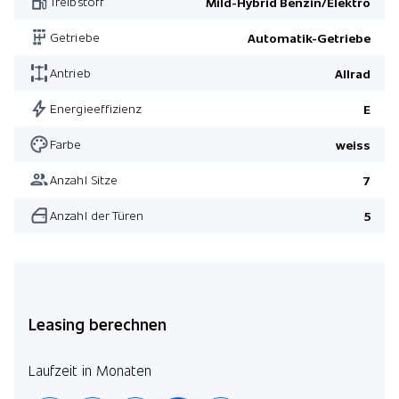
Treibstoff
Mild-Hybrid Benzin/Elektro
Dekorausstattung weiss
Getriebe
Automatik-Getriebe
Pack Smartphone Integration
Antrieb
Allrad
Handy Vorbereitung im Fond
Pack Premium Plus
Energieeffizienz
E
Leichtmetallräder 20" AMG Vielspeichen schwarz
Farbe
weiss
Pack Night
Anzahl Sitze
7
Pack Park mit 360°-Kamera
Anzahl der Türen
5
Pack AMG Line
Pack Drive Assist
Pack Smartphone Integration
Pack Premium Plus
Leasing berechnen
Pack Night
Laufzeit in Monaten