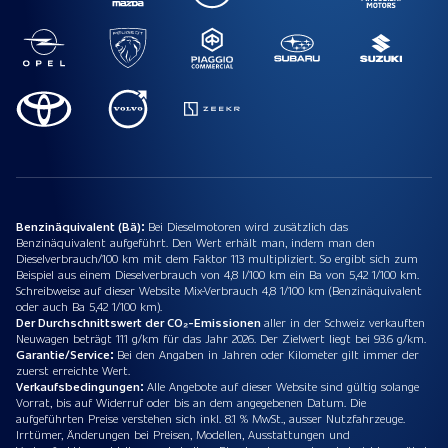
Benzinäquivalent (Bä):
Bei Dieselmotoren wird zusätzlich das
Benzinäquivalent aufgeführt. Den Wert erhält man, indem man den
Dieselverbrauch/100 km mit dem Faktor 113 multipliziert. So ergibt sich zum
Beispiel aus einem Dieselverbrauch von 4,8 l/100 km ein Ba von 5,42 1/100 km.
Schreibweise auf dieser Website Mix-Verbrauch 4,8 1/100 km (Benzinäquivalent
oder auch Ba 5,42 1/100 km).
Der Durchschnittswert der CO₂-Emissionen
aller in der Schweiz verkauften
Neuwagen beträgt 111 g/km für das Jahr 2026. Der Zielwert liegt bei 93.6 g/km.
Garantie/Service:
Bei den Angaben in Jahren oder Kilometer gilt immer der
zuerst erreichte Wert.
Verkaufsbedingungen:
Alle Angebote auf dieser Website sind gültig solange
Vorrat, bis auf Widerruf oder bis an dem angegebenen Datum. Die
aufgeführten Preise verstehen sich inkl. 8.1 % MwSt., ausser Nutzfahrzeuge.
Irrtümer, Änderungen bei Preisen, Modellen, Ausstattungen und