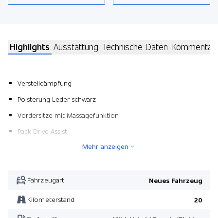
Highlights
Ausstattung
Technische Daten
Kommentar
Verstelldämpfung
Polsterung Leder schwarz
Vordersitze mit Massagefunktion
Pack Drive Assist
Mehr anzeigen
3. Sitzreihe mit 2 Plätzen
Pack Park mit 360°-Kamera
Seitenairbag im Fond
Fahrzeugart
Neues Fahrzeug
Anhängerkupplung
Kilometerstand
20
Pack AMG Line