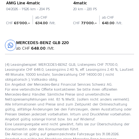
AMG Line 4matic
4matic
04/2026 - 1'626 km - 204 PS
20 km - 220 PS
ab CHF
ab CHF
CHF
65'000.–
634.00
/Mt.
CHF
73'000.–
643.00
/Mt.
MERCEDES-BENZ GLB 220
Probefahrt
ab CHF
648.00
/Mt.
(4) Leasingbeispiel: MERCEDES-BENZ GLB, Listenpreis CHF 71700.0,
Leasingrate CHF 648.0, Leasingzins 2.40 %, eff. Leasingzins 2.43 %, Laufzeit
48 Monate, 10000 km/Jahr, Sonderzahlung CHF 14000.00 ( nicht
obligatorisch ), Vollkasko oblig.
Ein Angebot der Mercedes-Benz Financial Services Schweiz AG.
Für eine verbindliche Offerte kontaktieren Sie bitte ihren offiziellen
Mercedes-Benz Händler. Sämtliche Preise sind unverbindliche
Nettopreisempfehlungen inkl. 8,1 % MwSt. (sofern nicht anders vermerkt).
Alle Informationen und Preise sind zum Zeitpunkt der Onlineschaltung
gültig, allfällige Änderungen bei den Fahrzeugen, deren Ausstattung oder
Preisen bleiben jederzeit vorbehalten. Irrtum und Druckfehler vorbehalten.
Angebot gültig solange Vorrat bzw. bis auf Widerruf.
Eine Leasingvergabe wird nicht gewährt, falls sie zur Überschuldung der
Konsumentin oder des Konsumenten führt.
Die Aktion ist gültig auf gekennzeichnete Fahrzeuge bis 31.08.2026.
Angebot nur gültig bei Abschluss eines Mercedes-Benz Insurance-