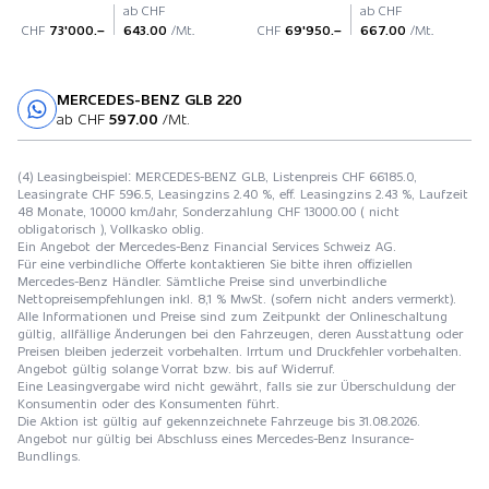
ab CHF
ab CHF
CHF
73'000.–
643.00
/Mt.
CHF
69'950.–
667.00
/Mt.
MERCEDES-BENZ GLB 220
Probefahrt
ab CHF
597.00
/Mt.
(4) Leasingbeispiel: MERCEDES-BENZ GLB, Listenpreis CHF 66185.0,
Leasingrate CHF 596.5, Leasingzins 2.40 %, eff. Leasingzins 2.43 %, Laufzeit
48 Monate, 10000 km/Jahr, Sonderzahlung CHF 13000.00 ( nicht
obligatorisch ), Vollkasko oblig.
Ein Angebot der Mercedes-Benz Financial Services Schweiz AG.
Für eine verbindliche Offerte kontaktieren Sie bitte ihren offiziellen
Mercedes-Benz Händler. Sämtliche Preise sind unverbindliche
Nettopreisempfehlungen inkl. 8,1 % MwSt. (sofern nicht anders vermerkt).
Alle Informationen und Preise sind zum Zeitpunkt der Onlineschaltung
gültig, allfällige Änderungen bei den Fahrzeugen, deren Ausstattung oder
Preisen bleiben jederzeit vorbehalten. Irrtum und Druckfehler vorbehalten.
Angebot gültig solange Vorrat bzw. bis auf Widerruf.
Eine Leasingvergabe wird nicht gewährt, falls sie zur Überschuldung der
Konsumentin oder des Konsumenten führt.
Die Aktion ist gültig auf gekennzeichnete Fahrzeuge bis 31.08.2026.
Angebot nur gültig bei Abschluss eines Mercedes-Benz Insurance-
Bundlings.