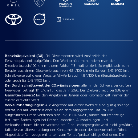
Benzinäquivalent (Bä):
Bei Dieselmotoren wird zusätzlich das
Benzinäquivalent aufgeführt. Den Wert erhält man, indem man den
Dieselverbrauch/100 km mit dem Faktor 113 multipliziert. So ergibt sich zum
Beispiel aus einem Dieselverbrauch von 4,8 l/100 km ein Ba von 5,42 1/100 km.
Schreibweise auf dieser Website Mix-Verbrauch 4,8 1/100 km (Benzinäquivalent
oder auch Ba 5,42 1/100 km).
Der Durchschnittswert der CO₂-Emissionen
aller in der Schweiz verkauften
Neuwagen beträgt 111 g/km für das Jahr 2026. Der Zielwert liegt bei 93.6 g/km.
Garantie/Service:
Bei den Angaben in Jahren oder Kilometer gilt immer der
zuerst erreichte Wert.
Verkaufsbedingungen:
Alle Angebote auf dieser Website sind gültig solange
Vorrat, bis auf Widerruf oder bis an dem angegebenen Datum. Die
aufgeführten Preise verstehen sich inkl. 8.1 % MwSt., ausser Nutzfahrzeuge.
Irrtümer, Änderungen bei Preisen, Modellen, Ausstattungen und
Verkaufsaktionen bleiben vorbehalten. Eine Leasingvergabe wird nicht gewährt,
falls sie zur Überschuldung der Konsumentin oder des Konsumenten führt.
Abgebildete Fahrzeuge enthalten zum Teil aufpreispflichtige Optionen. Die