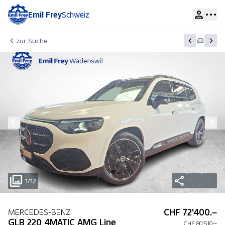
Emil Frey
Schweiz
zur Suche
1/12
CHF 72'400.–
MERCEDES-BENZ
GLB 220 4MATIC AMG Line
CHF 80'510.–