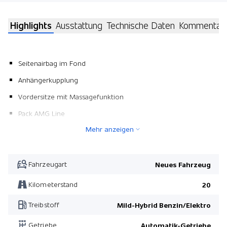
Highlights
Ausstattung
Technische Daten
Kommentar
Seitenairbag im Fond
Anhängerkupplung
Vordersitze mit Massagefunktion
Pack AMG Line
Mehr anzeigen
Verstelldämpfung
Pack AMG Sportsitze
Pack Energizing
Fahrzeugart
Neues Fahrzeug
Pack Night
Kilometerstand
20
Pack Smartphone Integration
Treibstoff
Mild-Hybrid Benzin/Elektro
polarweiss unilack
Getriebe
Automatik-Getriebe