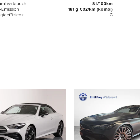
amtverbrauch
8 l/100km
-Emission
181 g C02/km (kombi)
gieeffizienz
G