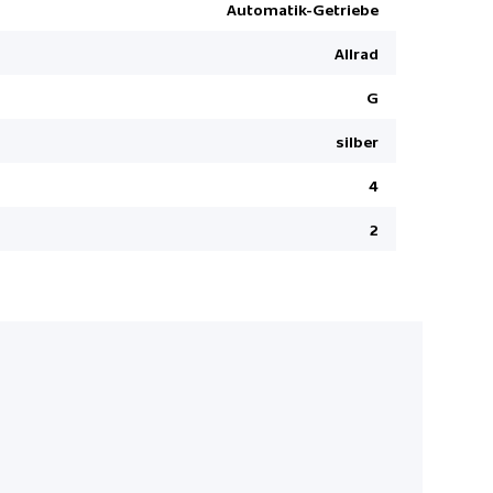
Pack Air-Balance
Windowba
Automatik-Getriebe
Pack Winter
MBUX Navi
Allrad
Digitale I
G
Leichtmeta
Warnweste 
silber
Keine Gewä
4
Sportfahr
2
Pack Spieg
Grössere 
Sitzbezüge
Fingerabdr
Klimaauto
Multifunkt
Notruf
Pack Smart