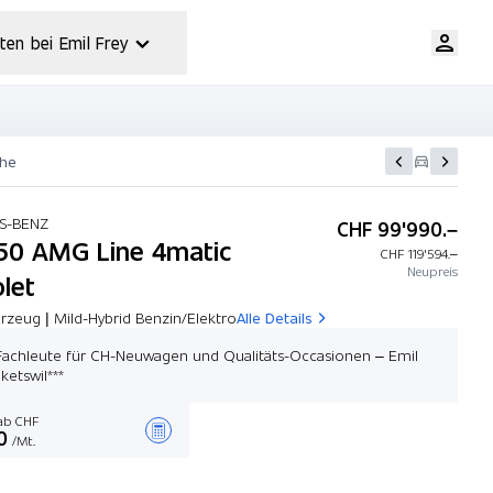
ten bei Emil Frey
che
S-BENZ
CHF 99'990.–
50 AMG Line 4matic
CHF 119'594.–
Neupreis
let
rzeug | Mild-Hybrid Benzin/Elektro
Alle Details
 Fachleute für CH-Neuwagen und Qualitäts-Occasionen – Emil
ketswil***
b CHF
0
/Mt.
Angebot zusammenstellen