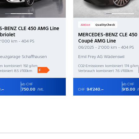
Aktion
QualityCheck
-BENZ CLE 450 AMG Line
briolet
MERCEDES-BENZ CLE 450
Coupé AMG Line
2'000 km - 404 PS
06/2025 - 2'000 km - 404 PS
reuzgarage Schaffhausen
Emil Frey AG Wädenswil
en kombiniert 192 g/km
CO2-Emissionen kombiniert 174 g/km
F
biniert 8.5 l/100km
Verbrauch kombiniert 7.6 l/100km
ab CHF
ab CHF
.–
750.00
94'240.–
915.00
/Mt.
CHF
/