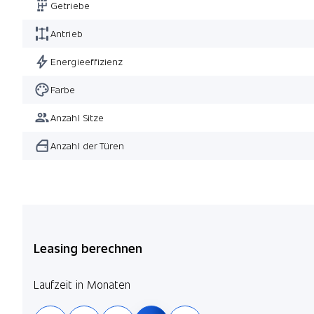
Leichtmetallräder 20" AMG Vielspeichen
Getriebe
AMG Line Premium Plus
Antrieb
Energieeffizienz
Farbe
Anzahl Sitze
Anzahl der Türen
Leasing berechnen
Laufzeit in Monaten