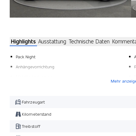
Highlights
Ausstattung
Technische Daten
Komment
Pack Night
Anhängevorrichtung
Metallic-Lackierung
Mehr anzeig
Energizing Komfortsteuerung
Sitzbezüge in Leder schwarz
Fahrzeugart
Windschott
Kilometerstand
Mittelkonsole in Mischgewebe
Treibstoff
Multikontursitze Fahrer & Beifahrer