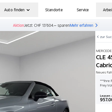
Auto finden
Standorte
Service
Arbei
Aktion
Jetzt CHF 13'604.– sparen
Mehr erfahren
zur Su
MERCEDE
CLE 4
Cabrio
Neues Fah
***Ihre
Frey Vol
Leasen
a
957.0