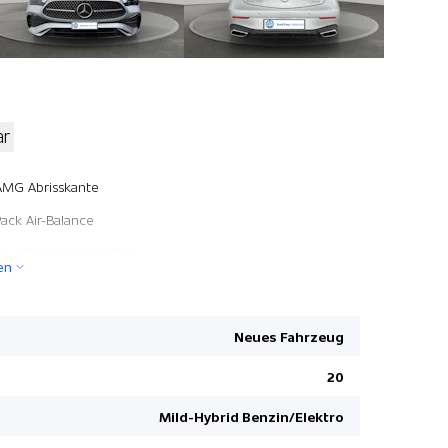
ar
Airbag Fah
AMG Abrisskante
Zierteile i
Pack Air-Balance
Reifenrepar
Pack Fahrassistenz Plus
en
Pack Park 
Pack Winter
Pre Safe S
Klimatisierte Sitze vorne
Keyless-Go
Neues Fahrzeug
AMG Line Premium Plus
Remote Se
20
Pack Night
Pack Mem
Mild-Hybrid Benzin/Elektro
Pack Fahrassistenz Plus
Fussmatte