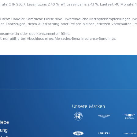
ate CHF 956.7, Leasingzins 2.40 %, eff. Leasingzins 2.43 %, Laufzeit 48 Monate, 
edes-Benz Händler. Sämtliche Preise sind unverbindliche Nettopreisempfehlungen ink
den Fahrzeugen, deren Ausstattung oder Preisen bleiben jederzeit vorbehalten. Ir
 Konsumentin oder des Konsumenten führt.
ot nur gültig bei Abschluss eines Mercedes-Benz Insurance-Bundlings.
Unsere Marken
t
riebe
rung