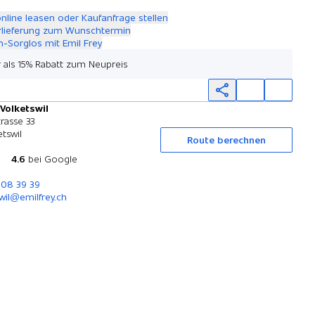
online leasen oder Kaufanfrage stellen
rlieferung zum Wunschtermin
-Sorglos mit Emil Frey
 als 15% Rabatt zum Neupreis
 Volketswil
Probefahrt
trasse 33
tswil
Route berechnen
4.6
bei Google
908 39 39
wil@emilfrey.ch