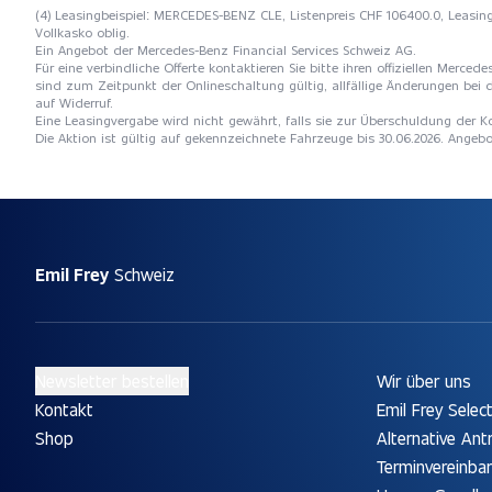
(4) Leasingbeispiel: MERCEDES-BENZ CLE, Listenpreis CHF 106400.0, Leasingr
Vollkasko oblig.
Ein Angebot der Mercedes-Benz Financial Services Schweiz AG.
Für eine verbindliche Offerte kontaktieren Sie bitte ihren offiziellen Merc
sind zum Zeitpunkt der Onlineschaltung gültig, allfällige Änderungen bei 
auf Widerruf.
Eine Leasingvergabe wird nicht gewährt, falls sie zur Überschuldung der
Die Aktion ist gültig auf gekennzeichnete Fahrzeuge bis 30.06.2026. Angeb
Emil Frey
Schweiz
Newsletter bestellen
Wir über uns
Kontakt
Emil Frey Selec
Shop
Alternative Ant
Terminvereinba