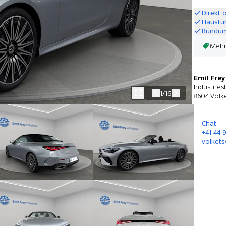
Direkt 
Haustü
Rundum
Mehr
Emil Frey
Industries
1/16
8604 Volke
Chat
+41 44 
volkets