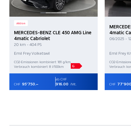
Aktion
MERCEDES
MERCEDES-BENZ CLE 450 AMG Line
4matic Ca
4matic Cabriolet
06/2025 - 1
20 km - 404 PS
Emil Frey Volketswil
Emil Frey K
CO2-Emissionen kombiniert 181 g/km
CO2-Emission
G
Verbrauch kombiniert 8 l/100km
Verbrauch kom
ab CHF
95'750.–
916.00
77'900
CHF
/Mt.
CHF