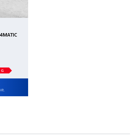
 4MATIC
G
Mt.